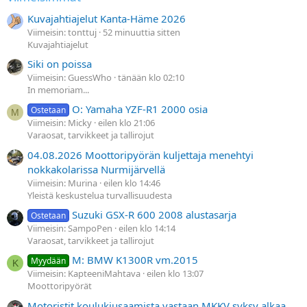
Kuvajahtiajelut Kanta-Häme 2026
Viimeisin: tonttuj
52 minuuttia sitten
Kuvajahtiajelut
Siki on poissa
Viimeisin: GuessWho
tänään klo 02:10
In memoriam...
O: Yamaha YZF-R1 2000 osia
Ostetaan
M
Viimeisin: Micky
eilen klo 21:06
Varaosat, tarvikkeet ja tallirojut
04.08.2026 Moottoripyörän kuljettaja menehtyi
nokkakolarissa Nurmijärvellä
Viimeisin: Murina
eilen klo 14:46
Yleistä keskustelua turvallisuudesta
Suzuki GSX-R 600 2008 alustasarja
Ostetaan
Viimeisin: SampoPen
eilen klo 14:14
Varaosat, tarvikkeet ja tallirojut
M: BMW K1300R vm.2015
Myydään
K
Viimeisin: KapteeniMahtava
eilen klo 13:07
Moottoripyörät
Motoristit koulukiusaamista vastaan MKKV syksy alkaa