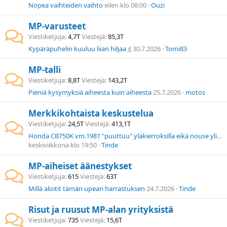
Nopea vaihteiden vaihto
eilen klo 08:00
Ouzi
MP-varusteet
Viestiketjuja
4,7T
Viestejä
85,3T
Kypäräpuhelin kuuluu liian hiljaa ;(
30.7.2026
Tomi83
MP-talli
Viestiketjuja
8,8T
Viestejä
143,2T
Pieniä kysymyksiä aiheesta kuin aiheesta
25.7.2026
motos
Merkkikohtaista keskustelua
Viestiketjuja
24,5T
Viestejä
413,1T
Honda CB750K vm.1981 "puuttuu" yläkierroksilla eikä nouse yli 7000rpm
keskiviikkona klo 19:50
Tinde
MP-aiheiset äänestykset
Viestiketjuja
615
Viestejä
63T
Millä aloitit tämän upean harrastuksen
24.7.2026
Tinde
Risut ja ruusut MP-alan yrityksistä
Viestiketjuja
735
Viestejä
15,6T