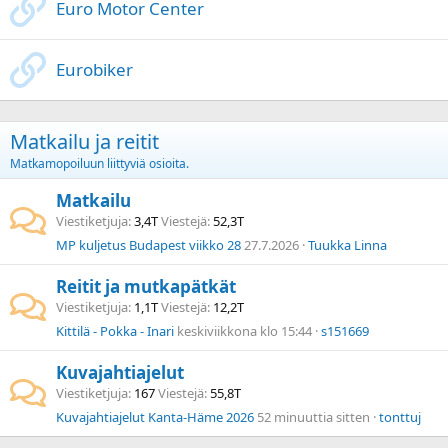
Euro Motor Center
Eurobiker
Matkailu ja reitit
Matkamopoiluun liittyviä osioita.
Matkailu
Viestiketjuja
3,4T
Viestejä
52,3T
MP kuljetus Budapest viikko 28
27.7.2026
Tuukka Linna
Reitit ja mutkapätkät
Viestiketjuja
1,1T
Viestejä
12,2T
Kittilä - Pokka - Inari
keskiviikkona klo 15:44
s151669
Kuvajahtiajelut
Viestiketjuja
167
Viestejä
55,8T
Kuvajahtiajelut Kanta-Häme 2026
52 minuuttia sitten
tonttuj