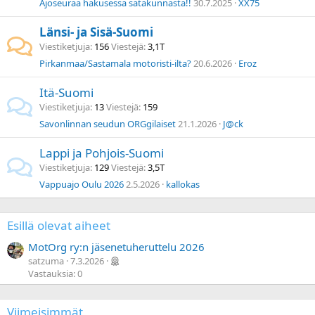
Ajoseuraa hakusessa satakunnasta!!
30.7.2025
XX75
Länsi- ja Sisä-Suomi
Viestiketjuja
156
Viestejä
3,1T
Pirkanmaa/Sastamala motoristi-ilta?
20.6.2026
Eroz
Itä-Suomi
Viestiketjuja
13
Viestejä
159
Savonlinnan seudun ORGgilaiset
21.1.2026
J@ck
Lappi ja Pohjois-Suomi
Viestiketjuja
129
Viestejä
3,5T
Vappuajo Oulu 2026
2.5.2026
kallokas
Esillä olevat aiheet
MotOrg ry:n jäsenetuheruttelu 2026
satzuma
7.3.2026
Vastauksia: 0
Viimeisimmät