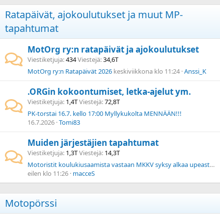
Ratapäivät, ajokoulutukset ja muut MP-
tapahtumat
MotOrg ry:n ratapäivät ja ajokoulutukset
Viestiketjuja
434
Viestejä
34,6T
MotOrg ry:n Ratapäivät 2026
keskiviikkona klo 11:24
Anssi_K
.ORGin kokoontumiset, letka-ajelut ym.
Viestiketjuja
1,4T
Viestejä
72,8T
PK-torstai 16.7. kello 17:00 Myllykukolta MENNÄÄN!!!
16.7.2026
Tomi83
Muiden järjestäjien tapahtumat
Viestiketjuja
1,3T
Viestejä
14,3T
Motoristit koulukiusaamista vastaan MKKV syksy alkaa upeasti Lapland Tourilla 17.8.2026!
eilen klo 11:26
macceS
Motopörssi