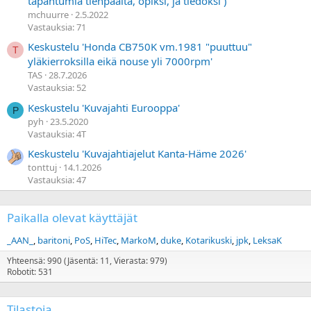
tapahtumia tienpäältä, opiksi, ja tiedoksi )'
mchuurre
2.5.2022
Vastauksia: 71
Keskustelu 'Honda CB750K vm.1981 "puuttuu"
T
yläkierroksilla eikä nouse yli 7000rpm'
TAS
28.7.2026
Vastauksia: 52
Keskustelu 'Kuvajahti Eurooppa'
P
pyh
23.5.2020
Vastauksia: 4T
Keskustelu 'Kuvajahtiajelut Kanta-Häme 2026'
tonttuj
14.1.2026
Vastauksia: 47
Paikalla olevat käyttäjät
_AAN_
baritoni
PoS
HiTec
MarkoM
duke
Kotarikuski
jpk
LeksaK
Yhteensä: 990 (Jäsentä: 11, Vierasta: 979)
Robotit: 531
Tilastoja