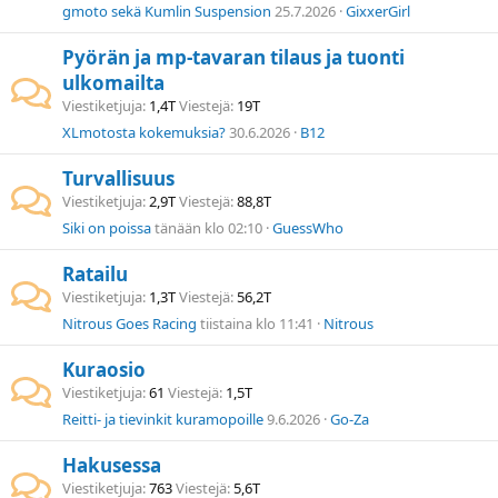
gmoto sekä Kumlin Suspension
25.7.2026
GixxerGirl
Pyörän ja mp-tavaran tilaus ja tuonti
ulkomailta
Viestiketjuja
1,4T
Viestejä
19T
XLmotosta kokemuksia?
30.6.2026
B12
Turvallisuus
Viestiketjuja
2,9T
Viestejä
88,8T
Siki on poissa
tänään klo 02:10
GuessWho
Ratailu
Viestiketjuja
1,3T
Viestejä
56,2T
Nitrous Goes Racing
tiistaina klo 11:41
Nitrous
Kuraosio
Viestiketjuja
61
Viestejä
1,5T
Reitti- ja tievinkit kuramopoille
9.6.2026
Go-Za
Hakusessa
Viestiketjuja
763
Viestejä
5,6T