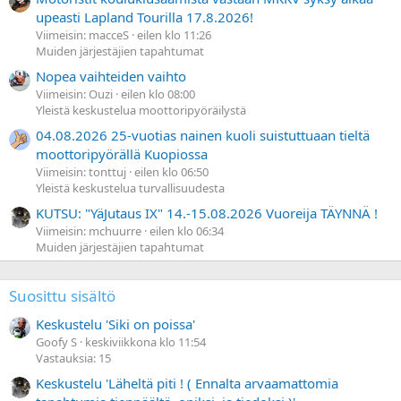
upeasti Lapland Tourilla 17.8.2026!
Viimeisin: macceS
eilen klo 11:26
Muiden järjestäjien tapahtumat
Nopea vaihteiden vaihto
Viimeisin: Ouzi
eilen klo 08:00
Yleistä keskustelua moottoripyöräilystä
04.08.2026 25-vuotias nainen kuoli suistuttuaan tieltä
moottoripyörällä Kuopiossa
Viimeisin: tonttuj
eilen klo 06:50
Yleistä keskustelua turvallisuudesta
KUTSU: "YäJutaus IX" 14.-15.08.2026 Vuoreija TÄYNNÄ !
Viimeisin: mchuurre
eilen klo 06:34
Muiden järjestäjien tapahtumat
Suosittu sisältö
Keskustelu 'Siki on poissa'
Goofy S
keskiviikkona klo 11:54
Vastauksia: 15
Keskustelu 'Läheltä piti ! ( Ennalta arvaamattomia