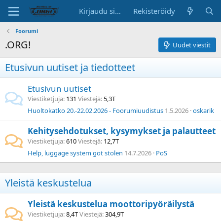
Kirjaudu sisään
Rekisteröidy
Foorumi
.ORG!
Uudet viestit
Etusivun uutiset ja tiedotteet
Etusivun uutiset
Viestiketjuja
131
Viestejä
5,3T
Huoltokatko 20.-22.02.2026 - Foorumiuudistus
1.5.2026
oskarik
Kehitysehdotukset, kysymykset ja palautteet
Viestiketjuja
610
Viestejä
12,7T
Help, luggage system got stolen
14.7.2026
PoS
Yleistä keskustelua
Yleistä keskustelua moottoripyöräilystä
Viestiketjuja
8,4T
Viestejä
304,9T