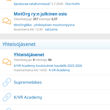
Ajoseuraa satakunnassa?
2.7.2026
Ora Huhti
MotOrg ry:n julkinen osio
Viestiketjuja
357
Viestejä
6,5T
MotOrgBike - yhdistyksen moottoripyörä
lauantaina klo 12:45
satzuma
Yhteisöjäsenet
Yhteisöjäsenet
Viestiketjuja
8
Viestejä
86
K/VR Academy koulutukset kaudelle 2025-2026
maanantaina klo 14:56
K-VR Academy
Supremebikes
K/VR Academy