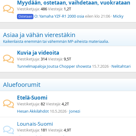
Myydään, ostetaan, vaihdetaan, vuokrataan
Viestiketjuja
486
Viestejä
1,2T
O: Yamaha YZF-R1 2000 osia
eilen klo 21:06
Micky
Ostetaan
Asiaa ja vähän vierestäkin
Kaikenlaista enemmän tai vähemmän MP-aiheista materiaalia.
Kuvia ja videoita
Viestiketjuja
314
Viestejä
9,5T
Tunnelmapaloja Joutsa Chopper showsta
15.7.2026
Nelitahtari
Aluefoorumit
Etelä-Suomi
Viestiketjuja
82
Viestejä
4,2T
Hesan Äkkilähdöt
10.5.2026
Jonezi
Lounais-Suomi
Viestiketjuja
181
Viestejä
4,9T