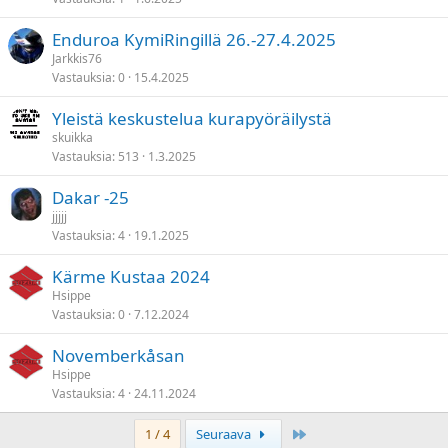
Enduroa KymiRingillä 26.-27.4.2025
Jarkkis76
Vastauksia
0
15.4.2025
Yleistä keskustelua kurapyöräilystä
skuikka
Vastauksia
513
1.3.2025
Dakar -25
jjjjj
Vastauksia
4
19.1.2025
Kärme Kustaa 2024
Hsippe
Vastauksia
0
7.12.2024
Novemberkåsan
Hsippe
Vastauksia
4
24.11.2024
Last
1 / 4
Seuraava