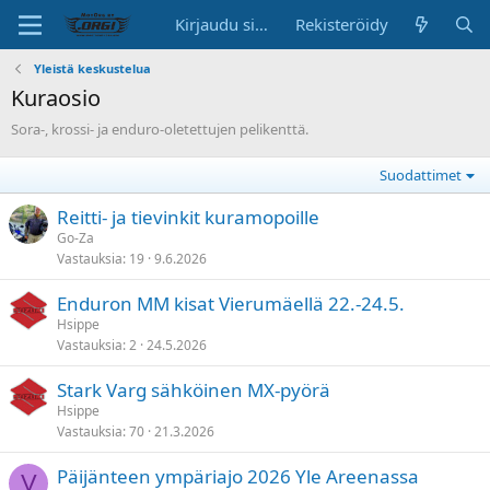
Kirjaudu sisään
Rekisteröidy
Yleistä keskustelua
Kuraosio
Sora-, krossi- ja enduro-oletettujen pelikenttä.
Suodattimet
Reitti- ja tievinkit kuramopoille
Go-Za
Vastauksia
19
9.6.2026
Enduron MM kisat Vierumäellä 22.-24.5.
Hsippe
Vastauksia
2
24.5.2026
Stark Varg sähköinen MX-pyörä
Hsippe
Vastauksia
70
21.3.2026
Päijänteen ympäriajo 2026 Yle Areenassa
V