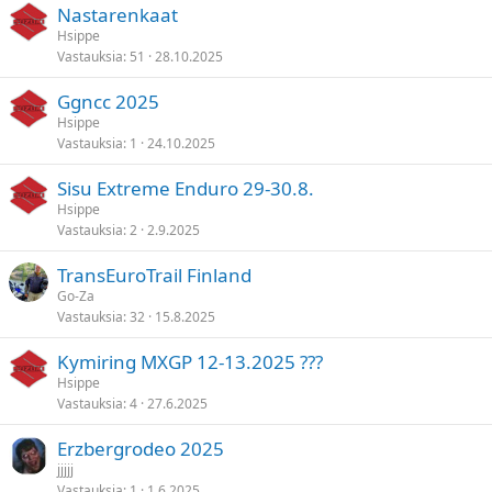
Nastarenkaat
Hsippe
Vastauksia
51
28.10.2025
Ggncc 2025
Hsippe
Vastauksia
1
24.10.2025
Sisu Extreme Enduro 29-30.8.
Hsippe
Vastauksia
2
2.9.2025
TransEuroTrail Finland
Go-Za
Vastauksia
32
15.8.2025
Kymiring MXGP 12-13.2025 ???
Hsippe
Vastauksia
4
27.6.2025
Erzbergrodeo 2025
jjjjj
Vastauksia
1
1.6.2025