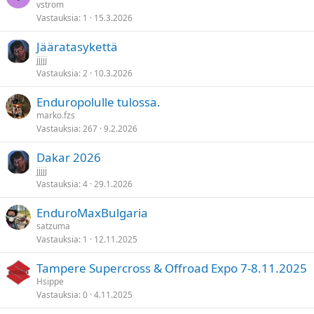
vstrom
Vastauksia
1
15.3.2026
Jääratasykettä
jjjjj
Vastauksia
2
10.3.2026
Enduropolulle tulossa.
marko.fzs
Vastauksia
267
9.2.2026
Dakar 2026
jjjjj
Vastauksia
4
29.1.2026
EnduroMaxBulgaria
satzuma
Vastauksia
1
12.11.2025
Tampere Supercross & Offroad Expo 7-8.11.2025
Hsippe
Vastauksia
0
4.11.2025