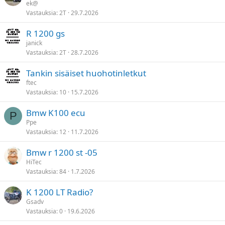
ek@
t
Vastauksia
2T
29.7.2026
y
R 1200 gs
janick
Vastauksia
2T
28.7.2026
Tankin sisäiset huohotinletkut
ftec
Vastauksia
10
15.7.2026
Bmw K100 ecu
P
Ppe
Vastauksia
12
11.7.2026
Bmw r 1200 st -05
HiTec
Vastauksia
84
1.7.2026
K 1200 LT Radio?
Gsadv
Vastauksia
0
19.6.2026