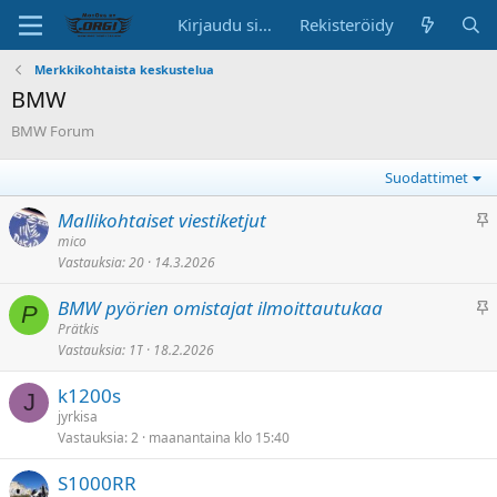
Kirjaudu sisään
Rekisteröidy
Merkkikohtaista keskustelua
BMW
BMW Forum
Suodattimet
K
Mallikohtaiset viestiketjut
i
mico
Vastauksia
20
14.3.2026
i
n
K
BMW pyörien omistajat ilmoittautukaa
n
P
i
Prätkis
i
Vastauksia
1T
18.2.2026
i
t
n
e
k1200s
n
J
t
jyrkisa
i
t
Vastauksia
2
maanantaina klo 15:40
t
y
e
S1000RR
t