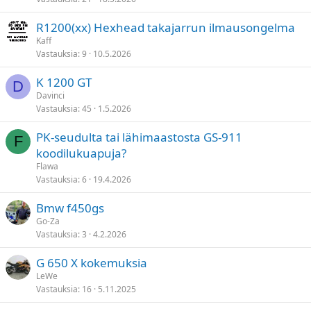
R1200(xx) Hexhead takajarrun ilmausongelma
Kaff
Vastauksia
9
10.5.2026
K 1200 GT
D
Davinci
Vastauksia
45
1.5.2026
PK-seudulta tai lähimaastosta GS-911
F
koodilukuapuja?
Flawa
Vastauksia
6
19.4.2026
Bmw f450gs
Go-Za
Vastauksia
3
4.2.2026
G 650 X kokemuksia
LeWe
Vastauksia
16
5.11.2025