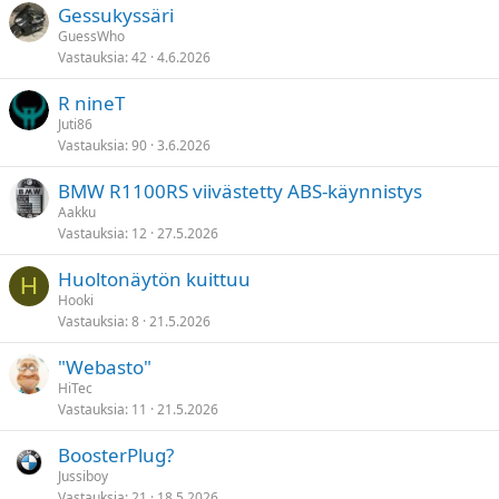
Gessukyssäri
GuessWho
Vastauksia
42
4.6.2026
R nineT
Juti86
Vastauksia
90
3.6.2026
BMW R1100RS viivästetty ABS-käynnistys
Aakku
Vastauksia
12
27.5.2026
Huoltonäytön kuittuu
H
Hooki
Vastauksia
8
21.5.2026
"Webasto"
HiTec
Vastauksia
11
21.5.2026
BoosterPlug?
Jussiboy
Vastauksia
21
18.5.2026