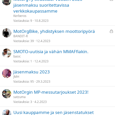
u
jäsenmaksu suoritettavissa
k
verkkokaupassamme
i
Kerberos
t
Vastauksia
9
10.8.2023
t
L
MotOrgBike, yhdistyksen moottoripyörä
u
u
BANDIT-R
Vastauksia
39
12.4.2023
k
i
SMOTO-uutisia ja vähän MMAFfiakin.
t
basic
t
Vastauksia
1
12.4.2023
u
Jäsenmaksu 2023
JMH
Vastauksia
95
29.3.2023
MotOrgin MP-messutarjoukset 2023!
satzuma
Vastauksia
3
4.2.2023
Uusi kauppamme ja sen jäsenstatukset