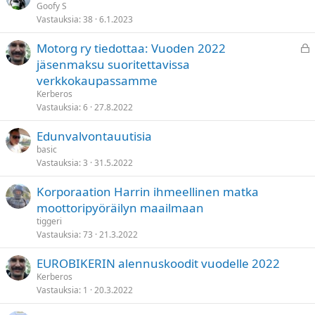
Goofy S
Vastauksia
38
6.1.2023
L
Motorg ry tiedottaa: Vuoden 2022
u
jäsenmaksu suoritettavissa
k
verkkokaupassamme
i
Kerberos
t
Vastauksia
6
27.8.2022
t
Edunvalvontauutisia
u
basic
Vastauksia
3
31.5.2022
Korporaation Harrin ihmeellinen matka
moottoripyöräilyn maailmaan
tiggeri
Vastauksia
73
21.3.2022
EUROBIKERIN alennuskoodit vuodelle 2022
Kerberos
Vastauksia
1
20.3.2022