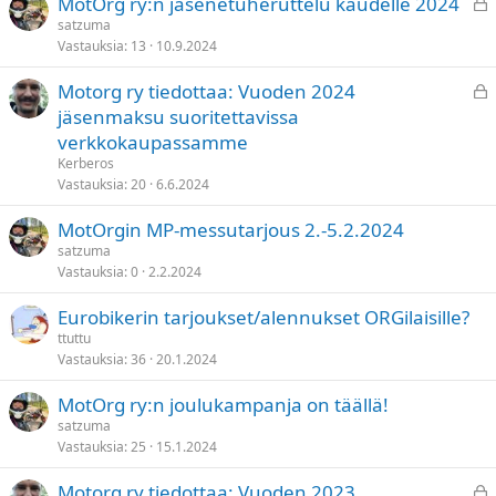
L
MotOrg ry:n jäsenetuheruttelu kaudelle 2024
u
satzuma
Vastauksia
13
10.9.2024
k
i
L
Motorg ry tiedottaa: Vuoden 2024
t
u
jäsenmaksu suoritettavissa
t
k
verkkokaupassamme
u
i
Kerberos
t
Vastauksia
20
6.6.2024
t
MotOrgin MP-messutarjous 2.-5.2.2024
u
satzuma
Vastauksia
0
2.2.2024
Eurobikerin tarjoukset/alennukset ORGilaisille?
ttuttu
Vastauksia
36
20.1.2024
MotOrg ry:n joulukampanja on täällä!
satzuma
Vastauksia
25
15.1.2024
L
Motorg ry tiedottaa: Vuoden 2023