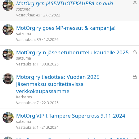
K
MotOrg ry:n JÄSENTUOTEKAUPPA on auki
i
t
l
i
satzuma
t
y
l
Vastauksia
45
27.8.2022
i
e
ä
n
t
MotOrg ry goes MP-messut & kampanja!
n
t
satzuma
i
y
Vastauksia
39
1.2.2026
t
e
L
MotOrg ry:n jäsenetuheruttelu kaudelle 2025
t
u
satzuma
t
Vastauksia
1
30.8.2025
k
y
i
L
Motorg ry tiedottaa: Vuoden 2025
t
u
jäsenmaksu suoritettavissa
t
k
verkkokaupassamme
u
i
Kerberos
t
Vastauksia
7
22.3.2025
t
MotOrg VIPit Tampere Supercross 9.11.2024
u
satzuma
Vastauksia
1
21.9.2024