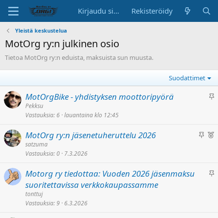
Kirjaudu sisään
Rekisteröidy
Yleistä keskustelua
MotOrg ry:n julkinen osio
Tietoa MotOrg ry:n eduista, maksuista sun muusta.
Suodattimet
K
MotOrgBike - yhdistyksen moottoripyörä
i
Pekksu
Vastauksia
6
lauantaina klo 12:45
i
n
K
A
MotOrg ry:n jäsenetuheruttelu 2026
n
i
i
satzuma
i
Vastauksia
0
7.3.2026
i
h
t
n
e
e
K
Motorg ry tiedottaa: Vuoden 2026 jäsenmaksu
n
e
t
i
suoritettavissa verkkokaupassamme
i
t
t
i
tonttuj
t
e
y
n
Vastauksia
9
6.3.2026
e
s
n
t
i