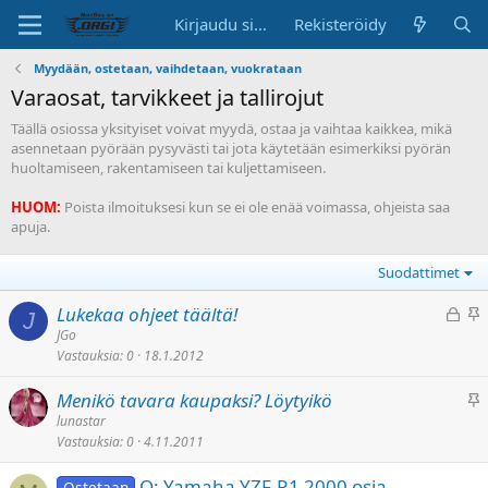
Kirjaudu sisään
Rekisteröidy
Myydään, ostetaan, vaihdetaan, vuokrataan
Varaosat, tarvikkeet ja tallirojut
Täällä osiossa yksityiset voivat myydä, ostaa ja vaihtaa kaikkea, mikä
asennetaan pyörään pysyvästi tai jota käytetään esimerkiksi pyörän
huoltamiseen, rakentamiseen tai kuljettamiseen.
HUOM:
Poista ilmoituksesi kun se ei ole enää voimassa, ohjeista saa
apuja.
Suodattimet
L
K
Lukekaa ohjeet täältä!
J
u
i
JGo
Vastauksia
0
18.1.2012
k
i
i
n
K
Menikö tavara kaupaksi? Löytyikö
t
n
i
lunastar
t
i
Vastauksia
0
4.11.2011
i
u
t
n
e
O: Yamaha YZF-R1 2000 osia
Ostetaan