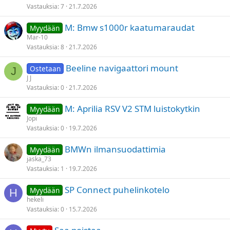
Vastauksia
7
21.7.2026
M: Bmw s1000r kaatumaraudat
Myydään
Mar-10
Vastauksia
8
21.7.2026
Beeline navigaattori mount
Ostetaan
J
J J
Vastauksia
0
21.7.2026
M: Aprilia RSV V2 STM luistokytkin
Myydään
Jopi
Vastauksia
0
19.7.2026
BMWn ilmansuodattimia
Myydään
jaska_73
Vastauksia
1
19.7.2026
SP Connect puhelinkotelo
Myydään
H
hekeli
Vastauksia
0
15.7.2026