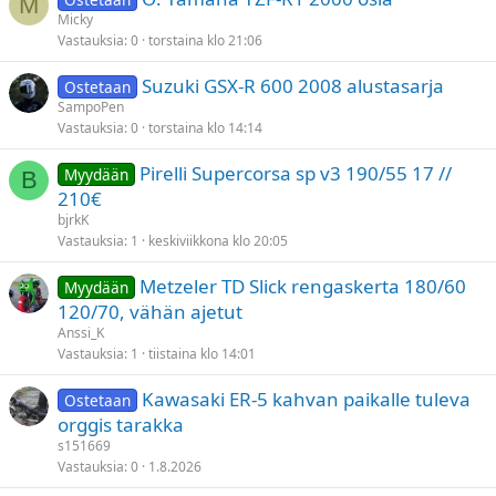
n
M
t
Micky
i
t
Vastauksia
0
torstaina klo 21:06
t
y
e
Suzuki GSX-R 600 2008 alustasarja
Ostetaan
t
SampoPen
t
Vastauksia
0
torstaina klo 14:14
y
Pirelli Supercorsa sp v3 190/55 17 //
Myydään
B
210€
bjrkK
Vastauksia
1
keskiviikkona klo 20:05
Metzeler TD Slick rengaskerta 180/60
Myydään
120/70, vähän ajetut
Anssi_K
Vastauksia
1
tiistaina klo 14:01
Kawasaki ER-5 kahvan paikalle tuleva
Ostetaan
orggis tarakka
s151669
Vastauksia
0
1.8.2026