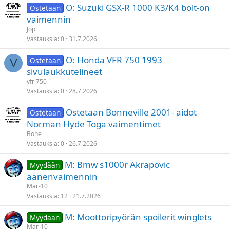
O: Suzuki GSX-R 1000 K3/K4 bolt-on
Ostetaan
vaimennin
Jopi
Vastauksia
0
31.7.2026
O: Honda VFR 750 1993
Ostetaan
V
sivulaukkutelineet
vfr 750
Vastauksia
0
28.7.2026
Ostetaan Bonneville 2001- aidot
Ostetaan
Norman Hyde Toga vaimentimet
Bone
Vastauksia
0
26.7.2026
M: Bmw s1000r Akrapovic
Myydään
äänenvaimennin
Mar-10
Vastauksia
12
21.7.2026
M: Moottoripyörän spoilerit winglets
Myydään
Mar-10