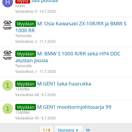
Saa poistaa
Myyty
H
hekeli
Vastauksia
0
14.7.2026
M: Osia Kawasaki ZX-10R/RR ja BMW S
Myydään
1000 RR
TommoKe
Vastauksia
2
11.7.2026
M: BMW S 1000 R/RR sekä HP4 DDC
Myydään
alustan jousia
TommoKe
Vastauksia
1
11.7.2026
M:GEN1 taka haarukka
Myydään
1
1340R86
Vastauksia
48
6.7.2026
M:GEN1 moottorinjohtosarja 99
Myydään
1
1340R86
Vastauksia
45
6.7.2026
Last
1 / 6
Seuraava