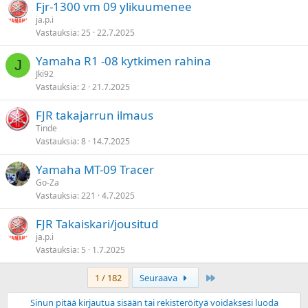
Fjr-1300 vm 09 ylikuumenee
ja.p.i
Vastauksia
25
22.7.2025
Yamaha R1 -08 kytkimen rahina
J
Jki92
Vastauksia
2
21.7.2025
FJR takajarrun ilmaus
Tinde
Vastauksia
8
14.7.2025
Yamaha MT-09 Tracer
Go-Za
Vastauksia
221
4.7.2025
FJR Takaiskari/jousitud
ja.p.i
Vastauksia
5
1.7.2025
Last
1 / 182
Seuraava
Sinun pitää kirjautua sisään tai rekisteröityä voidaksesi luoda