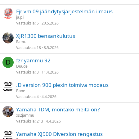
Fjr vm 09 jäähdytysjärjestelmän ilmaus
ja.p.i
Vastauksia
5
20.5.2026
XJR1300 bensankulutus
Rami.
Vastauksia
18
8.5.2026
fzr yammu 92
D
Duude
Vastauksia
3
11.4.2026
.Diversion 900 plexin toimiva modaus
Bone
Vastauksia
4
4.4.2026
Yamaha TDM, montako meitä on?
xs2jammu
Vastauksia
213
4.4.2026
Yamaha XJ900 Diversion rengastus