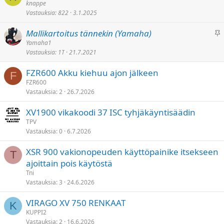
i
knappe
i
t
Vastauksia
822
3.1.2025
i
t
y
n
e
K
Mallikartoitus tännekin (Yamaha)
n
t
i
Yamaha1
i
t
Vastauksia
1T
21.7.2021
i
t
y
n
e
FZR600 Akku kiehuu ajon jälkeen
n
F
t
FZR600
i
t
Vastauksia
2
26.7.2026
t
y
e
XV1900 vikakoodi 37 ISC tyhjäkäyntisäädin
t
TPV
t
Vastauksia
0
6.7.2026
y
XSR 900 vakionopeuden käyttöpainike itsekseen
T
ajoittain pois käytöstä
Tni
Vastauksia
3
24.6.2026
VIRAGO XV 750 RENKAAT
K
KUPPI2
Vastauksia
2
16.6.2026