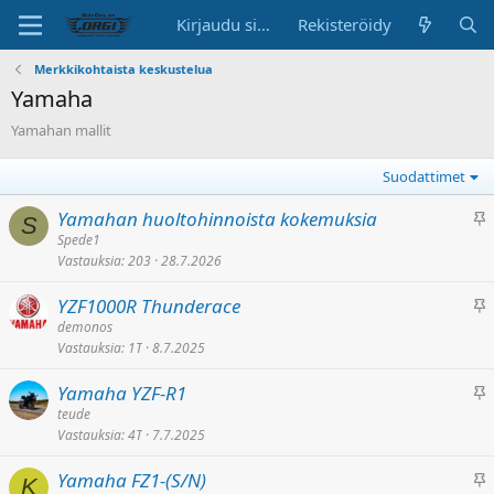
Kirjaudu sisään
Rekisteröidy
Merkkikohtaista keskustelua
Yamaha
Yamahan mallit
Suodattimet
K
Yamahan huoltohinnoista kokemuksia
S
i
Spede1
Vastauksia
203
28.7.2026
i
n
K
YZF1000R Thunderace
n
i
demonos
i
Vastauksia
1T
8.7.2025
i
t
n
e
K
Yamaha YZF-R1
n
t
i
teude
i
t
Vastauksia
4T
7.7.2025
i
t
y
n
e
K
Yamaha FZ1-(S/N)
n
K
t