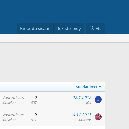
Kirjaudu sisään
Rekisteröidy
Etsi
Suodattimet
Vastauksia
0
18.1.2012
J
Katselut
63T
JGo
Vastauksia
0
4.11.2011
Katselut
61T
lunastar