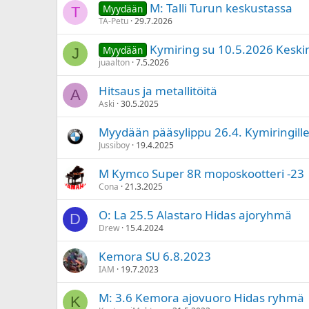
M: Talli Turun keskustassa
Myydään
T
TA-Petu
29.7.2026
Kymiring su 10.5.2026 Kesk
Myydään
J
juaalton
7.5.2026
Hitsaus ja metallitöitä
A
Aski
30.5.2025
Myydään pääsylippu 26.4. Kymiringill
Jussiboy
19.4.2025
M Kymco Super 8R moposkootteri -23
Cona
21.3.2025
O: La 25.5 Alastaro Hidas ajoryhmä
D
Drew
15.4.2024
Kemora SU 6.8.2023
IAM
19.7.2023
M: 3.6 Kemora ajovuoro Hidas ryhmä
K