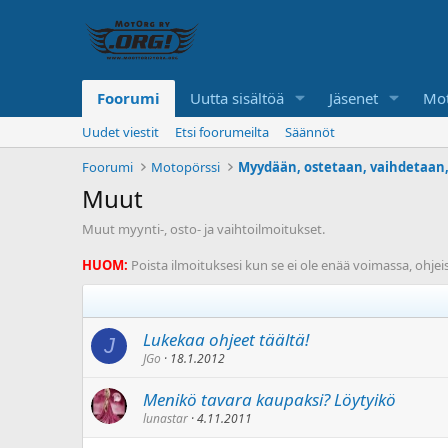
Foorumi
Uutta sisältöä
Jäsenet
Mot
Uudet viestit
Etsi foorumeilta
Säännöt
Foorumi
Motopörssi
Muut
Muut myynti-, osto- ja vaihtoilmoitukset.
HUOM:
Poista ilmoituksesi kun se ei ole enää voimassa, ohjei
Lukekaa ohjeet täältä!
J
JGo
18.1.2012
Menikö tavara kaupaksi? Löytyikö
lunastar
4.11.2011