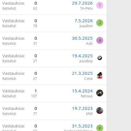
Vastauksia
0
29.7.2026
T
Katselut
62
TA-Petu
Vastauksia
0
7.5.2026
J
Katselut
78
juaalton
Vastauksia
0
30.5.2025
A
Katselut
3T
Aski
Vastauksia
0
19.4.2025
Katselut
2T
Jussiboy
Vastauksia
0
21.3.2025
Katselut
2T
Cona
Vastauksia
1
15.4.2024
Katselut
10T
Nitrous
Vastauksia
0
19.7.2023
Katselut
7T
IAM
Vastauksia
0
31.5.2023
K