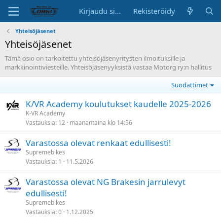
Kirjaudu sisään
Rekisteröidy
Yhteisöjäsenet
Yhteisöjäsenet
Tämä osio on tarkoitettu yhteisöjäsenyritysten ilmoituksille ja
markkinointiviesteille. Yhteisöjäsenyyksistä vastaa Motorg ry:n hallitus
Suodattimet
K/VR Academy koulutukset kaudelle 2025-2026
K-VR Academy
Vastauksia
12
maanantaina klo 14:56
Varastossa olevat renkaat edullisesti!
Supremebikes
Vastauksia
1
11.5.2026
Varastossa olevat NG Brakesin jarrulevyt
edullisesti!
Supremebikes
Vastauksia
0
1.12.2025