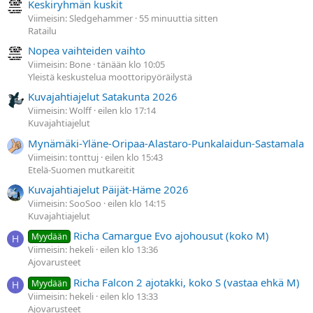
Keskiryhmän kuskit
Viimeisin: Sledgehammer
55 minuuttia sitten
Ratailu
Nopea vaihteiden vaihto
Viimeisin: Bone
tänään klo 10:05
Yleistä keskustelua moottoripyöräilystä
Kuvajahtiajelut Satakunta 2026
Viimeisin: Wolff
eilen klo 17:14
Kuvajahtiajelut
Mynämäki-Yläne-Oripaa-Alastaro-Punkalaidun-Sastamala
Viimeisin: tonttuj
eilen klo 15:43
Etelä-Suomen mutkareitit
Kuvajahtiajelut Päijät-Häme 2026
Viimeisin: SooSoo
eilen klo 14:15
Kuvajahtiajelut
Richa Camargue Evo ajohousut (koko M)
Myydään
H
Viimeisin: hekeli
eilen klo 13:36
Ajovarusteet
Richa Falcon 2 ajotakki, koko S (vastaa ehkä M)
Myydään
H
Viimeisin: hekeli
eilen klo 13:33
Ajovarusteet