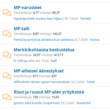
MP-varusteet
Viestiketjuja
4,7T
Viestejä
85,3T
Kypäräpuhelin kuuluu liian hiljaa ;(
30.7.2026
Tomi83
MP-talli
Viestiketjuja
8,8T
Viestejä
143,2T
Pieniä kysymyksiä aiheesta kuin aiheesta
25.7.2026
motos
Merkkikohtaista keskustelua
Viestiketjuja
24,5T
Viestejä
413,1T
R 1200 gs
eilen klo 10:24
Kaff
MP-aiheiset äänestykset
Viestiketjuja
615
Viestejä
63T
Millä aloitit tämän upean harrastuksen
24.7.2026
Tinde
Risut ja ruusut MP-alan yrityksistä
Viestiketjuja
735
Viestejä
15,6T
gmoto sekä Kumlin Suspension
25.7.2026
GixxerGirl