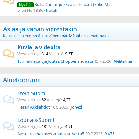
Richa Camargue Evo ajohousut (koko M)
Myydään
eilen klo 13:36
hekeli
Asiaa ja vähän vierestäkin
Kaikenlaista enemmän tai vähemmän MP-aiheista materiaalia.
Kuvia ja videoita
Viestiketjuja
314
Viestejä
9,5T
Tunnelmapaloja Joutsa Chopper showsta
15.7.2026
Nelitahtari
Aluefoorumit
Etelä-Suomi
Viestiketjuja
82
Viestejä
4,2T
Hesan Äkkilähdöt
10.5.2026
Jonezi
Lounais-Suomi
Viestiketjuja
181
Viestejä
4,9T
Ajoseuraa hakusessa satakunnasta!!
30.7.2025
XX75