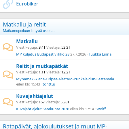
Eurobiker
Matkailu ja reitit
Matkamopoiluun liittyviä osioita.
Matkailu
Viestiketjuja
3,4T
Viestejä
52,3T
MP kuljetus Budapest viikko 28
27.7.2026
Tuukka Linna
Reitit ja mutkapätkät
Viestiketjuja
1,1T
Viestejä
12,2T
Mynämäki-Yläne-Oripaa-Alastaro-Punkalaidun-Sastamala
eilen klo 15:43
tonttuj
Kuvajahtiajelut
Viestiketjuja
167
Viestejä
55,8T
Kuvajahtiajelut Satakunta 2026
eilen klo 17:14
Wolff
Ratapäivät, ajokoulutukset ja muut MP-