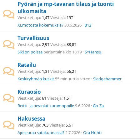
Pyörän ja mp-tavaran tilaus ja tuonti
ulkomailta
Viestiketjuja
1,4T
Viestejä
19T
XLmotosta kokemuksia?
30.6.2026
B12
Turvallisuus
Viestiketjuja
2,9T
Viestejä
88,8T
Siki on poissa
perjantaina klo 18:19
S^Hansu
Ratailu
Viestiketjuja
1,3T
Viestejä
56,2T
Keskiryhmän kuskit
55 minuuttia sitten
Sledgehammer
Kuraosio
Viestiketjuja
61
Viestejä
1,5T
Reitti- ja tievinkit kuramopoille
9.6.2026
Go-Za
Hakusessa
Viestiketjuja
763
Viestejä
5,6T
Ajoseuraa satakunnassa?
2.7.2026
Ora Huhti