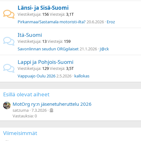
Länsi- ja Sisä-Suomi
Viestiketjuja
156
Viestejä
3,1T
Pirkanmaa/Sastamala motoristi-ilta?
20.6.2026
Eroz
Itä-Suomi
Viestiketjuja
13
Viestejä
159
Savonlinnan seudun ORGgilaiset
21.1.2026
J@ck
Lappi ja Pohjois-Suomi
Viestiketjuja
129
Viestejä
3,5T
Vappuajo Oulu 2026
2.5.2026
kallokas
Esillä olevat aiheet
MotOrg ry:n jäsenetuheruttelu 2026
satzuma
7.3.2026
Vastauksia: 0
Viimeisimmät