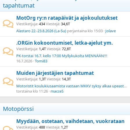
tapahtumat
MotOrg ry:n ratapäivät ja ajokoulutukset
Viestiketjuja
434
Viestejä
34,6T
Alastaro 22.-23.8.2026 (La-Su)
perjantaina klo 15:03
Jolave
.ORGin kokoontumiset, letka-ajelut ym.
Viestiketjuja
1,4T
Viestejä
72,8T
PK-torstai 16.7. kello 17:00 Myllykukolta MENNÄÄN!!!
16.7.2026
Tomi83
Muiden järjestäjien tapahtumat
Viestiketjuja
1,3T
Viestejä
14,3T
Motoristit koulukiusaamista vastaan MKKV syksy alkaa upeasti Lapland Tourilla 17.8.2026!
torstaina klo 11:26
macceS
Motopörssi
Myydään, ostetaan, vaihdetaan, vuokrataan
Viestiketjuja
488
Viestejä
1,2T