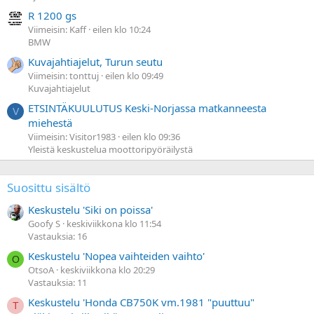
R 1200 gs
Viimeisin: Kaff
eilen klo 10:24
BMW
Kuvajahtiajelut, Turun seutu
Viimeisin: tonttuj
eilen klo 09:49
Kuvajahtiajelut
ETSINTÄKUULUTUS Keski-Norjassa matkanneesta
V
miehestä
Viimeisin: Visitor1983
eilen klo 09:36
Yleistä keskustelua moottoripyöräilystä
Suosittu sisältö
Keskustelu 'Siki on poissa'
Goofy S
keskiviikkona klo 11:54
Vastauksia: 16
Keskustelu 'Nopea vaihteiden vaihto'
O
OtsoA
keskiviikkona klo 20:29
Vastauksia: 11
Keskustelu 'Honda CB750K vm.1981 "puuttuu"
T