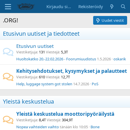
Kirjaudu sisään
Rekisteröidy
.ORG!
Uudet viestit
Etusivun uutiset ja tiedotteet
Etusivun uutiset
Viestiketjuja
131
Viestejä
5,3T
Huoltokatko 20.-22.02.2026 - Foorumiuudistus
1.5.2026
oskarik
Kehitysehdotukset, kysymykset ja palautteet
Viestiketjuja
610
Viestejä
12,7T
Help, luggage system got stolen
14.7.2026
PoS
Yleistä keskustelua
Yleistä keskustelua moottoripyöräilystä
Viestiketjuja
8,4T
Viestejä
304,9T
Nopea vaihteiden vaihto
tänään klo 10:05
Bone