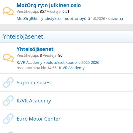
MotOrg ry:n julkinen osio
Viestiketjuja
357
Viestejä
6,5T
MotOrgBike - yhdistyksen moottoripyörä
1.8.2026
satzuma
Yhteisöjäsenet
Yhteisöjäsenet
Viestiketjuja
8
Viestejä
86
K/VR Academy koulutukset kaudelle 2025-2026
maanantaina klo 14:56
K-VR Academy
Supremebikes
K/VR Academy
Euro Motor Center