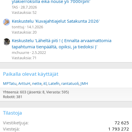
yläkierroksilla eikä nouse yli 7000rpm'
TAS
28.7.2026
Vastauksia: 52
Keskustelu 'Kuvajahtiajelut Satakunta 2026'
tonttuj
14.1.2026
Vastauksia: 20
Keskustelu 'Läheltä piti ! ( Ennalta arvaamattomia
tapahtumia tienpäältä, opiksi, ja tiedoksi )'
mchuurre
2.5.2022
Vastauksia: 71
Paikalla olevat käyttäjät
MPTatu
ArttuH
nette
itl
Latefn
rantatuoli
JMH
Yhteensä: 603 (Jäsentä: 8, Vierasta: 595)
Robotit: 381
Tilastoja
Viestiketjuja
72 625
Viestejä
1 793 272