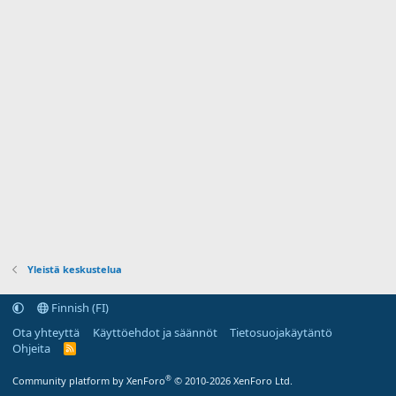
Yleistä keskustelua
Finnish (FI)
Ota yhteyttä
Käyttöehdot ja säännöt
Tietosuojakäytäntö
Ohjeita
R
S
S
®
Community platform by XenForo
© 2010-2026 XenForo Ltd.