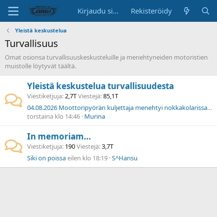
Kirjaudu sisään
Rekisteröidy
Yleistä keskustelua
Turvallisuus
Omat osionsa turvallisuuskeskusteluille ja menehtyneiden motoristien
muistolle löytyvät täältä.
Yleistä keskustelua turvallisuudesta
Viestiketjuja
2,7T
Viestejä
85,1T
04.08.2026 Moottoripyörän kuljettaja menehtyi nokkakolarissa Nurmijärvellä
torstaina klo 14:46
Murina
In memoriam...
Viestiketjuja
190
Viestejä
3,7T
Siki on poissa
eilen klo 18:19
S^Hansu