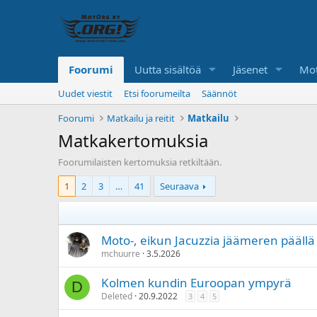
Foorumi
Uutta sisältöä
Jäsenet
Mot
Uudet viestit
Etsi foorumeilta
Säännöt
Foorumi
Matkailu ja reitit
Matkailu
Matkakertomuksia
Foorumilaisten kertomuksia retkiltään.
1
2
3
…
41
Seuraava
Moto-, eikun Jacuzzia jäämeren päällä
mchuurre
3.5.2026
Kolmen kundin Euroopan ympyrä
D
Deleted
20.9.2022
3
4
5