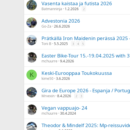
Vasenta kaistaa ja futista 2026
Batmanninja
1.2.2026
2
Advestonia 2026
Go-Za
26.6.2026
Prätkällä Iron Maidenin perässä 2025 
Toni B
5.5.2025
3
4
5
Easter Bike-Tour 15.-19.04.2025 with 
mchuurre
9.4.2026
Keski-Eurooppaa Toukokuussa
K
kime50
3.6.2026
Gira de Europe 2026 - Espanja / Portug
Mrvexin
8.4.2026
2
3
Vegan vappuajo- 24
mchuurre
30.4.2024
Theodor & Mindelf 2025: Mp-reissuvid