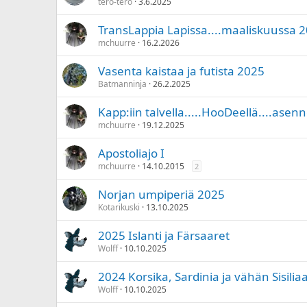
tero-tero
3.6.2025
TransLappia Lapissa....maaliskuussa 2
mchuurre
16.2.2026
Vasenta kaistaa ja futista 2025
Batmanninja
26.2.2025
Kapp:iin talvella.....HooDeellä....asen
mchuurre
19.12.2025
Apostoliajo I
mchuurre
14.10.2015
2
Norjan umpiperiä 2025
Kotarikuski
13.10.2025
2025 Islanti ja Färsaaret
Wolff
10.10.2025
2024 Korsika, Sardinia ja vähän Sisilia
Wolff
10.10.2025