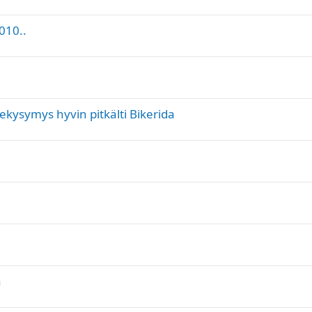
010..
nekysymys hyvin pitkälti Bikerida
a