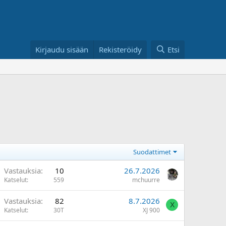
Kirjaudu sisään
Rekisteröidy
Etsi
Suodattimet
Vastauksia
10
26.7.2026
Katselut
559
mchuurre
Vastauksia
82
8.7.2026
X
Katselut
30T
XJ 900