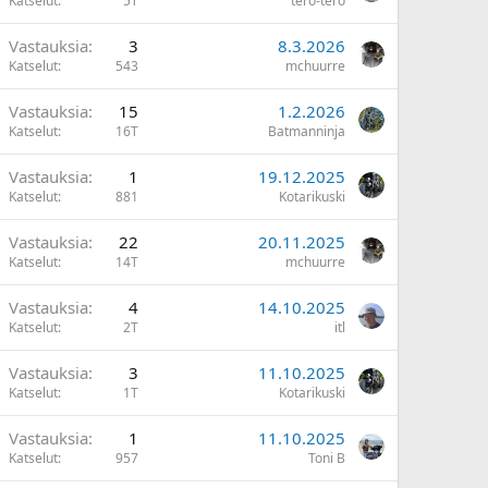
Katselut
5T
tero-tero
Vastauksia
3
8.3.2026
Katselut
543
mchuurre
Vastauksia
15
1.2.2026
Katselut
16T
Batmanninja
Vastauksia
1
19.12.2025
Katselut
881
Kotarikuski
Vastauksia
22
20.11.2025
Katselut
14T
mchuurre
Vastauksia
4
14.10.2025
Katselut
2T
itl
Vastauksia
3
11.10.2025
Katselut
1T
Kotarikuski
Vastauksia
1
11.10.2025
Katselut
957
Toni B