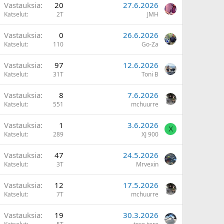
Vastauksia
20
27.6.2026
Katselut
2T
JMH
Vastauksia
0
26.6.2026
Katselut
110
Go-Za
Vastauksia
97
12.6.2026
Katselut
31T
Toni B
Vastauksia
8
7.6.2026
Katselut
551
mchuurre
Vastauksia
1
3.6.2026
X
Katselut
289
XJ 900
Vastauksia
47
24.5.2026
Katselut
3T
Mrvexin
Vastauksia
12
17.5.2026
Katselut
7T
mchuurre
Vastauksia
19
30.3.2026