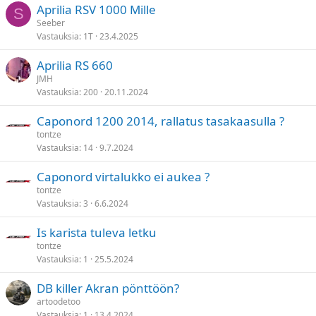
Aprilia RSV 1000 Mille
S
Seeber
Vastauksia
1T
23.4.2025
Aprilia RS 660
JMH
Vastauksia
200
20.11.2024
Caponord 1200 2014, rallatus tasakaasulla ?
tontze
Vastauksia
14
9.7.2024
Caponord virtalukko ei aukea ?
tontze
Vastauksia
3
6.6.2024
Is karista tuleva letku
tontze
Vastauksia
1
25.5.2024
DB killer Akran pönttöön?
artoodetoo
Vastauksia
1
13.4.2024