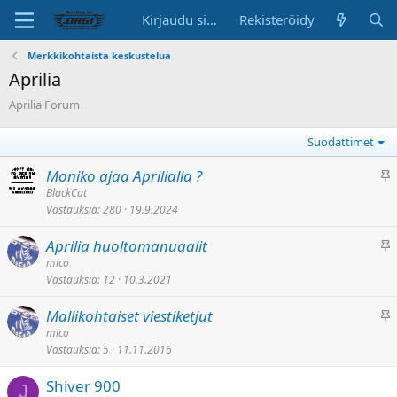
Kirjaudu sisään
Rekisteröidy
Merkkikohtaista keskustelua
Aprilia
Aprilia Forum
Suodattimet
K
Moniko ajaa Aprilialla ?
i
BlackCat
Vastauksia
280
19.9.2024
i
n
K
Aprilia huoltomanuaalit
n
i
mico
i
Vastauksia
12
10.3.2021
i
t
n
e
K
Mallikohtaiset viestiketjut
n
t
i
mico
i
t
Vastauksia
5
11.11.2016
i
t
y
n
e
Shiver 900
n
J
t