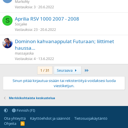
MarkoNy
Vastauksia
3
20.6.2022
Aprilia RSV 1000 2007 - 2008
S
Socjake
Vastauksia
23
20.6.2022
Dominon kahvanappulat Futuraan; liittimet
haussa…
massajaska
Vastauksia
4
13.6.2022
Last
1 / 31
Seuraava
Sinun pitää kirjautua sisään tai rekisteröityä voidaksesi luoda
viestiketjun.
Merkkikohtaista keskustelua
Finnish (FI)
Ota yhteyttä
Käyttöehdot ja säännöt
Tietosuojakäytäntö
Ohjeita
R
S