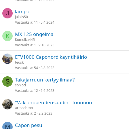
lämpö
J
jukkis50
Vastauksia
11
5.4.2024
MX 125 ongelma
K
Komulka445
Vastauksia
1
9.10.2023
ETV1000 Caponord käyntihäiriö
teuski
Vastauksia
54
3.8.2023
Takajarruun kertyy ilmaa?
S
sonicci
Vastauksia
12
6.6.2023
"Vakionopeudensäädin" Tuonoon
artoodetoo
Vastauksia
2
2.2.2023
Capon pesu
M