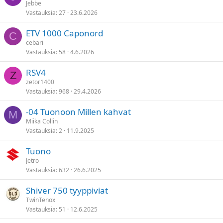
Jebbe
i
t
Vastauksia
27
23.6.2026
t
y
e
ETV 1000 Caponord
C
t
cebari
t
Vastauksia
58
4.6.2026
y
RSV4
Z
zetor1400
Vastauksia
968
29.4.2026
-04 Tuonoon Millen kahvat
M
Miika Collin
Vastauksia
2
11.9.2025
Tuono
Jetro
Vastauksia
632
26.6.2025
Shiver 750 tyyppiviat
TwinTenox
Vastauksia
51
12.6.2025