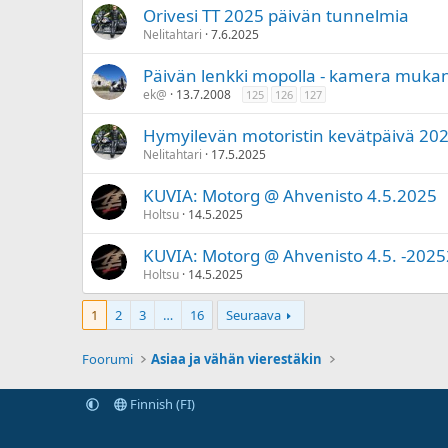
Orivesi TT 2025 päivän tunnelmia
Nelitahtari
7.6.2025
Päivän lenkki mopolla - kamera muka
ek@
13.7.2008
125
126
127
Hymyilevän motoristin kevätpäivä 2
Nelitahtari
17.5.2025
KUVIA: Motorg @ Ahvenisto 4.5.2025
Holtsu
14.5.2025
KUVIA: Motorg @ Ahvenisto 4.5. -202
Holtsu
14.5.2025
1
2
3
…
16
Seuraava
Foorumi
Asiaa ja vähän vierestäkin
Finnish (FI)