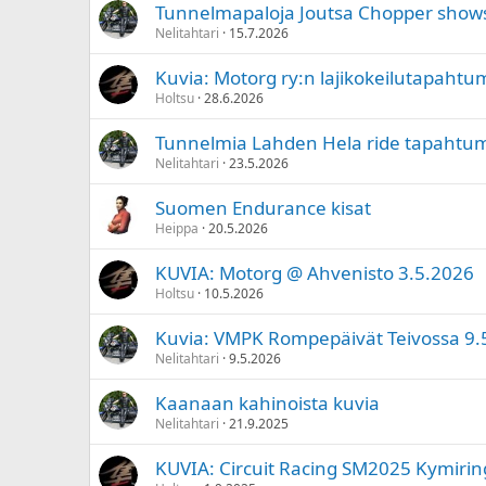
Tunnelmapaloja Joutsa Chopper show
Nelitahtari
15.7.2026
Kuvia: Motorg ry:n lajikokeilutapahtu
Holtsu
28.6.2026
Tunnelmia Lahden Hela ride tapahtu
Nelitahtari
23.5.2026
Suomen Endurance kisat
Heippa
20.5.2026
KUVIA: Motorg @ Ahvenisto 3.5.2026
Holtsu
10.5.2026
Kuvia: VMPK Rompepäivät Teivossa 9.
Nelitahtari
9.5.2026
Kaanaan kahinoista kuvia
Nelitahtari
21.9.2025
KUVIA: Circuit Racing SM2025 Kymirin