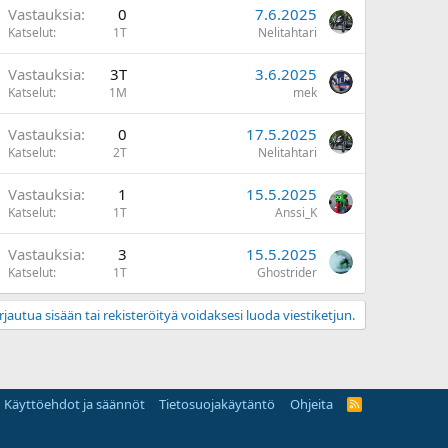
Vastauksia
0
7.6.2025
Katselut
1T
Nelitahtari
Vastauksia
3T
3.6.2025
Katselut
1M
mek
Vastauksia
0
17.5.2025
Katselut
2T
Nelitahtari
Vastauksia
1
15.5.2025
Katselut
1T
Anssi_K
Vastauksia
3
15.5.2025
Katselut
1T
Ghostrider
rjautua sisään tai rekisteröityä voidaksesi luoda viestiketjun.
Käyttöehdot ja säännöt
Tietosuojakäytäntö
Ohjeita
R
S
S