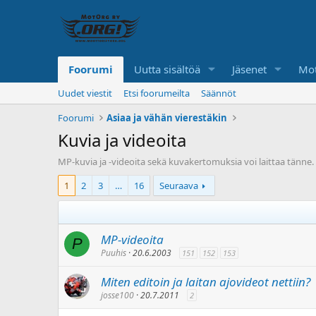
Foorumi
Uutta sisältöä
Jäsenet
Mot
Uudet viestit
Etsi foorumeilta
Säännöt
Foorumi
Asiaa ja vähän vierestäkin
Kuvia ja videoita
MP-kuvia ja -videoita sekä kuvakertomuksia voi laittaa tänne.
1
2
3
…
16
Seuraava
MP-videoita
P
Puuhis
20.6.2003
151
152
153
Miten editoin ja laitan ajovideot nettiin?
josse100
20.7.2011
2