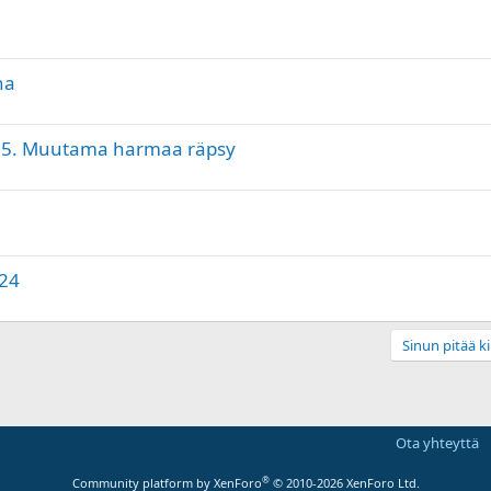
na
025. Muutama harmaa räpsy
524
Sinun pitää ki
Ota yhteyttä
®
Community platform by XenForo
© 2010-2026 XenForo Ltd.