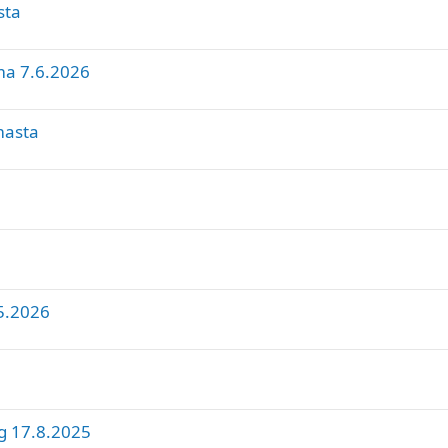
sta
n
t
n
e
i
t
ma 7.6.2026
t
t
e
y
t
masta
t
y
5.2026
g 17.8.2025