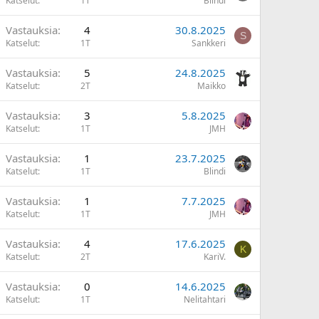
Katselut
1T
Blindi
Vastauksia
4
30.8.2025
S
Katselut
1T
Sankkeri
Vastauksia
5
24.8.2025
Katselut
2T
Maikko
Vastauksia
3
5.8.2025
Katselut
1T
JMH
Vastauksia
1
23.7.2025
Katselut
1T
Blindi
Vastauksia
1
7.7.2025
Katselut
1T
JMH
Vastauksia
4
17.6.2025
K
Katselut
2T
KariV.
Vastauksia
0
14.6.2025
Katselut
1T
Nelitahtari