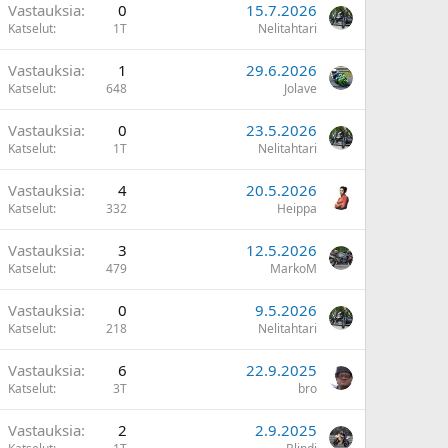
Vastauksia
0
15.7.2026
Katselut
1T
Nelitahtari
Vastauksia
1
29.6.2026
Katselut
648
Jolave
Vastauksia
0
23.5.2026
Katselut
1T
Nelitahtari
Vastauksia
4
20.5.2026
Katselut
332
Heippa
Vastauksia
3
12.5.2026
Katselut
479
MarkoM
Vastauksia
0
9.5.2026
Katselut
218
Nelitahtari
Vastauksia
6
22.9.2025
Katselut
3T
bro
Vastauksia
2
2.9.2025