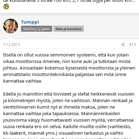
Tumppi
MotOrg ry jäsen
Rata ja koulutus
7.12.2013
#13
Itsellä on ollut vuosia semmoinen systeemi, että kun jotain
vikaa moottorissa ilmenee, niin kone auki ja tutkitaan mistä
johtuu. Ainoastaan kokemus kyseisestä moottorista ja yleinen
ammattitaito moottoritekniikasta paljastaa sen mitä sinne
kannattaa vaihtaa.
Edellä jo mainittiin että tiivisteet ja stefat heikkenevät vuosien
ja kilometrejen myötä, joten ne vaihtoon. Männän renkaat ja
venttiilinvarren kumit nyt ei ihmeitä maksa, joten ne
kannattaa vaihtaa joka tapauksessa. Männänrenkaiden
jousivoima väsyy huomattavasti vuosien myötä, verrattaessa
uusia renkaita ero on selvä. Kaikille muillle osille (vaihteisto,
kk-laakerit, männät yms.) visuaalinen tarkastus ja vaihto