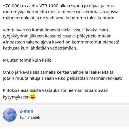
a
+70 000km ajettu VTR 1000 alkaa syödä jo öljyä, ja eräs
j
motomyyjä kertoi että noista menee riuskemmassa ajossa
a
männänrenkaat ja ne vaihtamalla homma tulisi kuntoon.
Venttiilivarren kumit lienevät vielä "visut" koska esim.
tyhjäkäynnin jälkeen kaasutellessa ei pöläyttele mitään.
Ainoastaan takana ajava kaveri on kommentoinut pienestä
katkusta kun lähdetään vedättämään.
Muuten toimii kuin kello.
Onko järkevää siis samalla kertaa vaihdella laakereita tai
jotain muuta hiluja sisään vaiko pelkästään männänrenkaat?
Kiitoksia asiallisista vastauksista hieman haparoivaan
kysymykseen
Z-man
Tonnin seteli