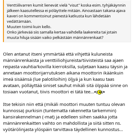
Venttiilivarren kumit lienevät vielä "visut" koska esim. tyhjäkäynnin
jälkeen kaasutellessa ei pöläyttele mitään. Ainoastaan takana ajava
kaveri on kommentoinut pienestä katkusta kun lähdetään
vedättämään.
Muuten toimii kuin kello.
Onko järkevää siis samalla kertaa vaihdella laakereita tai jotain
muuta hiluja sisään vaiko pelkästään männänrenkaat?
Olen antanut itseni ymmärtää että vihjettä kuluneista
männänrenkaista ja venttiiliohjureista/tiivisteistä saa ajaen
reipasta vauhtia/kovilla kierroksilla, suljetaan kaasu täysin ja
annetaan moottorijarrutuksen aikana moottorin ikäänkuin
imeä sisäänsä (lue palotiloihin) öljyä ja kun kaasu taas
avataan, pölläyttää siniset sauhut mikäli sitä ölppää sinne on
tosiaan vuotanut, tiivis moottori ei tätä tee...
Itse tekisin niin että (mikäli moottori muuten tuntuu olevan
kunnossa) purkisin (tuntematta rakennetta tarkemmin)
kansirakennelman (-mat) ja edelleen siihen saakka jotta
männänrenkaitten vaihto on mahdollista ja siitä sitten ns.
vyötärölinjasta ylöspäin tarvittava täydellinen kunnostus...