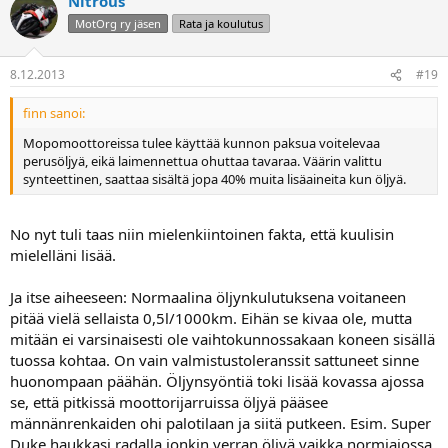
Nitrous
MotOrg ry jäsen
Rata ja koulutus
8.12.2013
#19
finn sanoi:
Mopomoottoreissa tulee käyttää kunnon paksua voitelevaa
perusöljyä, eikä laimennettua ohuttaa tavaraa. Väärin valittu
synteettinen, saattaa sisältä jopa 40% muita lisäaineita kun öljyä.
No nyt tuli taas niin mielenkiintoinen fakta, että kuulisin
mielelläni lisää.
Ja itse aiheeseen: Normaalina öljynkulutuksena voitaneen
pitää vielä sellaista 0,5l/1000km. Eihän se kivaa ole, mutta
mitään ei varsinaisesti ole vaihtokunnossakaan koneen sisällä
tuossa kohtaa. On vain valmistustoleranssit sattuneet sinne
huonompaan päähän. Öljynsyöntiä toki lisää kovassa ajossa
se, että pitkissä moottorijarruissa öljyä pääsee
männänrenkaiden ohi palotilaan ja siitä putkeen. Esim. Super
Duke haukkasi radalla jonkin verran öljyä vaikka normiajossa