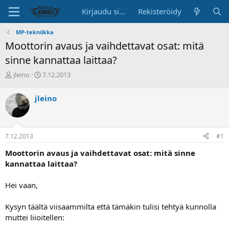
Kirjaudu sisään
Rekisteröidy
MP-tekniikka
Moottorin avaus ja vaihdettavat osat: mitä
sinne kannattaa laittaa?
K
A
jleino
7.12.2013
e
l
s
o
jleino
k
i
u
t
s
u
t
s
7.12.2013
#1
e
p
l
ä
Moottorin avaus ja vaihdettavat osat: mitä sinne
u
i
kannattaa laittaa?
n
v
a
ä
Hei vaan,
l
o
i
Kysyn täältä viisaammilta että tämäkin tulisi tehtyä kunnolla
t
muttei liioitellen:
t