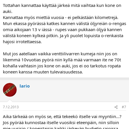
Tottahan kannattaa käyttää järkeä mitä vaihtaa kun kone on
auki.
Kannattaa myös miettiä vuosia - ei pelkästään kilometrejä.
Mun ekassa pyörässä katkes kannen välistä öljyreiän o-rengas
omia aikojaan 13 v iässä - rupes vaan pukkaan öljyä kannen
välistä koneen kylkeä pitkin. Ja yli puolet lopuista o-renkaista
hajosi irrotettaessa.
Mut jos aatellaan vaikka venttiilivarren kumeja niin jos on
likemmä 10vuotias pyörä niin kyllä mää varmaan ite ne 70t
kohalla vaihtasin jos kone on auki, jos ei oo tarkotus ropata
koneen kanssa muuten tulevaisuudessa.
lario
7.12.2013
#7
Aika tärkeää on myös se, että tekeekö itselle vai myyntiin...?
Jos pyörää kunnostaa itselle vuosiksi eteenpäin, niin silloin
mie uusisin / koneistaisin kaikki järkevän budjetin rajoissa.