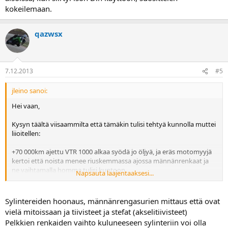
kokeilemaan.
qazwsx
7.12.2013
#5
jleino sanoi:
Hei vaan,
Kysyn täältä viisaammilta että tämäkin tulisi tehtyä kunnolla muttei
liioitellen:
+70 000km ajettu VTR 1000 alkaa syödä jo öljyä, ja eräs motomyyjä
kertoi että noista menee riuskemmassa ajossa männänrenkaat ja
ne vaihtamalla homma tulisi kuntoon.
Napsauta laajentaaksesi...
Venttiilivarren kumit lienevät vielä "visut" koska esim. tyhjäkäynnin
jälkeen kaasutellessa ei pöläyttele mitään. Ainoastaan takana ajava
Sylintereiden hoonaus, männänrengasurien mittaus että ovat
kaveri on kommentoinut pienestä katkusta kun lähdetään
vielä mitoissaan ja tiivisteet ja stefat (akselitiivisteet)
vedättämään.
Pelkkien renkaiden vaihto kuluneeseen sylinteriin voi olla