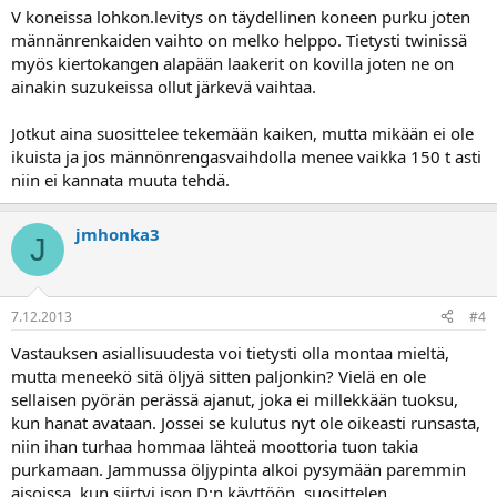
V koneissa lohkon.levitys on täydellinen koneen purku joten
männänrenkaiden vaihto on melko helppo. Tietysti twinissä
myös kiertokangen alapään laakerit on kovilla joten ne on
ainakin suzukeissa ollut järkevä vaihtaa.
Jotkut aina suosittelee tekemään kaiken, mutta mikään ei ole
ikuista ja jos männönrengasvaihdolla menee vaikka 150 t asti
niin ei kannata muuta tehdä.
jmhonka3
J
7.12.2013
#4
Vastauksen asiallisuudesta voi tietysti olla montaa mieltä,
mutta meneekö sitä öljyä sitten paljonkin? Vielä en ole
sellaisen pyörän perässä ajanut, joka ei millekkään tuoksu,
kun hanat avataan. Jossei se kulutus nyt ole oikeasti runsasta,
niin ihan turhaa hommaa lähteä moottoria tuon takia
purkamaan. Jammussa öljypinta alkoi pysymään paremmin
aisoissa, kun siirtyi ison D:n käyttöön, suosittelen