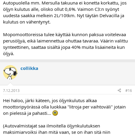
Autopuolella mm. Mersulla takuuna ei konetta korkattu, jos
öljyn kulutus alle, olisko ollut 0,6%. Vaimon C3:n syönyt
uudesta saakka melkein 2L/10tkm. Nyt täytän Delvacilla ja
kulutus on vähentynyt.
Mopomoottoreissa tulee käyttää kunnon paksua voitelevaa
perusöljyä, eikä laimennettua ohuttaa tavaraa. Väärin valittu
synteettinen, saattaa sisältä jopa 40% muita lisäaineita kun
öljyä.
collikka
7.12.2013
#16
Hei haloo, järki käteen, jos öljynkulutus alkaa
moottoripyörässä olla luokkaa "litroja per vaihtoväli" jotain
on pielessä ja pahasti...
(Autovalmistajat saa ilmoitella öljynkulutuksen
maksimiarvoiksi ihan mitä vaan, se on ihan sitä niin