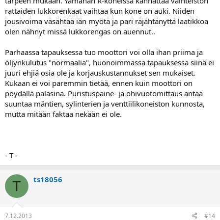
tarpeen mukaan. Yamahan R-koneissa kannattaa vaihteiston
rattaiden lukkorenkaat vaihtaa kun kone on auki. Niiden
jousivoima väsähtää iän myötä ja pari räjähtänyttä laatikkoa
olen nähnyt missä lukkorengas on auennut..
Parhaassa tapauksessa tuo moottori voi olla ihan priima ja
öljynkulutus "normaalia", huonoimmassa tapauksessa siinä ei
juuri ehjiä osia ole ja korjauskustannukset sen mukaiset.
Kukaan ei voi paremmin tietää, ennen kuin moottori on
pöydällä palasina. Puristuspaine- ja ohivuotomittaus antaa
suuntaa mäntien, sylinterien ja venttiilikoneiston kunnosta,
mutta mitään faktaa nekään ei ole.
- T -
ts18056
T
7.12.2013
#14