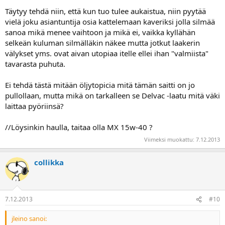
Täytyy tehdä niin, että kun tuo tulee aukaistua, niin pyytää
vielä joku asiantuntija osia kattelemaan kaveriksi jolla silmää
sanoa mikä menee vaihtoon ja mikä ei, vaikka kyllähän
selkeän kuluman silmälläkin näkee mutta jotkut laakerin
välykset yms. ovat aivan utopiaa itelle ellei ihan "valmiista"
tavarasta puhuta.
Ei tehdä tästä mitään öljytopicia mitä tämän saitti on jo
pullollaan, mutta mikä on tarkalleen se Delvac -laatu mitä väki
laittaa pyöriinsä?
//Löysinkin haulla, taitaa olla MX 15w-40 ?
Viimeksi muokattu:
7.12.2013
collikka
7.12.2013
#10
jleino sanoi: