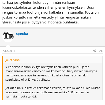
turhaa jos sylinteri kulunut ylimmän renkaan
Muuten toimii kuin kello.
käännöskohdasta, tehden siihen pienen kynnyksen. Uusi
Onko järkevää siis samalla kertaa vaihdella laakereita tai jotain
rengas törmää tuohon ja voi katketa siinä samalla. Tuota on
muuta hiluja sisään vaiko pelkästään männänrenkaat?
joskus korjattu niin että viistetty ylintä rengasta hiukan
yläreunasta jos ei pyttyä voi hoonata puhtaaksi.
Kiitoksia asiallisista vastauksista hieman haparoivaan kysymykseen
specka
7.12.2013
#6
jaket sanoi:
V koneissa lohkon.levitys on täydellinen koneen purku joten
männänrenkaiden vaihto on melko helppo. Tietysti twinissä myös
kiertokangen alapään laakerit on kovilla joten ne on ainakin
suzukeissa ollut järkevä vaihtaa.
Jotkut aina suosittelee tekemään kaiken, mutta mikään ei ole ikuista
ja jos männönrengasvaihdolla menee vaikka 150 t asti niin ei
kannata muuta tehdä.