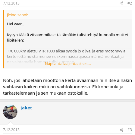
7.12.2013
#2
jleino sanoi:
Hei vaan,
Kysyn täältä viisaammilta että tämäkin tulisi tehtyä kunnolla muttei
liioitellen:
+70 000km ajettu VTR 1000 alkaa syödä jo öljyä, ja eräs motomyyjä
kertoi että noista menee riuskemmassa ajossa männänrenkaat ja
ne vaihtamalla homma tulisi kuntoon.
Napsauta laajentaaksesi...
Venttiilivarren kumit lienevät vielä "visut" koska esim. tyhjäkäynnin
jälkeen kaasutellessa ei pöläyttele mitään. Ainoastaan takana ajava
Noh, jos lähdetään moottoria kerta avaamaan niin itse ainakin
kaveri on kommentoinut pienestä katkusta kun lähdetään
vaihtaisin kaiken mikä on vaihtokunnossa. Eli kone auki ja
vedättämään.
tarkastelemaan ja sen mukaan ostoksille.
Muuten toimii kuin kello.
jaket
Onko järkevää siis samalla kertaa vaihdella laakereita tai jotain
muuta hiluja sisään vaiko pelkästään männänrenkaat?
Kiitoksia asiallisista vastauksista hieman haparoivaan kysymykseen
7.12.2013
#3