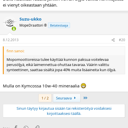
ei vienyt oikeastaan yhtään.
Suzu-ukko
MopeDraattori ®
Betatestaaja
8.12.2013
#20
finn sanoi:
Mopomoottoreissa tulee käyttää kunnon paksua voitelevaa
perusöljyä, eikä laimennettua ohuttaa tavaraa. Väärin valittu
synteettinen, saattaa sisältä jopa 40% muita lisäaineita kun öljyä.
Mulla on Kymcossa 10w-40 mineraalia
Last
1 / 2
Seuraava
Sinun täytyy kirjautua sisään tai rekisteröityä voidaksesi
kirjoittaaksesi täällä.
Facebook
WhatsApp
Linkki