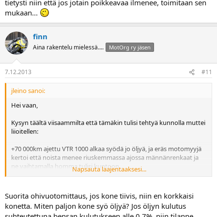
tietysti niin että jos jotain poikkeavaa ilmenee, toimitaan sen
mukaan...
finn
Aina rakentelu mielessä....
MotOrg ry jäsen
7.12.2013
#11
jleino sanoi:
Hei vaan,
Kysyn täältä viisaammilta että tämäkin tulisi tehtyä kunnolla muttei
liioitellen:
+70 000km ajettu VTR 1000 alkaa syödä jo öljyä, ja eräs motomyyjä
kertoi että noista menee riuskemmassa ajossa männänrenkaat ja
ne vaihtamalla homma tulisi kuntoon.
Napsauta laajentaaksesi...
Venttiilivarren kumit lienevät vielä "visut" koska esim. tyhjäkäynnin
jälkeen kaasutellessa ei pöläyttele mitään. Ainoastaan takana ajava
Suorita ohivuotomittaus, jos kone tiivis, niin en korkkaisi
kaveri on kommentoinut pienestä katkusta kun lähdetään
konetta. Miten paljon kone syö öljyä? Jos öljyn kulutus
vedättämään.
suhteutettuna bensan kulutukseen alle 0,7%, niin tilanne