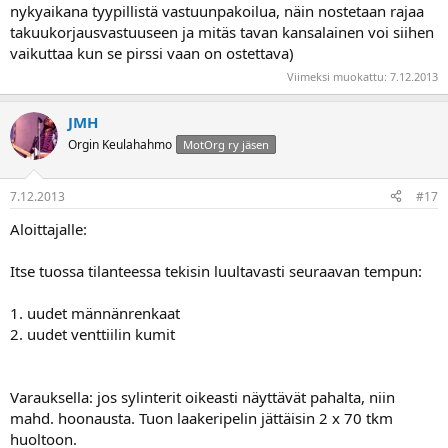
nykyaikana tyypillistä vastuunpakoilua, näin nostetaan rajaa
takuukorjausvastuuseen ja mitäs tavan kansalainen voi siihen
vaikuttaa kun se pirssi vaan on ostettava)
Viimeksi muokattu:
7.12.2013
JMH
Orgin Keulahahmo
MotOrg ry jäsen
7.12.2013
#17
Aloittajalle:
Itse tuossa tilanteessa tekisin luultavasti seuraavan tempun:
1. uudet männänrenkaat
2. uudet venttiilin kumit
Varauksella: jos sylinterit oikeasti näyttävät pahalta, niin
mahd. hoonausta. Tuon laakeripelin jättäisin 2 x 70 tkm
huoltoon.