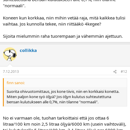
"normaali".
Muuten toimii kuin kello.
Onko järkevää siis samalla kertaa vaihdella laakereita tai jotain
Koneen kun korkkaa, niin mihin vetää raja, mitä kaikkea tulisi
muuta hiluja sisään vaiko pelkästään männänrenkaat?
vaihtaa. Jos kunnolla tekee, niin riittääkö 4kegee?
Kiitoksia asiallisista vastauksista hieman haparoivaan kysymykseen
Sijoita mielummin raha tuorempaan ja vähemmän ajettuun.
collikka
7.12.2013
#12
finn sanoi:
Suorita ohivuotomittaus, jos kone tiivis, niin en korkkaisi konetta.
Miten paljon kone syö öljyä? Jos öljyn kulutus suhteutettuna
bensan kulutukseen alle 0,7%, niin tilanne "normaali".
No ei varmaan ole, tuohan tarkoittaisi että jos ottaa 6
litraa/100 km noin 2,5 litraa öljyä/6000 km (usein vaihtoväli),
tai kulutuksella 5 litraa/100 km, 2,1 litraa öljyä per 6000 km...