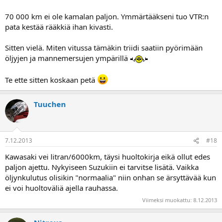
70 000 km ei ole kamalan paljon. Ymmärtääkseni tuo VTR:n
pata kestää rääkkiä ihan kivasti.
Sitten vielä. Miten vitussa tämäkin triidi saatiin pyörimään
öljyjen ja mannemersujen ympärillä
Te ette sitten koskaan petä
Tuuchen
7.12.2013
#18
Kawasaki vei litran/6000km, täysi huoltokirja eikä ollut edes
paljon ajettu. Nykyiseen Suzukiin ei tarvitse lisätä. Vaikka
öljynkulutus olisikin "normaalia" niin onhan se ärsyttävää kun
ei voi huoltoväliä ajella rauhassa.
Viimeksi muokattu:
8.12.2013