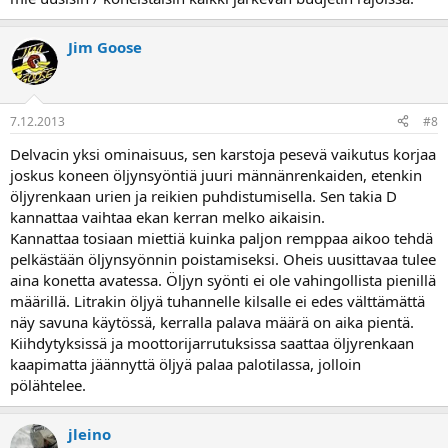
Jim Goose
7.12.2013
#8
Delvacin yksi ominaisuus, sen karstoja pesevä vaikutus korjaa
joskus koneen öljynsyöntiä juuri männänrenkaiden, etenkin
öljyrenkaan urien ja reikien puhdistumisella. Sen takia D
kannattaa vaihtaa ekan kerran melko aikaisin.
Kannattaa tosiaan miettiä kuinka paljon remppaa aikoo tehdä
pelkästään öljynsyönnin poistamiseksi. Oheis uusittavaa tulee
aina konetta avatessa. Öljyn syönti ei ole vahingollista pienillä
määrillä. Litrakin öljyä tuhannelle kilsalle ei edes välttämättä
näy savuna käytössä, kerralla palava määrä on aika pientä.
Kiihdytyksissä ja moottorijarrutuksissa saattaa öljyrenkaan
kaapimatta jäännyttä öljyä palaa palotilassa, jolloin
pölähtelee.
jleino