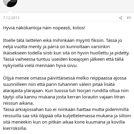
7.12.2013
#9
Hyviä näkökantoja näin nopeasti, kiitos!
Itselle tätä laittelen eikä mihinkään myynti fiksiin. Tässä jo
neljä vuotta menty ja pärrä on kunnoltaan varsinkin
ikäisekseen todella siisti kun sitä on hyvin huollettu ja pidetty.
Tässä vaiheessa tuntuu useiden koeajojen jälkeen että tällä
nykyisellä vielä mennään hyvä siivu.
Öljyä menee omassa päivittäisessä melko reippaassa ajossa
suunnilleen niin että parin tuhannen välein pitää lisätä
alarajasta ylärajaan. Kun tuossa tuli Norjan rundilla oltua niin
täytyi olla kannu mukana josta kerran lorautin vajaan litran
reissun aikana.
Tässä arkiajossahan tuo ei niinkään haittaa mutta pidemmillä
reissuilla saa sitä ölppää olla kuljettelemassa mukana ja silloin
sitä meneekin kun on pitkän aikaa kone kuumana ja kovilla
kierroksilla.