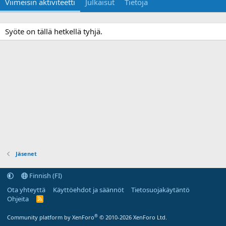
Viimeisin aktiviteetti
Julkaisut
Tietoja
Syöte on tällä hetkellä tyhjä.
Jäsenet
Finnish (FI)
Ota yhteyttä
Käyttöehdot ja säännöt
Tietosuojakäytäntö
Ohjeita
R
S
S
®
Community platform by XenForo
© 2010-2026 XenForo Ltd.