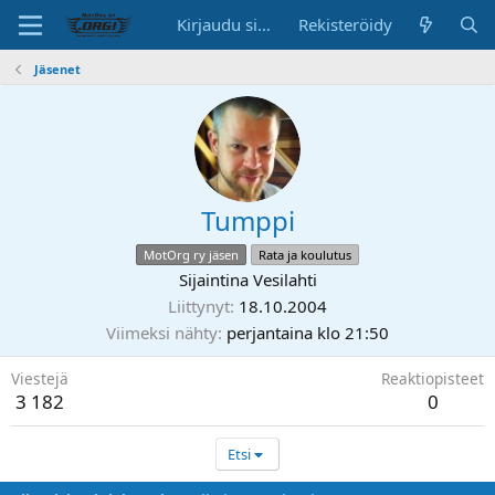
Kirjaudu sisään
Rekisteröidy
Jäsenet
Tumppi
MotOrg ry jäsen
Rata ja koulutus
Sijaintina
Vesilahti
Liittynyt
18.10.2004
Viimeksi nähty
perjantaina klo 21:50
Viestejä
Reaktiopisteet
3 182
0
Etsi