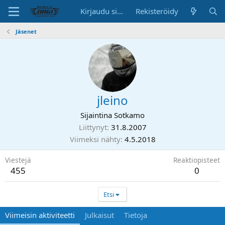
Kirjaudu sisään
Rekisteröidy
Jäsenet
jleino
Sijaintina
Sotkamo
Liittynyt
31.8.2007
Viimeksi nähty
4.5.2018
Viestejä
Reaktiopisteet
455
0
Etsi
Viimeisin aktiviteetti
Julkaisut
Tietoja