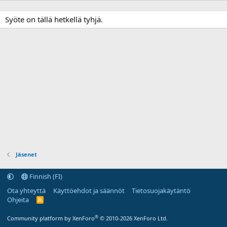
Syöte on tällä hetkellä tyhjä.
Jäsenet
Finnish (FI)
Ota yhteyttä
Käyttöehdot ja säännöt
Tietosuojakäytäntö
Ohjeita
R
S
S
®
Community platform by XenForo
© 2010-2026 XenForo Ltd.