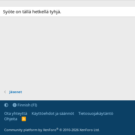
Syöte on tällä hetkellä tyhjä.
Jäsenet
Finnish (FI)
Ota yhteyttä
Käyttöehdot ja säännöt
Tietosuojakäytäntö
Ohjeita
R
S
S
®
Community platform by XenForo
© 2010-2026 XenForo Ltd.