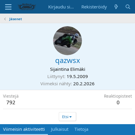
Kirjaudu sisään
Rekisteröidy
Jäsenet
qazwsx
Sijaintina
Elimäki
Liittynyt
19.5.2009
Viimeksi nähty
20.2.2026
Viestejä
Reaktiopisteet
792
0
Etsi
Viimeisin aktiviteetti
Julkaisut
Tietoja