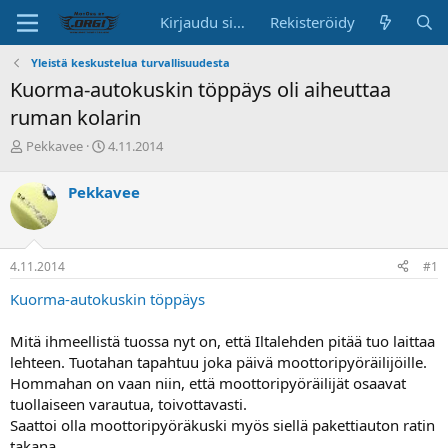
Kirjaudu sisään
Rekisteröidy
Yleistä keskustelua turvallisuudesta
Kuorma-autokuskin töppäys oli aiheuttaa
ruman kolarin
K
A
Pekkavee
4.11.2014
e
l
s
o
Pekkavee
k
i
u
t
s
u
t
s
4.11.2014
#1
e
p
l
ä
Kuorma-autokuskin töppäys
u
i
n
v
Mitä ihmeellistä tuossa nyt on, että Iltalehden pitää tuo laittaa
a
ä
lehteen. Tuotahan tapahtuu joka päivä moottoripyöräilijöille.
l
o
Hommahan on vaan niin, että moottoripyöräilijät osaavat
i
tuollaiseen varautua, toivottavasti.
t
Saattoi olla moottoripyöräkuski myös siellä pakettiauton ratin
t
takana.