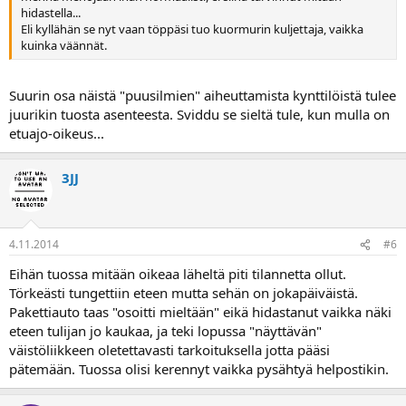
hidastella...
Eli kyllähän se nyt vaan töppäsi tuo kuormurin kuljettaja, vaikka
kuinka väännät.
Suurin osa näistä "puusilmien" aiheuttamista kynttilöistä tulee
juurikin tuosta asenteesta. Sviddu se sieltä tule, kun mulla on
etuajo-oikeus...
3JJ
4.11.2014
#6
Eihän tuossa mitään oikeaa läheltä piti tilannetta ollut.
Törkeästi tungettiin eteen mutta sehän on jokapäiväistä.
Pakettiauto taas "osoitti mieltään" eikä hidastanut vaikka näki
eteen tulijan jo kaukaa, ja teki lopussa "näyttävän"
väistöliikkeen oletettavasti tarkoituksella jotta pääsi
pätemään. Tuossa olisi kerennyt vaikka pysähtyä helpostikin.