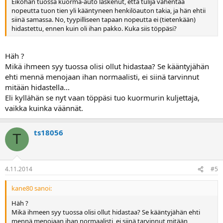
Eiköhän tuossa kuorma-auto laskenut, että tulija vähentää
nopeutta tuon tien yli kääntyneen henkilöauton takia, ja hän ehtii
siinä samassa. No, tyypilliseen tapaan nopeutta ei (tietenkään)
hidastettu, ennen kuin oli ihan pakko. Kuka siis töppäsi?
Häh ?
Mikä ihmeen syy tuossa olisi ollut hidastaa? Se kääntyjähän
ehti mennä menojaan ihan normaalisti, ei siinä tarvinnut
mitään hidastella...
Eli kyllähän se nyt vaan töppäsi tuo kuormurin kuljettaja,
vaikka kuinka väännät.
ts18056
T
4.11.2014
#5
kane80 sanoi:
Häh ?
Mikä ihmeen syy tuossa olisi ollut hidastaa? Se kääntyjähän ehti
mennä menojaan ihan normaalisti, ei siinä tarvinnut mitään