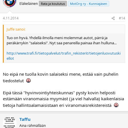
Eläkeläinen
Rata ja koulutus
MotOrg ry - Kunniajäsen
4.11.2014
#14
Juffe sanoi:
Tuo on hyvä. Yhdellä ilmolla meni molemmat autot, pärrä ja
peräkärrykin "salaiseksi". Nyt saa penareilla painaa ihan hulluna...
http://www.trafi.fi/tietopalvelut/trafin_rekisterit/tietojenluovutuski
ellot
No eipä ne tuolla kovin salaiseksi mene, estää vain puhelin
tiedostelut
Eipä tässä "hyvinvointiyhteiskunnas" pysty kovin helposti
estämään viranomaisia myymäst (ja viel halvalla) kaikenlaisia
tietoja hallintoalamaisistaan eri viranomaisrekistereistä
Taffu
Aina rähmällään