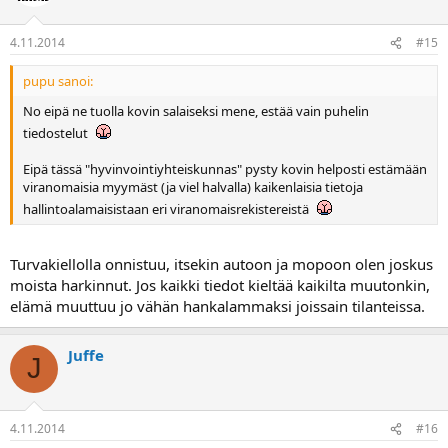
4.11.2014
#15
pupu sanoi:
No eipä ne tuolla kovin salaiseksi mene, estää vain puhelin
tiedostelut
Eipä tässä "hyvinvointiyhteiskunnas" pysty kovin helposti estämään
viranomaisia myymäst (ja viel halvalla) kaikenlaisia tietoja
hallintoalamaisistaan eri viranomaisrekistereistä
Turvakiellolla onnistuu, itsekin autoon ja mopoon olen joskus
moista harkinnut. Jos kaikki tiedot kieltää kaikilta muutonkin,
elämä muuttuu jo vähän hankalammaksi joissain tilanteissa.
Juffe
J
4.11.2014
#16