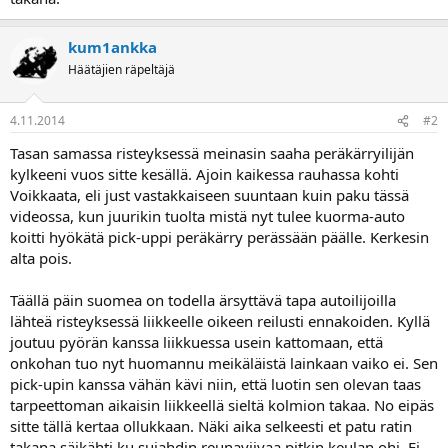
a
j
a
kum1ankka
Häätäjien räpeltäjä
4.11.2014
#2
Tasan samassa risteyksessä meinasin saaha peräkärryilijän
kylkeeni vuos sitte kesällä. Ajoin kaikessa rauhassa kohti
Voikkaata, eli just vastakkaiseen suuntaan kuin paku tässä
videossa, kun juurikin tuolta mistä nyt tulee kuorma-auto
koitti hyökätä pick-uppi peräkärry perässään päälle. Kerkesin
alta pois.
Täällä päin suomea on todella ärsyttävä tapa autoilijoilla
lähteä risteyksessä liikkeelle oikeen reilusti ennakoiden. Kyllä
joutuu pyörän kanssa liikkuessa usein kattomaan, että
onkohan tuo nyt huomannu meikäläistä lainkaan vaiko ei. Sen
pick-upin kanssa vähän kävi niin, että luotin sen olevan taas
tarpeettoman aikaisin liikkeellä sieltä kolmion takaa. No eipäs
sitte tällä kertaa ollukkaan. Näki aika selkeesti et patu ratin
takana säikähti ku sujahdin reunaviivaa pitkin keulan ohi. Ei