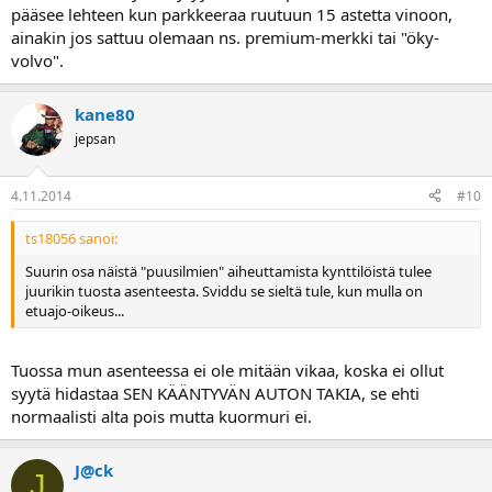
pääsee lehteen kun parkkeeraa ruutuun 15 astetta vinoon,
ainakin jos sattuu olemaan ns. premium-merkki tai "öky-
volvo".
kane80
jepsan
4.11.2014
#10
ts18056 sanoi:
Suurin osa näistä "puusilmien" aiheuttamista kynttilöistä tulee
juurikin tuosta asenteesta. Sviddu se sieltä tule, kun mulla on
etuajo-oikeus...
Tuossa mun asenteessa ei ole mitään vikaa, koska ei ollut
syytä hidastaa SEN KÄÄNTYVÄN AUTON TAKIA, se ehti
normaalisti alta pois mutta kuormuri ei.
J@ck
J