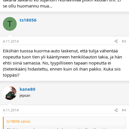
se ollu huomannu mua...
ts18056
T
4.11.2014
#3
Eiköhän tuossa kuorma-auto laskenut, että tulija vähentää
nopeutta tuon tien yli kääntyneen henkilöauton takia, ja hän
ehtii siinä samassa. No, tyypilliseen tapaan nopeutta ei
(tietenkään) hidastettu, ennen kuin oli ihan pakko. Kuka siis
töppäsi?
kane80
jepsan
4.11.2014
#4
ts18056 sanoi: