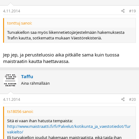
4.11.2014
#19
tonttuj sanoi:
Turvakiellon saa myös liikennetietojärjestelmään hakemuksesta
Trafin kautta, sotkematta mukaan Väestörekisteriä.
Jep jep, ja perusteluosio aika pitkälle sama kuin tuossa
maistraatin kautta haettavassa.
Taffu
Aina rähmällään
4.11.2014
#20
ts18056 sanoi:
Sitä ei vaan ihan hatusta tempaista:
http://www.maistraatti.fi/fi/Palvelut/kotikunta_ja_vaestotiedot/Tur
vakielto/
Eli turvakiellon joudut hakemaan maistraatista, eikä taida ihan