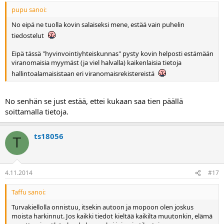
pupu sanoi:
No eipä ne tuolla kovin salaiseksi mene, estää vain puhelin
tiedostelut
Eipä tässä "hyvinvointiyhteiskunnas" pysty kovin helposti estämään
viranomaisia myymäst (ja viel halvalla) kaikenlaisia tietoja
hallintoalamaisistaan eri viranomaisrekistereistä
No senhän se just estää, ettei kukaan saa tien päällä
soittamalla tietoja.
ts18056
T
4.11.2014
#17
Taffu sanoi:
Turvakiellolla onnistuu, itsekin autoon ja mopoon olen joskus
moista harkinnut. Jos kaikki tiedot kieltää kaikilta muutonkin, elämä