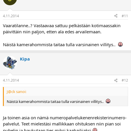
4.11.2014
#11
Vaaratilanne..? Vastaavaa sattuu pelkästään kotimaassakin
päivittäin niin paljon, etten ala edes arvailemaan.
Näistä kamerahommista taitaa tulla varsinainen villitys..
Kipa
4.11.2014
#12
J@ck sanoi:
Näistä kamerahommista taitaa tulla varsinainen villitys..
Ja toinen asia on nämä numeropalvelukenenrekisterinumero-
palvelut. Teet mielestäsi mallikkaan ohituksen niin pian soi
puhelin ja haukutaan ties miksi kaahailijaksi