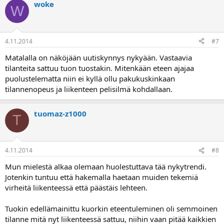
woke
W
4.11.2014
#7
Matalalla on näköjään uutiskynnys nykyään. Vastaavia
tilanteita sattuu tuon tuostakin. Mitenkään eteen ajajaa
puolustelematta niin ei kyllä ollu pakukuskinkaan
tilannenopeus ja liikenteen pelisilmä kohdallaan.
tuomaz-z1000
T
4.11.2014
#8
Mun mielestä alkaa olemaan huolestuttava tää nykytrendi.
Jotenkin tuntuu että hakemalla haetaan muiden tekemiä
virheitä liikenteessä että päästäis lehteen.
Tuokin edellämainittu kuorkin eteentuleminen oli semmoinen
tilanne mitä nyt liikenteessä sattuu, niihin vaan pitää kaikkien