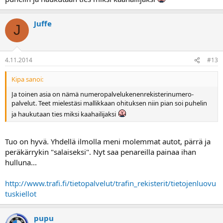
Juffe
J
4.11.2014
#13
Kipa sanoi:
Ja toinen asia on nämä numeropalvelukenenrekisterinumero-
palvelut. Teet mielestäsi mallikkaan ohituksen niin pian soi puhelin
ja haukutaan ties miksi kaahailijaksi
Tuo on hyvä. Yhdellä ilmolla meni molemmat autot, pärrä ja
peräkärrykin "salaiseksi". Nyt saa penareilla painaa ihan
hulluna...
http://www.trafi.fi/tietopalvelut/trafin_rekisterit/tietojenluovu
tuskiellot
pupu