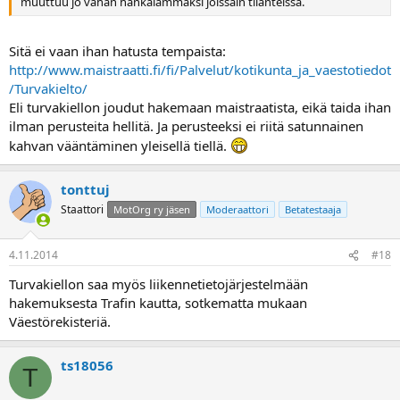
muuttuu jo vähän hankalammaksi joissain tilanteissa.
Sitä ei vaan ihan hatusta tempaista:
http://www.maistraatti.fi/fi/Palvelut/kotikunta_ja_vaestotiedot
/Turvakielto/
Eli turvakiellon joudut hakemaan maistraatista, eikä taida ihan
ilman perusteita hellitä. Ja perusteeksi ei riitä satunnainen
kahvan vääntäminen yleisellä tiellä.
tonttuj
Staattori
MotOrg ry jäsen
Moderaattori
Betatestaaja
4.11.2014
#18
Turvakiellon saa myös liikennetietojärjestelmään
hakemuksesta Trafin kautta, sotkematta mukaan
Väestörekisteriä.
ts18056
T