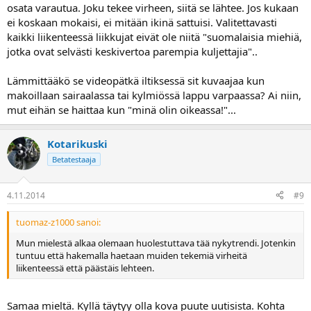
osata varautua. Joku tekee virheen, siitä se lähtee. Jos kukaan
ei koskaan mokaisi, ei mitään ikinä sattuisi. Valitettavasti
kaikki liikenteessä liikkujat eivät ole niitä "suomalaisia miehiä,
jotka ovat selvästi keskivertoa parempia kuljettajia"..
Lämmittääkö se videopätkä iltiksessä sit kuvaajaa kun
makoillaan sairaalassa tai kylmiössä lappu varpaassa? Ai niin,
mut eihän se haittaa kun "minä olin oikeassa!"...
Kotarikuski
Betatestaaja
4.11.2014
#9
tuomaz-z1000 sanoi:
Mun mielestä alkaa olemaan huolestuttava tää nykytrendi. Jotenkin
tuntuu että hakemalla haetaan muiden tekemiä virheitä
liikenteessä että päästäis lehteen.
Samaa mieltä. Kyllä täytyy olla kova puute uutisista. Kohta