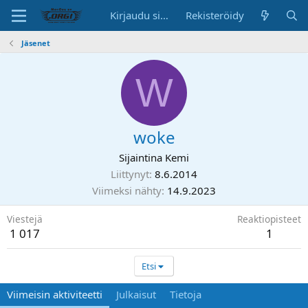
Kirjaudu sisään
Rekisteröidy
Jäsenet
W
woke
Sijaintina
Kemi
Liittynyt
8.6.2014
Viimeksi nähty
14.9.2023
Viestejä
Reaktiopisteet
1 017
1
Etsi
Viimeisin aktiviteetti
Julkaisut
Tietoja