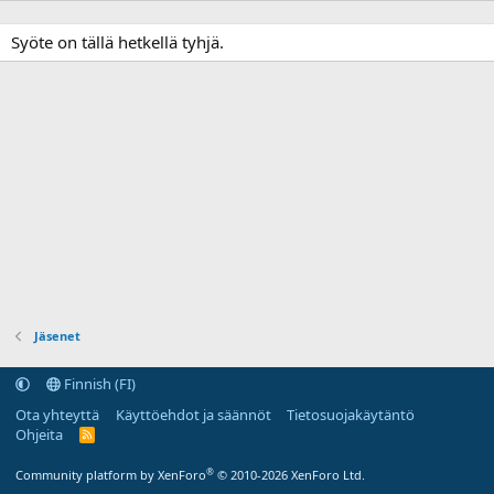
Syöte on tällä hetkellä tyhjä.
Jäsenet
Finnish (FI)
Ota yhteyttä
Käyttöehdot ja säännöt
Tietosuojakäytäntö
Ohjeita
R
S
S
®
Community platform by XenForo
© 2010-2026 XenForo Ltd.