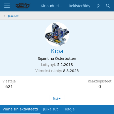
Kirjaudu sisään
Rekisteröidy
Jäsenet
Kipa
Sijaintina
Österbotten
Liittynyt
5.2.2013
Viimeksi nähty
8.8.2025
Viestejä
Reaktiopisteet
621
0
Etsi
Viimeisin aktiviteetti
Julkaisut
Tietoja