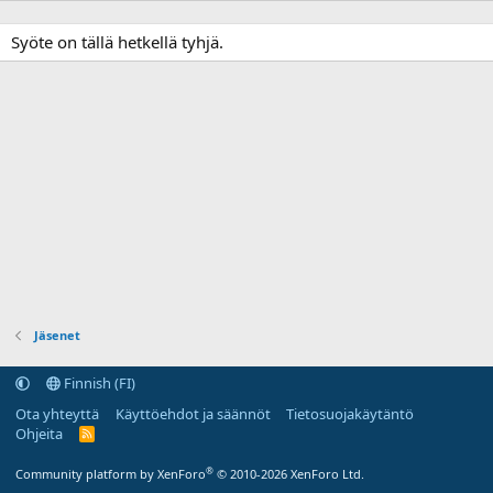
Syöte on tällä hetkellä tyhjä.
Jäsenet
Finnish (FI)
Ota yhteyttä
Käyttöehdot ja säännöt
Tietosuojakäytäntö
Ohjeita
R
S
S
®
Community platform by XenForo
© 2010-2026 XenForo Ltd.