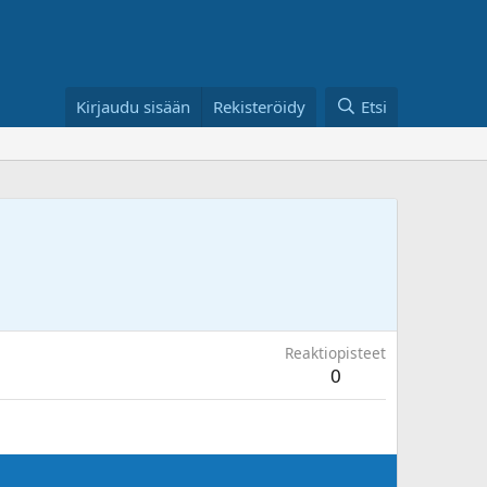
Kirjaudu sisään
Rekisteröidy
Etsi
Reaktiopisteet
0