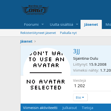
Foorumi
Uutta sisältöä
Jäsenet
Mo
Rekisteröityneet jäsenet
Paikalla nyt
Jäsenet
3JJ
Sijaintina
Oulu
Liittynyt
15.9.2008
Viimeksi nähty
1.7.2
Viestejä
1 202
Etsi
Viimeisin aktiviteetti
Julkaisut
Tietoja