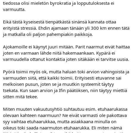
tiedossa olisi mieletön byrokratia ja lopputuloksesta ei
varmuutta.
Eikä tästä kyseisestä tienpätkästä sinänsä kannata ottaa
erityistä stressiä. Ehdin ajamaan tänään yli 300 km ennen tätä
ja matkalla oli paljon pahempiakin paikkoja.
Ajokamoille ei käynyt juuri mitään. Parit naarmut eivät haittaa
joten en varmaan lähde niitä hakemaankaan. Kypärä ei
varmuudella ottanut kontaktia joten sitäkään ei tarvitse uusia.
Pyörä toimii myös ok, mutta haluan toki arvion vahingoista ja
varmuuden siitä, että kaikki toimii. Erityisesti etuvanne sai
melkoisen pusun, joten se ja muutkin systeemit täytyy
tsekata. Kun saan arvion ja Ifin päätöksen, niin täytyy miettiä
sitten mitä tekee.
Miten muuten vakuutusyhtiö suhtautuu esim. etuhaarukassa
olevaan kahteen naarmuun? Ne eivät varmasti ole pakottava
syy vaihtaa etuhaarukkaa, mutta asiakkaana minulla on
oikeus toki saada naarmuton etuhaarukka. Eli miten nämä