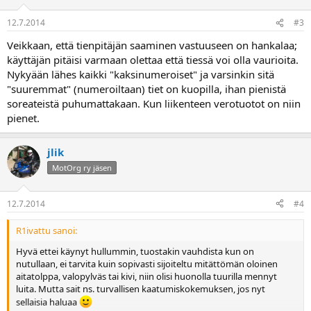
12.7.2014
#3
Veikkaan, että tienpitäjän saaminen vastuuseen on hankalaa;
käyttäjän pitäisi varmaan olettaa että tiessä voi olla vaurioita.
Nykyään lähes kaikki "kaksinumeroiset" ja varsinkin sitä
"suuremmat" (numeroiltaan) tiet on kuopilla, ihan pienistä
soreateistä puhumattakaan. Kun liikenteen verotuotot on niin
pienet.
jlik
MotOrg ry jäsen
12.7.2014
#4
R1ivattu sanoi:
Hyvä ettei käynyt hullummin, tuostakin vauhdista kun on
nutullaan, ei tarvita kuin sopivasti sijoiteltu mitättömän oloinen
aitatolppa, valopylväs tai kivi, niin olisi huonolla tuurilla mennyt
luita. Mutta sait ns. turvallisen kaatumiskokemuksen, jos nyt
sellaisia haluaa