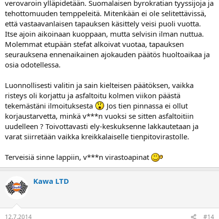
verovaroin ylläpidetään. Suomalaisen byrokratian tyyssijoja ja
tehottomuuden temppeleitä. Mitenkään ei ole selitettävissä,
että vastaavanlaisen tapauksen käsittely veisi puoli vuotta.
Itse ajoin aikoinaan kuoppaan, mutta selvisin ilman nuttua.
Molemmat etupään stefat alkoivat vuotaa, tapauksen
seurauksena ennenaikainen ajokauden päätös huoltoaikaa ja
osia odotellessa.
Luonnollisesti valitin ja sain kielteisen päätöksen, vaikka
risteys oli korjattu ja asfaltoitu kolmen viikon päästä
tekemästäni ilmoituksesta
Jos tien pinnassa ei ollut
korjaustarvetta, minkä v***n vuoksi se sitten asfaltoitiin
uudelleen ? Toivottavasti ely-keskuksenne lakkautetaan ja
varat siirretään vaikka kreikkalaiselle tienpitovirastolle.
Terveisiä sinne lappiin, v***n virastoapinat
Kawa LTD
12.7.2014
#14