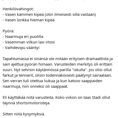
a
Henkilövahingot:
- Vasen kämmen kipeä (otin ilmeisesti sillä vastaan)
- Vasen lonkka hieman kipeä
Pyörä:
- Naarmuja eri puolilla
- Vasemman vilkun lasi irtosi
- Vaihdevipu vääntyi
Tapahtumassa ei sinänsä ole mitään erityisen dramaattista ja
sain ajettua pyörän himaan. Varusteiden merkitys oli erittäin
suuri. Nyt selvisin käytännössä parilla "iskulla". Jos olisi ollut
farkut ja tennarit, olisin todennäköisesti päätynyt sairaalaan.
Sen verran tuli otettua liukua ja kun katsoo saappaiden
naarmuja, niin onneksi oli saappaat.
Eli käyttäkää niitä varusteita. Koko viikon on taas Stadi ollut
täynnä shortsimotoristeja.
Sitten niitä kysymyksiä.