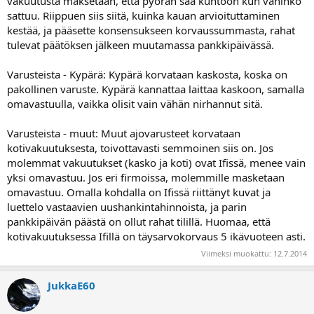
vakuutusta maksetaan, että pyörän saa kuntoon kun vahinko
sattuu. Riippuen siis siitä, kuinka kauan arvioituttaminen
kestää, ja pääsette konsensukseen korvaussummasta, rahat
tulevat päätöksen jälkeen muutamassa pankkipäivässä.
Varusteista - Kypärä: Kypärä korvataan kaskosta, koska on
pakollinen varuste. Kypärä kannattaa laittaa kaskoon, samalla
omavastuulla, vaikka olisit vain vähän nirhannut sitä.
Varusteista - muut: Muut ajovarusteet korvataan
kotivakuutuksesta, toivottavasti semmoinen siis on. Jos
molemmat vakuutukset (kasko ja koti) ovat Ifissä, menee vain
yksi omavastuu. Jos eri firmoissa, molemmille masketaan
omavastuu. Omalla kohdalla on Ifissä riittänyt kuvat ja
luettelo vastaavien uushankintahinnoista, ja parin
pankkipäivän päästä on ollut rahat tilillä. Huomaa, että
kotivakuutuksessa Ifillä on täysarvokorvaus 5 ikävuoteen asti.
Viimeksi muokattu:
12.7.2014
JukkaE60