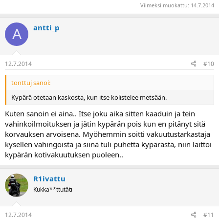
Viimeksi muokattu:
14.7.2014
antti_p
A
12.7.2014
#10
tonttuj sanoi:
Kypärä otetaan kaskosta, kun itse kolistelee metsään.
Kuten sanoin ei aina.. Itse joku aika sitten kaaduin ja tein
vahinkoilmoituksen ja jätin kypärän pois kun en pitänyt sitä
korvauksen arvoisena. Myöhemmin soitti vakuutustarkastaja
kysellen vahingoista ja siinä tuli puhetta kypärästä, niin laittoi
kypärän kotivakuutuksen puoleen..
R1ivattu
Kukka**ttutäti
12.7.2014
#11