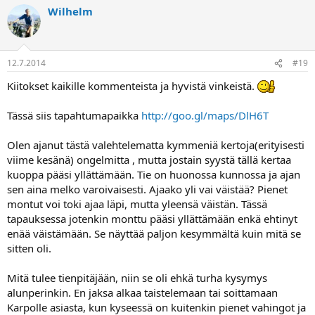
Wilhelm
12.7.2014
#19
Kiitokset kaikille kommenteista ja hyvistä vinkeistä.
Tässä siis tapahtumapaikka
http://goo.gl/maps/DlH6T
Olen ajanut tästä valehtelematta kymmeniä kertoja(erityisesti
viime kesänä) ongelmitta , mutta jostain syystä tällä kertaa
kuoppa pääsi yllättämään. Tie on huonossa kunnossa ja ajan
sen aina melko varoivaisesti. Ajaako yli vai väistää? Pienet
montut voi toki ajaa läpi, mutta yleensä väistän. Tässä
tapauksessa jotenkin monttu pääsi yllättämään enkä ehtinyt
enää väistämään. Se näyttää paljon kesymmältä kuin mitä se
sitten oli.
Mitä tulee tienpitäjään, niin se oli ehkä turha kysymys
alunperinkin. En jaksa alkaa taistelemaan tai soittamaan
Karpolle asiasta, kun kyseessä on kuitenkin pienet vahingot ja