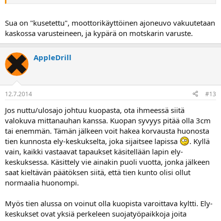
Sua on "kusetettu", moottorikäyttöinen ajoneuvo vakuutetaan
kaskossa varusteineen, ja kypärä on motskarin varuste.
AppleDrill
12.7.2014
#13
Jos nuttu/ulosajo johtuu kuopasta, ota ihmeessä siitä
valokuva mittanauhan kanssa. Kuopan syvyys pitää olla 3cm
tai enemmän. Tämän jälkeen voit hakea korvausta huonosta
tien kunnosta ely-keskukselta, joka sijaitsee lapissa
. Kyllä
vain, kaikki vastaavat tapaukset käsitellään lapin ely-
keskuksessa. Käsittely vie ainakin puoli vuotta, jonka jälkeen
saat kieltävän päätöksen siitä, että tien kunto olisi ollut
normaalia huonompi.
Myös tien alussa on voinut olla kuopista varoittava kyltti. Ely-
keskukset ovat yksiä perkeleen suojatyöpaikkoja joita