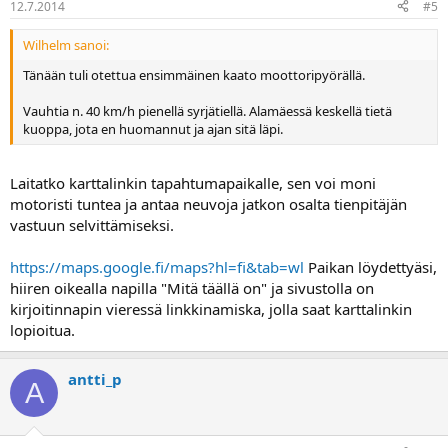
12.7.2014
#5
Varusteista - muut: Muut ajovarusteet korvataan
kotivakuutuksesta, toivottavasti semmoinen siis on. Jos molemmat
vakuutukset (kasko ja koti) ovat Ifissä, menee vain yksi omavastuu.
Wilhelm sanoi:
Jos eri firmoissa, molemmille masketaan omavastuu. Omalla
Tänään tuli otettua ensimmäinen kaato moottoripyörällä.
kohdalla on Ifissä riittänyt kuvat ja luettelo vastaavien
uushankintahinnoista, ja parin pankkipäivän päästä on ollut rahat
Vauhtia n. 40 km/h pienellä syrjätiellä. Alamäessä keskellä tietä
tilillä. Huomaa, että kotivakuutuksessa Ifillä on täysarvokorvaus 5
kuoppa, jota en huomannut ja ajan sitä läpi.
ikävuoteen asti.
Laitatko karttalinkin tapahtumapaikalle, sen voi moni
motoristi tuntea ja antaa neuvoja jatkon osalta tienpitäjän
vastuun selvittämiseksi.
https://maps.google.fi/maps?hl=fi&tab=wl
Paikan löydettyäsi,
hiiren oikealla napilla "Mitä täällä on" ja sivustolla on
kirjoitinnapin vieressä linkkinamiska, jolla saat karttalinkin
lopioitua.
antti_p
A