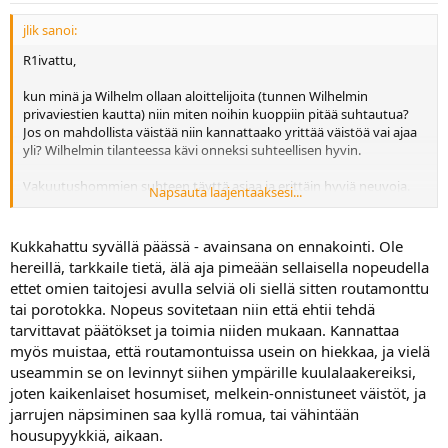
jlik sanoi:
R1ivattu,
kun minä ja Wilhelm ollaan aloittelijoita (tunnen Wilhelmin
privaviestien kautta) niin miten noihin kuoppiin pitää suhtautua?
Jos on mahdollista väistää niin kannattaako yrittää väistöä vai ajaa
yli? Wilhelmin tilanteessa kävi onneksi suhteellisen hyvin.
Vakuutushommien suhteen täyttä asiaa ja erittäin hyviä neuvoja.
Napsauta laajentaaksesi...
Tien ylläpitäjää voi olla kai vaikeaa saada vastuuseen. Prkele että
panisivat noita auto ym. tieveroja tieverkoston korjaamiseen.
Kukkahattu syvällä päässä - avainsana on ennakointi. Ole
hereillä, tarkkaile tietä, älä aja pimeään sellaisella nopeudella
ettet omien taitojesi avulla selviä oli siellä sitten routamonttu
tai porotokka. Nopeus sovitetaan niin että ehtii tehdä
tarvittavat päätökset ja toimia niiden mukaan. Kannattaa
myös muistaa, että routamontuissa usein on hiekkaa, ja vielä
useammin se on levinnyt siihen ympärille kuulalaakereiksi,
joten kaikenlaiset hosumiset, melkein-onnistuneet väistöt, ja
jarrujen näpsiminen saa kyllä romua, tai vähintään
housupyykkiä, aikaan.