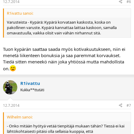
12.7.2014
#6
R1ivattu sanoi:
Varusteista - Kypärä: Kypärä korvataan kaskosta, koska on
pakollinen varuste. Kypärä kannattaa laittaa kaskoon, samalla
omavastuulla, vaikka olisit vain vähän nirhannut sitä.
Tuon kypärän saattaa saada myös kotivakuutukseen, niin ei
menetä liikenteen bonuksia ja saa paremmat korvaukset.
Tiedä sitten meneekö näin joka yhtiössä mutta mahdollista
on.
R1ivattu
Kukka**ttutäti
12.7.2014
#7
Wilhelm sanoi:
- Onko mitään hyötyä vetää tienpitäjä mukaan tähän? Tiessä ei kai
lähtökohtaisesti pitäisi olla sellaisia kuoppia, että