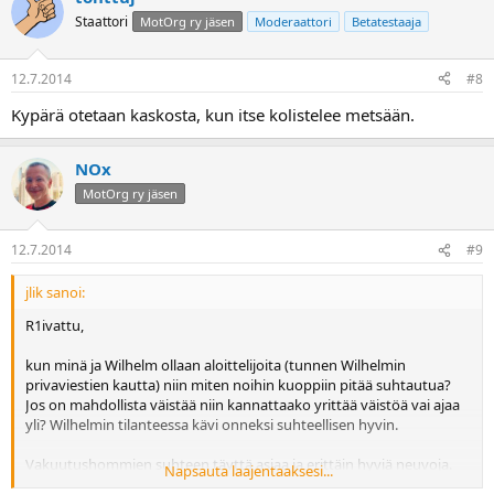
Staattori
MotOrg ry jäsen
Moderaattori
Betatestaaja
12.7.2014
#8
Kypärä otetaan kaskosta, kun itse kolistelee metsään.
NOx
MotOrg ry jäsen
12.7.2014
#9
jlik sanoi:
R1ivattu,
kun minä ja Wilhelm ollaan aloittelijoita (tunnen Wilhelmin
privaviestien kautta) niin miten noihin kuoppiin pitää suhtautua?
Jos on mahdollista väistää niin kannattaako yrittää väistöä vai ajaa
yli? Wilhelmin tilanteessa kävi onneksi suhteellisen hyvin.
Vakuutushommien suhteen täyttä asiaa ja erittäin hyviä neuvoja.
Napsauta laajentaaksesi...
Tien ylläpitäjää voi olla kai vaikeaa saada vastuuseen. Prkele että