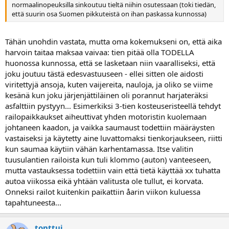
normaalinopeuksilla sinkoutuu tieltä niihin osutessaan (toki tiedän,
että suurin osa Suomen pikkuteistä on ihan paskassa kunnossa)
Tähän unohdin vastata, mutta oma kokemukseni on, että aika
harvoin taitaa maksaa vaivaa: tien pitää olla TODELLA
huonossa kunnossa, että se lasketaan niin vaaralliseksi, että
joku joutuu tästä edesvastuuseen - ellei sitten ole aidosti
viritettyjä ansoja, kuten vaijereita, nauloja, ja oliko se viime
kesänä kun joku järjenjättiläinen oli porannut harjateräksi
asfalttiin pystyyn... Esimerkiksi 3-tien kosteuseristeellä tehdyt
railopaikkaukset aiheuttivat yhden motoristin kuolemaan
johtaneen kaadon, ja vaikka saumaust todettiin määräysten
vastaiseksi ja käytetty aine luvattomaksi tienkorjaukseen, riitti
kun saumaa käytiin vähän karhentamassa. Itse valitin
tuusulantien railoista kun tuli klommo (auton) vanteeseen,
mutta vastauksessa todettiin vain että tietä käyttää xx tuhatta
autoa viikossa eikä yhtään valitusta ole tullut, ei korvata.
Onneksi railot kuitenkin paikattiin åarin viikon kuluessa
tapahtuneesta...
tonttuj