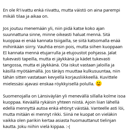
panisivat noita auto ym. tieveroja tieverkoston korjaamiseen.
En ole R1ivattu enkä riivattu, mutta väistö on aina parempi
mikäli tilaa ja aikaa on.
Jos joutuu menemään yli, niin pidä katse koko ajan
suunnattuna sinne, minne oikeasti haluat mennä. Sitä
kuoppaa ei enää kannata tsiigailla, se siitä katsomalla enää
mihinkään siirry. Vauhtia ensin pois, mutta siihen kuoppaan
EI kannata mennä etujarrulla ja etujoustot pohjassa. Jalat
tukevasti tapeilla, mutta ei jäykkänä ja kädet tukevasti
tangossa, mutta ei jäykkänä. Ota iskut vastaan jaloilla ja
käsillä myötäämällä. Jos täräys muuttaa kulkusuuntaa, niin
tähän sitten vastataan kevyellä korjausliikkeellä. Kuvittele
mielessäsi ajavasi enskaa röykkyisellä polulla.
Suomenojalla on Länsiväylän yli menevällä sillalla kolme isoa
kuoppaa. Keväällä rykäisin yhteen niistä. Ajoin liian lähellä
edellä mennyttä autoa enkä ehtinyt väistää. Vanteelle asti löi,
mutta mitään ei mennyt rikki. Siinä ne kuopat on vieläkin
vaikka olen parikin kertaa asiasta huomauttanut tielinjan
kautta. Joku niihin vielä kippaa. :-(