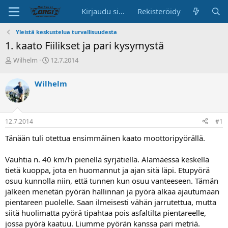
Kirjaudu sisään
Rekisteröidy
Yleistä keskustelua turvallisuudesta
1. kaato Fiilikset ja pari kysymystä
K
A
Wilhelm
12.7.2014
e
l
s
o
Wilhelm
k
i
u
t
s
u
t
s
12.7.2014
#1
e
p
l
ä
Tänään tuli otettua ensimmäinen kaato moottoripyörällä.
u
i
n
v
Vauhtia n. 40 km/h pienellä syrjätiellä. Alamäessä keskellä
a
ä
tietä kuoppa, jota en huomannut ja ajan sitä läpi. Etupyörä
l
o
osuu kunnolla niin, että tunnen kun osuu vanteeseen. Tämän
i
jälkeen menetän pyörän hallinnan ja pyörä alkaa ajautumaan
t
pientareen puolelle. Saan ilmeisesti vähän jarrutettua, mutta
t
siitä huolimatta pyörä tipahtaa pois asfaltilta pientareelle,
a
jossa pyörä kaatuu. Liumme pyörän kanssa pari metriä.
j