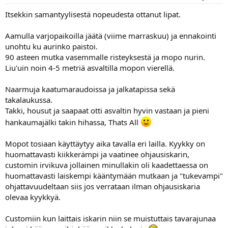
Itsekkin samantyylisestä nopeudesta ottanut lipat.
Aamulla varjopaikoilla jäätä (viime marraskuu) ja ennakointi
unohtu ku aurinko paistoi.
90 asteen mutka vasemmalle risteyksestä ja mopo nurin.
Liu'uin noin 4-5 metriä asvaltilla mopon vierellä.
Naarmuja kaatumaraudoissa ja jalkatapissa sekä
takalaukussa.
Takki, housut ja saapaat otti asvaltin hyvin vastaan ja pieni
hankaumajälki takin hihassa, Thats All
Mopot tosiaan käyttäytyy aika tavalla eri lailla. Kyykky on
huomattavasti kiikkerämpi ja vaatinee ohjausiskarin,
customin irvikuva jollainen minullakin oli kaadettaessa on
huomattavasti laiskempi kääntymään mutkaan ja "tukevampi"
ohjattavuudeltaan siis jos verrataan ilman ohjausiskaria
olevaa kyykkyä.
Customiin kun laittais iskarin niin se muistuttais tavarajunaa