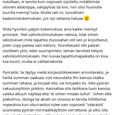
nutullaan, ei tarvita kuin sopivasti sijoiteltu mitättömän
oloinen aitatolppa, valopylväs tai kivi, niin olisi huonolla
tuurilla mennyt luita. Mutta sait ns. turvallisen
kaatumiskokemuksen, jos nyt sellaisia haluaa
Ifistä hyvinkin paljon kokemuksia, aina kaikki mennyt
priimasti. Teet vahinkoilmoituksen netissä, liität siihen
selostuksen mitä tapahtui (tuossahan olit sen jo kirjoittanut,
joten copy-pastea vain kehiin). Toivottavasti otit paikan
osoitteen ylös, edes suurnpiirtein, tämän tarvitset tietysti
vahinkoilmoitukseen. Pari kuvaa tapahtumapaikalta on kiva
lisa-touch, mutta ei välttämätöntä.
Pyörästä: Se täytyy viedä korjausliikkeeseen arvioitavaksi, ja
heiltä summan saatuasi voit neuvotella Ifin kanssa otatko
summan rahana, ja korjaat itse, vai korjaako ko. liike pyörän
vakuutusyhtiön piikkiin. Kannattaa olla tarkkana tuon kanssa
vaikka alkuun näyttää että "ei siihen mitään tullut". Siihen että
yläkolmio, stonga tai akseli on vinossa ei tarvita hillittömiä
nopeuksia kun isku/rasitus tulee vain sopivasti "väärästä"
suunnasta pyörän normaalikäyttöön verrattuna. Ja siksi sitä