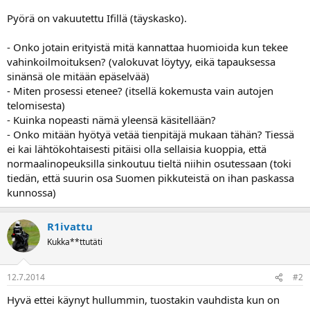
Pyörä on vakuutettu Ifillä (täyskasko).
- Onko jotain erityistä mitä kannattaa huomioida kun tekee
vahinkoilmoituksen? (valokuvat löytyy, eikä tapauksessa
sinänsä ole mitään epäselvää)
- Miten prosessi etenee? (itsellä kokemusta vain autojen
telomisesta)
- Kuinka nopeasti nämä yleensä käsitellään?
- Onko mitään hyötyä vetää tienpitäjä mukaan tähän? Tiessä
ei kai lähtökohtaisesti pitäisi olla sellaisia kuoppia, että
normaalinopeuksilla sinkoutuu tieltä niihin osutessaan (toki
tiedän, että suurin osa Suomen pikkuteistä on ihan paskassa
kunnossa)
R1ivattu
Kukka**ttutäti
12.7.2014
#2
Hyvä ettei käynyt hullummin, tuostakin vauhdista kun on