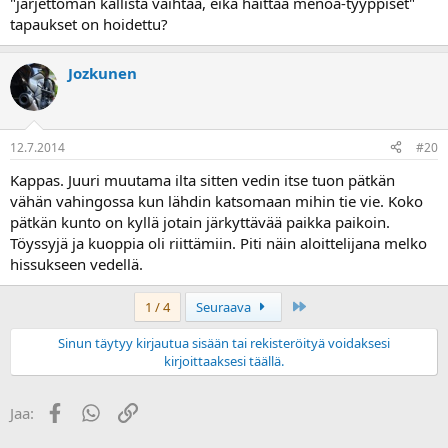
"järjettömän kallista vaihtaa, eikä haittaa menoa-tyyppiset"
tapaukset on hoidettu?
Jozkunen
12.7.2014
#20
Kappas. Juuri muutama ilta sitten vedin itse tuon pätkän
vähän vahingossa kun lähdin katsomaan mihin tie vie. Koko
pätkän kunto on kyllä jotain järkyttävää paikka paikoin.
Töyssyjä ja kuoppia oli riittämiin. Piti näin aloittelijana melko
hissukseen vedellä.
Last
1 / 4
Seuraava
Sinun täytyy kirjautua sisään tai rekisteröityä voidaksesi
kirjoittaaksesi täällä.
Facebook
WhatsApp
Linkki
Jaa: