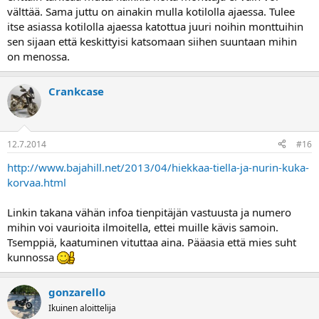
välttää. Sama juttu on ainakin mulla kotilolla ajaessa. Tulee
voblauksen, joten niillä sitten sen mukaan. Yleispätevää ohjetta ei
voi antaa, koska eri pyörät käyttäytyy todella eri tavalla.
itse asiassa kotilolla ajaessa katottua juuri noihin monttuihin
sen sijaan että keskittyisi katsomaan siihen suuntaan mihin
on menossa.
Crankcase
12.7.2014
#16
http://www.bajahill.net/2013/04/hiekkaa-tiella-ja-nurin-kuka-
korvaa.html
Linkin takana vähän infoa tienpitäjän vastuusta ja numero
mihin voi vaurioita ilmoitella, ettei muille kävis samoin.
Tsemppiä, kaatuminen vituttaa aina. Pääasia että mies suht
kunnossa
gonzarello
Ikuinen aloittelija