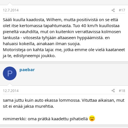
12.7.2014
#17
Sääli kuulla kaadosta, Wilhem, mutta positiivistä on se että
olet itse kertomassa tapahtumasta. Tuo 40 km/h kuullostaa
pieneltä vauhdilta, mut on kuitenkin verrattavissa kolmosen
lankusta - vitosesta tyhjään altaaseen hyppäämistä. en
haluaisi kokeilla, ainakaan ilman suojia.
Motoristeja on kahta lajia: me, jotka emme ole vielä kaataneet
ja te, edistyneempi joukko.
paebar
P
12.7.2014
#18
sama juttu kuin auto ekassa lommossa. Vituttaa aikaisan, mut
sit ei enää jaksa murehtia.
nimimerkki: oma prätkä kaadettu pihatiellä