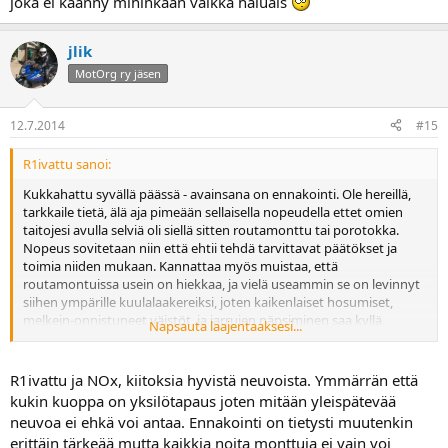
joka ei käänny mihinkään vaikka haluais
jlik
MotOrg ry jäsen
12.7.2014
#15
R1ivattu sanoi:
Kukkahattu syvällä päässä - avainsana on ennakointi. Ole hereillä,
tarkkaile tietä, älä aja pimeään sellaisella nopeudella ettet omien
taitojesi avulla selviä oli siellä sitten routamonttu tai porotokka.
Nopeus sovitetaan niin että ehtii tehdä tarvittavat päätökset ja
toimia niiden mukaan. Kannattaa myös muistaa, että
routamontuissa usein on hiekkaa, ja vielä useammin se on levinnyt
siihen ympärille kuulalaakereiksi, joten kaikenlaiset hosumiset,
melkein-onnistuneet väistöt, ja jarrujen näpsiminen saa kyllä
Napsauta laajentaaksesi...
romua, tai vähintään housupyykkiä, aikaan.
Ilman kukkahattua: JOS kyseessä ei ole mikään hevosenmentävä
R1ivattu ja NOx, kiitoksia hyvistä neuvoista. Ymmärrän että
kaivo, ja JOS on ohjausiskari, aja yli vain. Ei niihin automaattisesti
kukin kuoppa on yksilötapaus joten mitään yleispätevää
aina kaadu. Hento ote stongasta, kyllä se pyörä täräyksen jälkeen
neuvoa ei ehkä voi antaa. Ennakointi on tietysti muutenkin
oikenee, kunhan et itse häiritse pyörääsi etujarruilla ja hartialukoilla.
erittäin tärkeää mutta kaikkia noita monttuja ei vain voi
Ilman ohjausiskaria monttu voi saada aikaan zumbatunnin veroisen