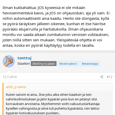
Ilman kukkahattua: JOS kyseessä ei ole mikään
hevosenmentävä kaivo, ja JOS on ohjausiskari, aja yli vain. Ei
niihin automaattisesti aina kaadu. Hento ote stongasta, kyllä
se pyörä täräyksen jälkeen oikenee, kunhan et itse häiritse
pyörääsi etujarruilla ja hartialukoilla. Ilman ohjausiskaria
monttu voi saada aikaan zumbatunnin veroisen voblauksen,
joten niillä sitten sen mukaan. Yleispätevää ohjetta ei voi
antaa, koska eri pyörät käyttäytyy todella eri tavalla.
tonttuj
Staattori
MotOrg ry jäsen
Moderaattori
Betatestaaja
12.7.2014
#12
antti_p sanoi:
Kuten sanoin ei aina.. Itse joku aika sitten kaaduin ja tein
vahinkoilmoituksen ja jätin kypärän pois kun en pitänyt sitä
korvauksen arvoisena. Myöhemmin soitti vakuutustarkastaja
kysellen vahingoista ja siinä tuli puhetta kypärästä, niin laittoi
kypärän kotivakuutuksen puoleen..