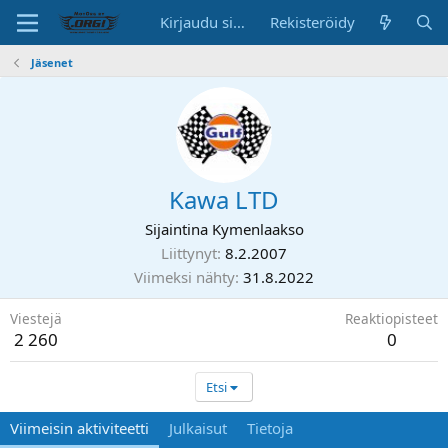
Kirjaudu sisään
Rekisteröidy
Jäsenet
Kawa LTD
Sijaintina
Kymenlaakso
Liittynyt
8.2.2007
Viimeksi nähty
31.8.2022
Viestejä
Reaktiopisteet
2 260
0
Etsi
Viimeisin aktiviteetti
Julkaisut
Tietoja