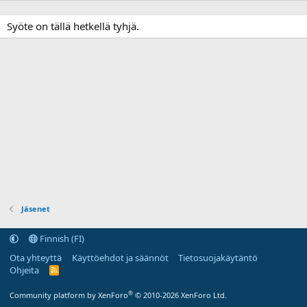
Syöte on tällä hetkellä tyhjä.
Jäsenet
Finnish (FI)
Ota yhteyttä
Käyttöehdot ja säännöt
Tietosuojakäytäntö
Ohjeita
R
S
S
®
Community platform by XenForo
© 2010-2026 XenForo Ltd.