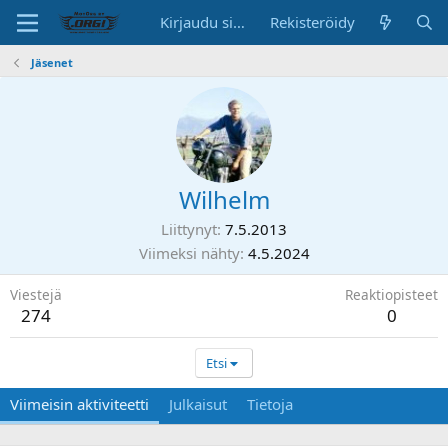
Kirjaudu sisään
Rekisteröidy
Jäsenet
Wilhelm
Liittynyt
7.5.2013
Viimeksi nähty
4.5.2024
Viestejä
Reaktiopisteet
274
0
Etsi
Viimeisin aktiviteetti
Julkaisut
Tietoja