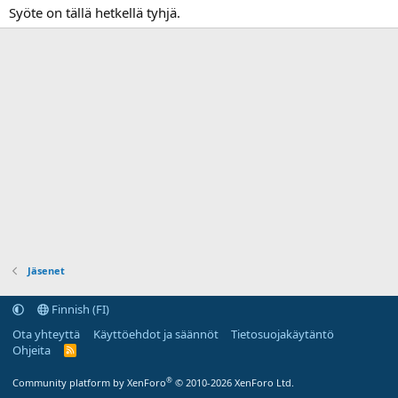
Syöte on tällä hetkellä tyhjä.
Jäsenet
Finnish (FI)
Ota yhteyttä
Käyttöehdot ja säännöt
Tietosuojakäytäntö
Ohjeita
R
S
S
®
Community platform by XenForo
© 2010-2026 XenForo Ltd.