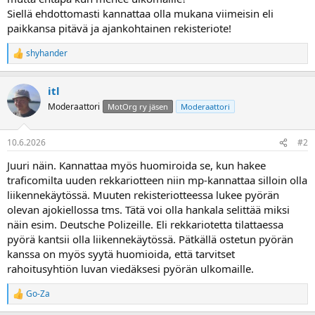
a
Siellä ehdottomasti kannattaa olla mukana viimeisin eli
j
paikkansa pitävä ja ajankohtainen rekisteriote!
a
shyhander
R
e
a
itl
k
t
Moderaattori
MotOrg ry jäsen
Moderaattori
i
o
t
10.6.2026
#2
:
Juuri näin. Kannattaa myös huomiroida se, kun hakee
traficomilta uuden rekkariotteen niin mp-kannattaa silloin olla
liikennekäytössä. Muuten rekisteriotteessa lukee pyörän
olevan ajokiellossa tms. Tätä voi olla hankala selittää miksi
näin esim. Deutsche Polizeille. Eli rekkariotetta tilattaessa
pyörä kantsii olla liikennekäytössä. Pätkällä ostetun pyörän
kanssa on myös syytä huomioida, että tarvitset
rahoitusyhtiön luvan viedäksesi pyörän ulkomaille.
Go-Za
R
e