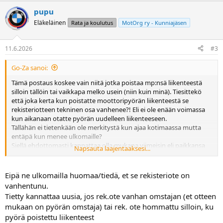
a
pupu
k
t
Eläkeläinen
Rata ja koulutus
MotOrg ry - Kunniajäsen
i
o
t
11.6.2026
#3
:
Go-Za sanoi:
Tämä postaus koskee vain niitä jotka poistaa mp:nsä liikenteestä
silloin tällöin tai vaikkapa melko usein (niin kuin minä). Tiesittekö
että joka kerta kun poistatte moottoripyörän liikenteestä se
rekisteriotteen tekninen osa vanhenee?! Eli ei ole enään voimassa
kun aikanaan otatte pyörän uudelleen liikenteeseen.
Tällähän ei tietenkään ole merkitystä kun ajaa kotimaassa mutta
entäpä kun menee ulkomaille?
Siellä ehdottomasti kannattaa olla mukana viimeisin eli paikkansa
Napsauta laajentaaksesi...
pitävä ja ajankohtainen rekisteriote!
Eipä ne ulkomailla huomaa/tiedä, et se rekisteriote on
vanhentunu.
Tietty kannattaa uusia, jos rek.ote vanhan omstajan (et otteen
mukaan on pyörän omstaja) tai rek. ote hommattu silloin, ku
pyörä poistettu liikenteest