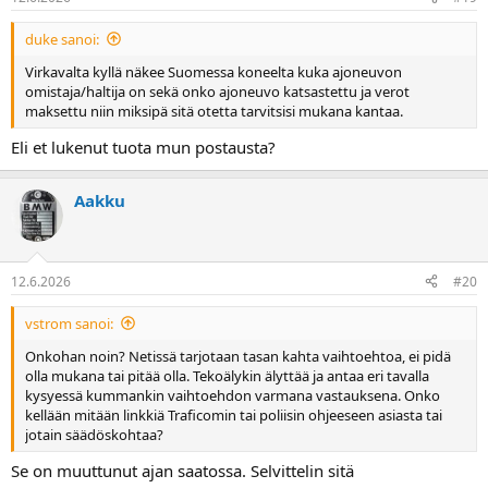
duke sanoi:
Virkavalta kyllä näkee Suomessa koneelta kuka ajoneuvon
omistaja/haltija on sekä onko ajoneuvo katsastettu ja verot
maksettu niin miksipä sitä otetta tarvitsisi mukana kantaa.
Eli et lukenut tuota mun postausta?
Aakku
12.6.2026
#20
vstrom sanoi:
Onkohan noin? Netissä tarjotaan tasan kahta vaihtoehtoa, ei pidä
olla mukana tai pitää olla. Tekoälykin älyttää ja antaa eri tavalla
kysyessä kummankin vaihtoehdon varmana vastauksena. Onko
kellään mitään linkkiä Traficomin tai poliisin ohjeeseen asiasta tai
jotain säädöskohtaa?
Se on muuttunut ajan saatossa. Selvittelin sitä