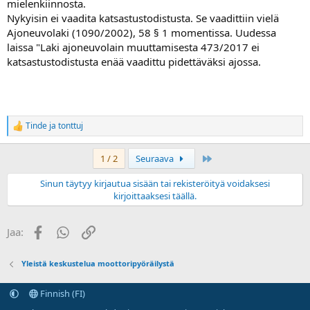
mielenkiinnosta.
Nykyisin ei vaadita katsastustodistusta. Se vaadittiin vielä
Ajoneuvolaki (1090/2002), 58 § 1 momentissa. Uudessa
laissa "Laki ajoneuvolain muuttamisesta 473/2017 ei
katsastustodistusta enää vaadittu pidettäväksi ajossa.
Tinde
ja
tonttuj
R
e
a
Last
1 / 2
Seuraava
k
t
Sinun täytyy kirjautua sisään tai rekisteröityä voidaksesi
i
kirjoittaaksesi täällä.
o
t
:
Facebook
WhatsApp
Linkki
Jaa:
Yleistä keskustelua moottoripyöräilystä
Finnish (FI)