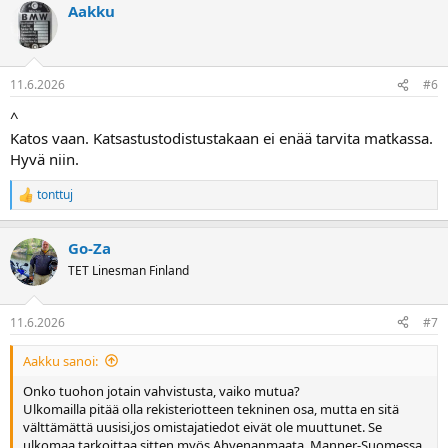
Aakku
11.6.2026
#6
^
Katos vaan. Katsastustodistustakaan ei enää tarvita matkassa.
Hyvä niin.
tonttuj
R
e
a
Go-Za
k
t
TET Linesman Finland
i
o
t
11.6.2026
#7
:
Aakku sanoi:
Onko tuohon jotain vahvistusta, vaiko mutua?
Ulkomailla pitää olla rekisteriotteen tekninen osa, mutta en sitä
välttämättä uusisi,jos omistajatiedot eivät ole muuttunet. Se
ulkomaa tarkoittaa sitten myös Ahvenanmaata. Manner-Suomessa