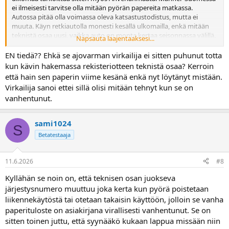
ei ilmeisesti tarvitse olla mitään pyörän papereita matkassa.
Autossa pitää olla voimassa oleva katsastustodistus, mutta ei
muuta. Käyn retkiautolla monesti kesällä ulkomailla, enkä mitään
teknistä osaa uusi, vaikka auto on monta kertaa seisonnassa välillä.
Napsauta laajentaaksesi...
Se tekninen osa, joka katsastuksen yhteydessä uusitaan saa riittää.
Sekin on uudemmissa autoissa vuosia sama paperi. Myöskään
EN tiedä?? Ehkä se ajovarman virkailija ei sitten puhunut totta
etelän matkaajat eivät uusi teknistä osaa, vaikka auto olisi
kun kävin hakemassa rekisteriotteen teknistä osaa? Kerroin
Espanjassa talven pois liikennekäytöstä.
että hain sen paperin viime kesänä enkä nyt löytänyt mistään.
Muutama vuosi sitten teknisen osan sai konttorilta ilmaiseksi
Virkailija sanoi ettei sillä olisi mitään tehnyt kun se on
jälkikäteenkin, jos oli vaikka hukannut. Sekin on muuttunut nyt
vanhentunut.
maksulliseksi.
sami1024
S
Betatestaaja
11.6.2026
#8
Kyllähän se noin on, että teknisen osan juokseva
järjestysnumero muuttuu joka kerta kun pyörä poistetaan
liikennekäytöstä tai otetaan takaisin käyttöön, jolloin se vanha
paperituloste on asiakirjana virallisesti vanhentunut. Se on
sitten toinen juttu, että syynääkö kukaan lappua missään niin