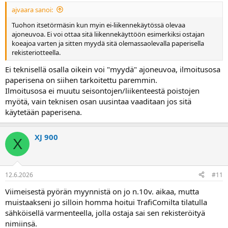
ajvaara sanoi:
Tuohon itsetörmäsin kun myin ei-liikennekäytössä olevaa
ajoneuvoa. Ei voi ottaa sitä liikennekäyttöön esimerkiksi ostajan
koeajoa varten ja sitten myydä sitä olemassaolevalla paperisella
rekisteriotteella.
Ei teknisellä osalla oikein voi "myydä" ajoneuvoa, ilmoitusosa
paperisena on siihen tarkoitettu paremmin.
Ilmoitusosa ei muutu seisontojen/liikenteestä poistojen
myötä, vain teknisen osan uusintaa vaaditaan jos sitä
käytetään paperisena.
XJ 900
X
12.6.2026
#11
Viimeisestä pyörän myynnistä on jo n.10v. aikaa, mutta
muistaakseni jo silloin homma hoitui TrafiComilta tilatulla
sähköisellä varmenteella, jolla ostaja sai sen rekisteröityä
nimiinsä.