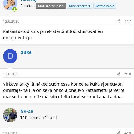
Staattori
MotOrg ry jäsen
Moderaattori
Betatestaaja
12.6.2026
#17
Katsastustodistus ja rekisteröintitodistus ovat eri
dokumentteja.
duke
D
12.6.2026
#18
Virkavalta kyllä näkee Suomessa koneelta kuka ajoneuvon
omistaja/haltija on sekä onko ajoneuvo katsastettu ja verot
maksettu niin miksipä sitä otetta tarvitsisi mukana kantaa.
Go-Za
TET Linesman Finland
12.6.2026
#19