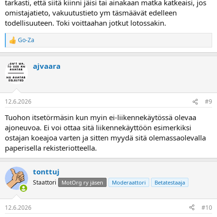
tarkasti, että siitä kiinni jäisi tai ainakaan matka katkeaisi, jos
omistajatieto, vakuutustieto ym täsmäävät edelleen
todellisuuteen. Toki voittaahan jotkut lotossakin.
Go-Za
R
e
a
ajvaara
k
t
i
o
t
12.6.2026
#9
:
Tuohon itsetörmäsin kun myin ei-liikennekäytössä olevaa
ajoneuvoa. Ei voi ottaa sitä liikennekäyttöön esimerkiksi
ostajan koeajoa varten ja sitten myydä sitä olemassaolevalla
paperisella rekisteriotteella.
tonttuj
Staattori
MotOrg ry jäsen
Moderaattori
Betatestaaja
12.6.2026
#10