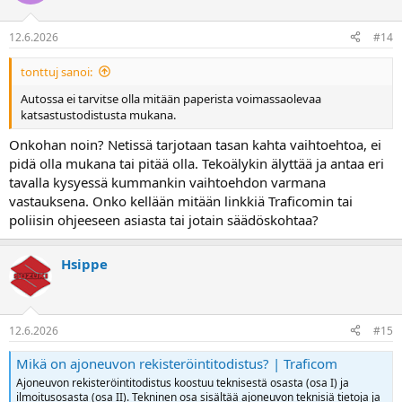
12.6.2026
#14
tonttuj sanoi:
Autossa ei tarvitse olla mitään paperista voimassaolevaa
katsastustodistusta mukana.
Onkohan noin? Netissä tarjotaan tasan kahta vaihtoehtoa, ei
pidä olla mukana tai pitää olla. Tekoälykin älyttää ja antaa eri
tavalla kysyessä kummankin vaihtoehdon varmana
vastauksena. Onko kellään mitään linkkiä Traficomin tai
poliisin ohjeeseen asiasta tai jotain säädöskohtaa?
Hsippe
12.6.2026
#15
Mikä on ajoneuvon rekisteröintitodistus? | Traficom
Ajoneuvon rekisteröintitodistus koostuu teknisestä osasta (osa I) ja
ilmoitusosasta (osa II). Tekninen osa sisältää ajoneuvon teknisiä tietoja ja