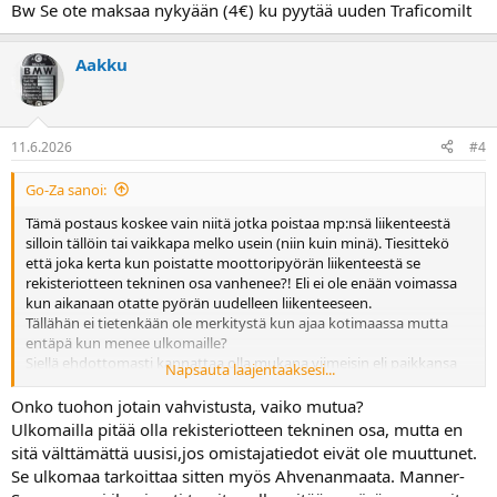
Bw Se ote maksaa nykyään (4€) ku pyytää uuden Traficomilt
Aakku
11.6.2026
#4
Go-Za sanoi:
Tämä postaus koskee vain niitä jotka poistaa mp:nsä liikenteestä
silloin tällöin tai vaikkapa melko usein (niin kuin minä). Tiesittekö
että joka kerta kun poistatte moottoripyörän liikenteestä se
rekisteriotteen tekninen osa vanhenee?! Eli ei ole enään voimassa
kun aikanaan otatte pyörän uudelleen liikenteeseen.
Tällähän ei tietenkään ole merkitystä kun ajaa kotimaassa mutta
entäpä kun menee ulkomaille?
Siellä ehdottomasti kannattaa olla mukana viimeisin eli paikkansa
Napsauta laajentaaksesi...
pitävä ja ajankohtainen rekisteriote!
Onko tuohon jotain vahvistusta, vaiko mutua?
Ulkomailla pitää olla rekisteriotteen tekninen osa, mutta en
sitä välttämättä uusisi,jos omistajatiedot eivät ole muuttunet.
Se ulkomaa tarkoittaa sitten myös Ahvenanmaata. Manner-