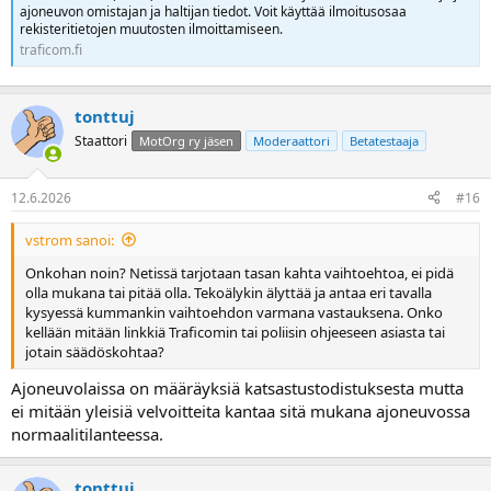
ajoneuvon omistajan ja haltijan tiedot. Voit käyttää ilmoitusosaa
rekisteritietojen muutosten ilmoittamiseen.
traficom.fi
tonttuj
Staattori
MotOrg ry jäsen
Moderaattori
Betatestaaja
12.6.2026
#16
vstrom sanoi:
Onkohan noin? Netissä tarjotaan tasan kahta vaihtoehtoa, ei pidä
olla mukana tai pitää olla. Tekoälykin älyttää ja antaa eri tavalla
kysyessä kummankin vaihtoehdon varmana vastauksena. Onko
kellään mitään linkkiä Traficomin tai poliisin ohjeeseen asiasta tai
jotain säädöskohtaa?
Ajoneuvolaissa on määräyksiä katsastustodistuksesta mutta
ei mitään yleisiä velvoitteita kantaa sitä mukana ajoneuvossa
normaalitilanteessa.
tonttuj