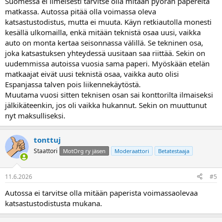
Suomessa ei ilmeisesti tarvitse olla mitään pyörän papereita
matkassa. Autossa pitää olla voimassa oleva
katsastustodistus, mutta ei muuta. Käyn retkiautolla monesti
kesällä ulkomailla, enkä mitään teknistä osaa uusi, vaikka
auto on monta kertaa seisonnassa välillä. Se tekninen osa,
joka katsastuksen yhteydessä uusitaan saa riittää. Sekin on
uudemmissa autoissa vuosia sama paperi. Myöskään etelän
matkaajat eivät uusi teknistä osaa, vaikka auto olisi
Espanjassa talven pois liikennekäytöstä.
Muutama vuosi sitten teknisen osan sai konttorilta ilmaiseksi
jälkikäteenkin, jos oli vaikka hukannut. Sekin on muuttunut
nyt maksulliseksi.
tonttuj
Staattori
MotOrg ry jäsen
Moderaattori
Betatestaaja
11.6.2026
#5
Autossa ei tarvitse olla mitään paperista voimassaolevaa
katsastustodistusta mukana.