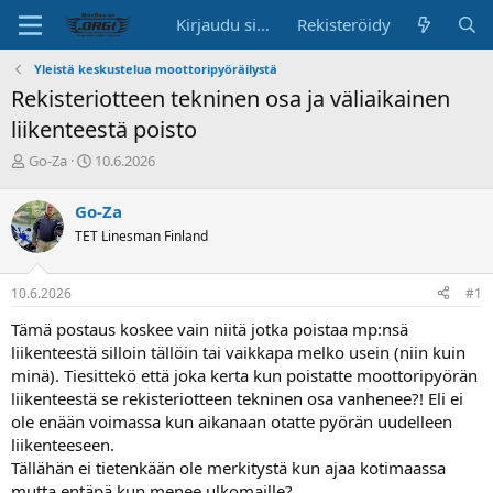
Kirjaudu sisään
Rekisteröidy
Yleistä keskustelua moottoripyöräilystä
Rekisteriotteen tekninen osa ja väliaikainen
liikenteestä poisto
K
A
Go-Za
10.6.2026
e
l
s
o
Go-Za
k
i
TET Linesman Finland
u
t
s
u
t
s
10.6.2026
#1
e
p
l
ä
Tämä postaus koskee vain niitä jotka poistaa mp:nsä
u
i
liikenteestä silloin tällöin tai vaikkapa melko usein (niin kuin
n
v
minä). Tiesittekö että joka kerta kun poistatte moottoripyörän
a
ä
liikenteestä se rekisteriotteen tekninen osa vanhenee?! Eli ei
l
o
ole enään voimassa kun aikanaan otatte pyörän uudelleen
i
liikenteeseen.
t
Tällähän ei tietenkään ole merkitystä kun ajaa kotimaassa
t
mutta entäpä kun menee ulkomaille?