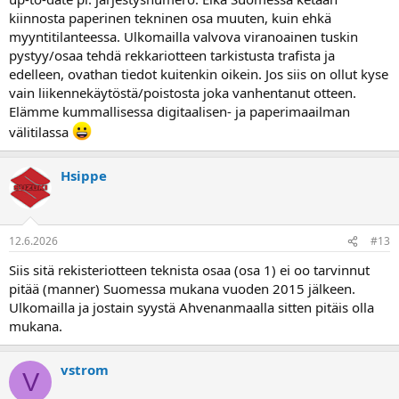
kiinnosta paperinen tekninen osa muuten, kuin ehkä
myyntitilanteessa. Ulkomailla valvova viranoainen tuskin
pystyy/osaa tehdä rekkariotteen tarkistusta trafista ja
edelleen, ovathan tiedot kuitenkin oikein. Jos siis on ollut kyse
vain liikennekäytöstä/poistosta joka vanhentanut otteen.
Elämme kummallisessa digitaalisen- ja paperimaailman
välitilassa
Hsippe
12.6.2026
#13
Siis sitä rekisteriotteen teknista osaa (osa 1) ei oo tarvinnut
pitää (manner) Suomessa mukana vuoden 2015 jälkeen.
Ulkomailla ja jostain syystä Ahvenanmaalla sitten pitäis olla
mukana.
vstrom
V