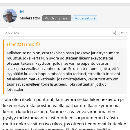
itl
Moderaattori
MotOrg ry jäsen
Moderaattori
12.6.2026
#12
sami1024 sanoi:
Kyllähän se noin on, että teknisen osan juokseva järjestysnumero
muuttuu joka kerta kun pyörä poistetaan liikennekäytöstä tai
otetaan takaisin käyttöön, jolloin se vanha paperituloste on
asiakirjana virallisesti vanhentunut. Se on sitten toinen juttu, että
syynääkö kukaan lappua missään niin tarkasti, että siitä kiinni jäisi
tai ainakaan matka katkeaisi, jos omistajatieto, vakuutustieto ym
täsmäävät edelleen todellisuuteen. Toki voittaahan jotkut
lotossakin.
Tätä olen itsekin pohtinut, kun pyörä seilaa liikennekäytön ja
liikennekäytöstä poiston välillä parhaimmillaan kymmeniä
kertoja kauden aikana. Suomessa valvova viranomainen
pystyy tarkistamaan rekisteriotteen sarjanumeron trafista
mutta onko se sitten iso rikos, jos otteen tiedot ovat kuitenkin
up-to-date pl. järjestysnumero. Eikä Suomessa ketään