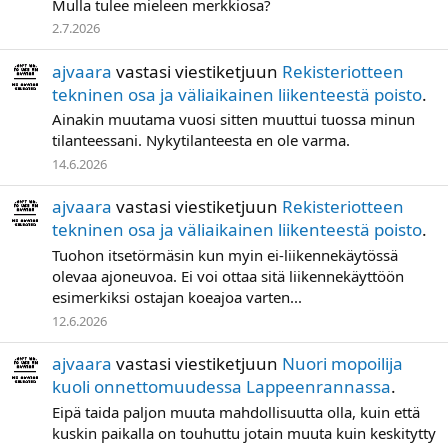
Mulla tulee mieleen merkkiosa?
2.7.2026
ajvaara
vastasi viestiketjuun
Rekisteriotteen
tekninen osa ja väliaikainen liikenteestä poisto
.
Ainakin muutama vuosi sitten muuttui tuossa minun
tilanteessani. Nykytilanteesta en ole varma.
14.6.2026
ajvaara
vastasi viestiketjuun
Rekisteriotteen
tekninen osa ja väliaikainen liikenteestä poisto
.
Tuohon itsetörmäsin kun myin ei-liikennekäytössä
olevaa ajoneuvoa. Ei voi ottaa sitä liikennekäyttöön
esimerkiksi ostajan koeajoa varten...
12.6.2026
ajvaara
vastasi viestiketjuun
Nuori mopoilija
kuoli onnettomuudessa Lappeenrannassa
.
Eipä taida paljon muuta mahdollisuutta olla, kuin että
kuskin paikalla on touhuttu jotain muuta kuin keskitytty