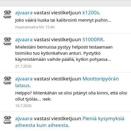
ajvaara
vastasi viestiketjuun
k1200s
.
Joko väärä liuska tai kalibrointi mennyt puihin...
maanantaina klo 15:40
ajvaara
vastasi viestiketjuun
S1000RR
.
Mielestäni bemuissa pystyy helposti testaamaan
toimiiko tuo kytkinkahvan anturi. Pystytkö
käynnistämään vaihde päällä, kytkin pohjassa...
21.7.2026
ajvaara
vastasi viestiketjuun
Moottoripyörän
lataus
.
Helppo? Mitenkähän se olisi pitänyt olla kiinni, että olisi
ollut työläs... :eek:
16.7.2026
ajvaara
vastasi viestiketjuun
Pieniä kysymyksiä
aiheesta kuin aiheesta
.