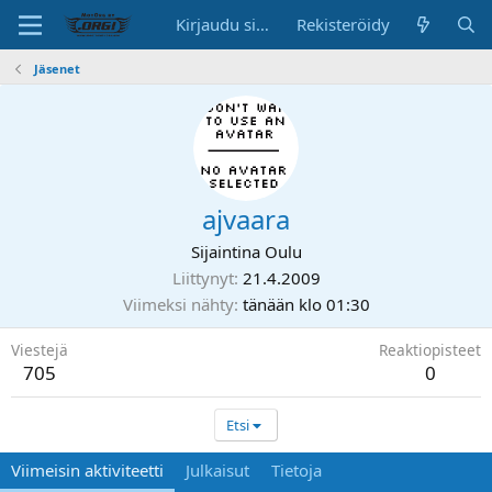
Kirjaudu sisään
Rekisteröidy
Jäsenet
ajvaara
Sijaintina
Oulu
Liittynyt
21.4.2009
Viimeksi nähty
tänään klo 01:30
Viestejä
Reaktiopisteet
705
0
Etsi
Viimeisin aktiviteetti
Julkaisut
Tietoja