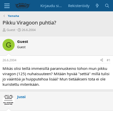
Kirjaudu sisään
Rekisteröidy
Yamaha
Pikku Viragoon puhtia?
K
A
Guest
26.6.2004
e
l
s
o
Guest
G
k
i
Guest
u
t
s
u
t
s
26.6.2004
#1
e
p
l
ä
Mikäs olisi teillä immeisillä parannuskeino tohon mun pikku
u
i
viragon (125) nuhaisuuteen? Mitään hyvää "settiä" millä tulisi
n
v
jo vääntöä ja huipputehoa lisää? Mun tietääkseni tota ei ole
a
ä
kuristettu mitenkään.
l
o
i
Jussi
t
t
a
j