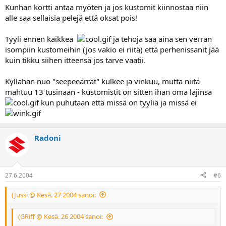
Kunhan kortti antaa myöten ja jos kustomit kiinnostaa niin
alle saa sellaisia pelejä että oksat pois!
Tyyli ennen kaikkea
ja tehoja saa aina sen verran
isompiin kustomeihin (jos vakio ei riitä) että perhenissanit jää
kuin tikku siihen itteensä jos tarve vaatii.
Kyllähän nuo "seepeeärrät" kulkee ja vinkuu, mutta niitä
mahtuu 13 tusinaan - kustomistit on sitten ihan oma lajinsa
kun puhutaan että missä on tyyliä ja missä ei
Radoni
27.6.2004
#6
(Jussi @ Kesä. 27 2004 sanoi:
(GRiff @ Kesä. 26 2004 sanoi: