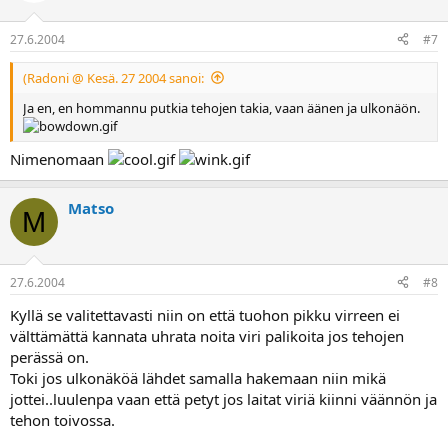
27.6.2004
#7
(Radoni @ Kesä. 27 2004 sanoi:
Ja en, en hommannu putkia tehojen takia, vaan äänen ja ulkonäön.
Nimenomaan
Matso
M
27.6.2004
#8
Kyllä se valitettavasti niin on että tuohon pikku virreen ei
välttämättä kannata uhrata noita viri palikoita jos tehojen
perässä on.
Toki jos ulkonäköä lähdet samalla hakemaan niin mikä
jottei..luulenpa vaan että petyt jos laitat viriä kiinni väännön ja
tehon toivossa.