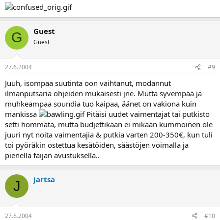
Guest
G
Guest
27.6.2004
#9
Juuh, isompaa suutinta oon vaihtanut, modannut
ilmanputsaria ohjeiden mukaisesti jne. Mutta syvempää ja
muhkeampaa soundia tuo kaipaa, äänet on vakiona kuin
mankissa
Pitäisi uudet vaimentajat tai putkisto
setti hommata, mutta budjettikaan ei mikään kummoinen ole
juuri nyt noita vaimentajia & putkia varten 200-350€, kun tuli
toi pyöräkin ostettua kesätöiden, säästöjen voimalla ja
pienellä faijan avustuksella..
jartsa
J
27.6.2004
#10