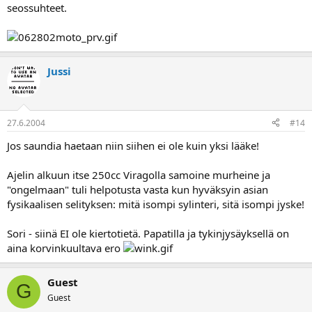
seossuhteet.
Jussi
27.6.2004
#14
Jos saundia haetaan niin siihen ei ole kuin yksi lääke!
Ajelin alkuun itse 250cc Viragolla samoine murheine ja
"ongelmaan" tuli helpotusta vasta kun hyväksyin asian
fysikaalisen selityksen: mitä isompi sylinteri, sitä isompi jyske!
Sori - siinä EI ole kiertotietä. Papatilla ja tykinjysäyksellä on
aina korvinkuultava ero
Guest
G
Guest