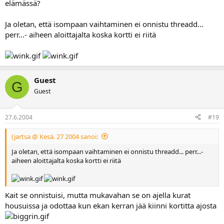
elämässä?
Ja oletan, että isompaan vaihtaminen ei onnistu threadd...
perr...- aiheen aloittajalta koska kortti ei riitä
Guest
G
Guest
27.6.2004
#19
(jartsa @ Kesä. 27 2004 sanoi:
Ja oletan, että isompaan vaihtaminen ei onnistu threadd... perr...-
aiheen aloittajalta koska kortti ei riitä
Kait se onnistuisi, mutta mukavahan se on ajella kurat
housuissa ja odottaa kun ekan kerran jää kiinni kortitta ajosta