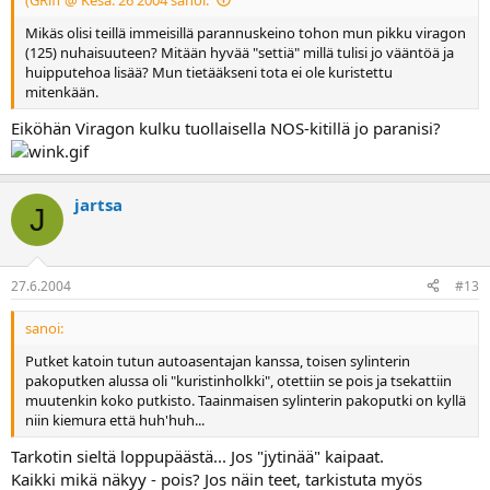
Mikäs olisi teillä immeisillä parannuskeino tohon mun pikku viragon
(125) nuhaisuuteen? Mitään hyvää "settiä" millä tulisi jo vääntöä ja
huipputehoa lisää? Mun tietääkseni tota ei ole kuristettu
mitenkään.
Eiköhän Viragon kulku tuollaisella NOS-kitillä jo paranisi?
jartsa
J
27.6.2004
#13
sanoi:
Putket katoin tutun autoasentajan kanssa, toisen sylinterin
pakoputken alussa oli "kuristinholkki", otettiin se pois ja tsekattiin
muutenkin koko putkisto. Taainmaisen sylinterin pakoputki on kyllä
niin kiemura että huh'huh...
Tarkotin sieltä loppupäästä... Jos "jytinää" kaipaat.
Kaikki mikä näkyy - pois? Jos näin teet, tarkistuta myös