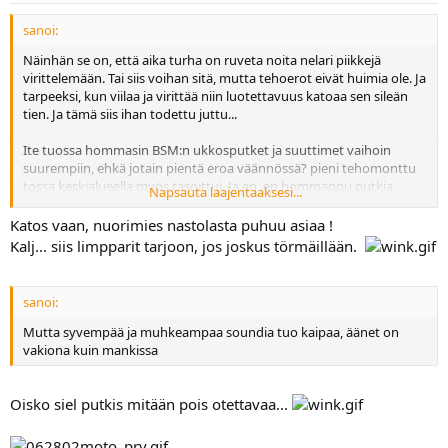
sanoi:
Näinhän se on, että aika turha on ruveta noita nelari piikkejä
virittelemään. Tai siis voihan sitä, mutta tehoerot eivät huimia ole. Ja
tarpeeksi, kun viilaa ja virittää niin luotettavuus katoaa sen sileän
tien. Ja tämä siis ihan todettu juttu...
Ite tuossa hommasin BSM:n ukkosputket ja suuttimet vaihoin
suurempiin, ehkä jotain pientä eroa väännössä? pieni tehomonttu
tossa keskialueella myös tasoittui. Ja en, en hommannu putkia
Napsauta laajentaaksesi...
tehojen takia, vaan äänen ja ulkonäön.
Katos vaan, nuorimies nastolasta puhuu asiaa !
Kalj... siis limpparit tarjoon, jos joskus törmäillään.
sanoi:
Mutta syvempää ja muhkeampaa soundia tuo kaipaa, äänet on
vakiona kuin mankissa
Oisko siel putkis mitään pois otettavaa...