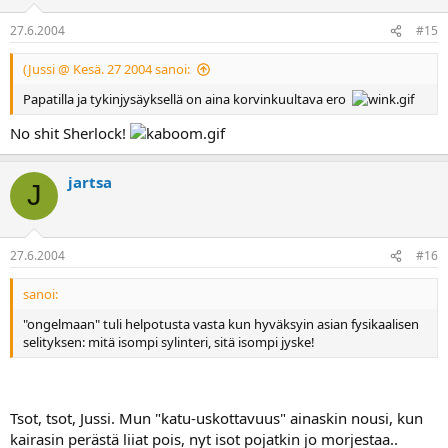
27.6.2004
#15
(Jussi @ Kesä. 27 2004 sanoi:
Papatilla ja tykinjysäyksellä on aina korvinkuultava ero
No shit Sherlock!
jartsa
J
27.6.2004
#16
sanoi:
"ongelmaan" tuli helpotusta vasta kun hyväksyin asian fysikaalisen
selityksen: mitä isompi sylinteri, sitä isompi jyske!
Tsot, tsot, Jussi. Mun "katu-uskottavuus" ainaskin nousi, kun
kairasin perästä liiat pois, nyt isot pojatkin jo morjestaa..