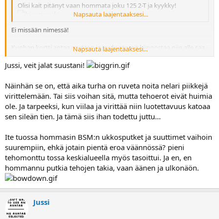
Olisi kait pitänyt vaan hommata joku 125 2-T ja kyykky!
Napsauta laajentaaksesi...
Ei missään nimessä!
Kunhan kortti antaa myöten ja jos kustomit kiinnostaa niin alle saa
Napsauta laajentaaksesi...
sellaisia pelejä että oksat pois!
Jussi, veit jalat suustani!
Tyyli ennen kaikkea
ja tehoja saa aina sen verran isompiin
kustomeihin (jos vakio ei riitä) että perhenissanit jää kuin tikku
Näinhän se on, että aika turha on ruveta noita nelari piikkejä
siihen itteensä jos tarve vaatii.
virittelemään. Tai siis voihan sitä, mutta tehoerot eivät huimia
ole. Ja tarpeeksi, kun viilaa ja virittää niin luotettavuus katoaa
Kyllähän nuo "seepeeärrät" kulkee ja vinkuu, mutta niitä mahtuu 13
sen sileän tien. Ja tämä siis ihan todettu juttu...
tusinaan - kustomistit on sitten ihan oma lajinsa
kun
puhutaan että missä on tyyliä ja missä ei
Ite tuossa hommasin BSM:n ukkosputket ja suuttimet vaihoin
suurempiin, ehkä jotain pientä eroa väännössä? pieni
tehomonttu tossa keskialueella myös tasoittui. Ja en, en
hommannu putkia tehojen takia, vaan äänen ja ulkonäön.
Jussi