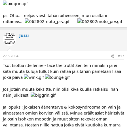
ps. Oho... neljäs viesti tähän aiheeseen, mun osaltani
riittänee...
Jussi
27.6.2004
#17
Tsot tsottia ittellenne - face the truth! Sen tein minäkin ja ei
siitä muuta kuluja tullut kuin rahaa ja sitähän painetaan lisää
joka päivä
Jos jotain muuta keksitte, niin olisi kiva kuulla ratkaisu ihan
näin julkisesti
Ja lopuksi: jokaisen äänentarve & kokosyndrooma on vain ja
ainoastaan omien korvien välissä. Minua eräät asiat häiritsivät
ja ostin isohkon mopotin ja muut sitten tekevät oman
valintansa. Nostan niille hattua jotka eivät kuutioita kumarra,