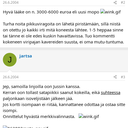
26.6.2004
#2
a
Hyvä lääke on n. 3000-6000 euroa eli uusi mopo
Turha noita pikkuviragoita on lähetä piristämään, sillä niistä
on otettu jo kaikki irti mitä koneesta lähtee. 1-5 heppaa sinne
tai tänne ei ole edes kuskin havaittavissa. Tuo kommentti
kokeneen viripajan kavereiden suusta, ei oma mutu-tuntuma.
jartsa
J
26.6.2004
#3
Jep, samoilla linjoilla oon Jussin kanssa.
Kerran oon tollast satapiikkii saanut kokeilla, eikä
suhteessa
paljonkaan isoveljistään jälkeen jää.
Jos kortti isompaan ei riitää, kannattanee odottaa ja ostaa sitte
isompi.
Onnittelut hyvästä merkkivalinnasta.