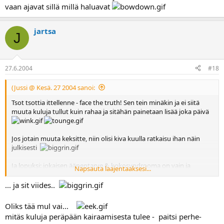
vaan ajavat sillä millä haluavat
jartsa
J
27.6.2004
#18
(Jussi @ Kesä. 27 2004 sanoi:
Tsot tsottia ittellenne - face the truth! Sen tein minäkin ja ei siitä
muuta kuluja tullut kuin rahaa ja sitähän painetaan lisää joka päivä
Jos jotain muuta keksitte, niin olisi kiva kuulla ratkaisu ihan näin
julkisesti
Ja lopuksi: jokaisen äänentarve & kokosyndrooma on vain ja
Napsauta laajentaaksesi...
ainoastaan omien korvien välissä. Minua eräät asiat häiritsivät ja
ostin isohkon mopotin ja muut sitten tekevät oman valintansa.
... ja sit viides..
Nostan niille hattua jotka eivät kuutioita kumarra, vaan ajavat sillä
millä haluavat
Oliks tää mul vai...
mitäs kuluja peräpään kairaamisesta tulee - paitsi perhe-