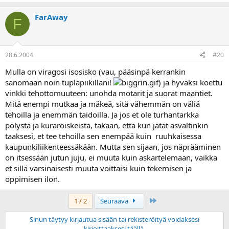
FarAway
F
28.6.2004
#20
Mulla on viragosi isosisko (vau, pääsinpä kerrankin
sanomaan noin tuplapiikilläni!
) ja hyväksi koettu
vinkki tehottomuuteen: unohda motarit ja suorat maantiet.
Mitä enempi mutkaa ja mäkeä, sitä vähemmän on väliä
tehoilla ja enemmän taidoilla. Ja jos et ole turhantarkka
pölystä ja kuraroiskeista, takaan, että kun jätät asvaltinkin
taaksesi, et tee tehoilla sen enempää kuin ruuhkaisessa
kaupunkiliikenteessäkään. Mutta sen sijaan, jos näprääminen
on itsessään jutun juju, ei muuta kuin askartelemaan, vaikka
et sillä varsinaisesti muuta voittaisi kuin tekemisen ja
oppimisen ilon.
Last
1 / 2
Seuraava
Sinun täytyy kirjautua sisään tai rekisteröityä voidaksesi
kirjoittaaksesi täällä.