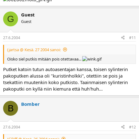
Guest
G
Guest
27.6.2004
#11
(jartsa @ Kesä. 27 2004 sanoi:
Oisko siel putkis mitään pois otettavaa...
Putket katoin tutun autoasentajan kanssa, toisen sylinterin
pakoputken alussa oli "kuristinholkki", otettiin se pois ja
tsekattiin muutenkin koko putkisto. Taainmaisen sylinterin
pakoputki on kyllä niin kiemura että huh'huh...
Bomber
B
27.6.2004
#12
(GRiff @ Kesä. 26 2004 sanoi: