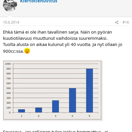
Kiertotiehuvitus
10.6.2014
#16
Ehkä tämä ei ole ihan tavallinen sarja. Näin on pyörän
kuutiotilavuus muuttunut vaihdoissa suuremmaksi.
Tuolta alusta on aikaa kulunut yli 40 vuotta. Ja nyt ollaan jo
900cc:ssa.
Seuraava - jos sellainen tulee joskus hommattua - ei