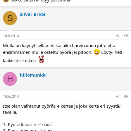
Silver Bride
S
10.6.2014
#5
Mulla on käynyt sellainen kai aika harvinainen juttu että
ensimmäinen mulle ostettu pyörä jäi pitoon.
Löytyi heti
laakista se oikea.
hillomunkki
H
10.6.2014
#6
Itse olen vaihtanut pyörää 4 kertaa ja joka kerta eri syystä/
tavalla.
1. Pyörä lunariin --> uusi
2. Pyörä myytiin --> uusi