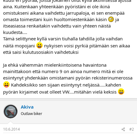
a
aina. Kuitenkaan yhteenkään pyöristäni ei ole ikinä
j
a
omistukseni aikana vaihdettu jarrupaloja, ei sen enempää
omasta toimestani kuin huoltomiestenkään käsin
ja
itseasiassa renkaitakin vaihdettu vain yhteen näistä
kuudesta....
Tämä selittynee kyllä varsin tiuhalla tahdilla jolla vaihdan
näitä mopojani
nykyisen voisi pyrkiä pitämään sen aikaa
että saisi kulutusosiakin vaihdetuksi
Ja ehkä vähemmän mielenkiintoisena havaintona
mainittakoon että numero 9 on ainoa numero mitä ei ole
esiintynyt yhdenkään omistamani pyörän rekisterinumerossa
Kahdeksikko sen sijaan esiintynyt neljässä.....kahden
pyörän kirjaimet ovat olleet VW....mitähän vielä keksis
Akiva
Outlaw biker
10.6.2014
#2