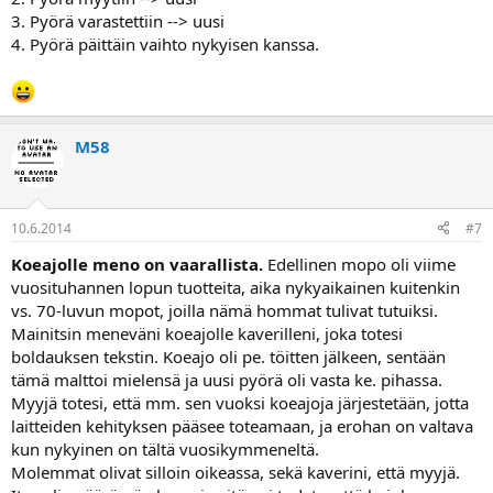
3. Pyörä varastettiin --> uusi
4. Pyörä päittäin vaihto nykyisen kanssa.
M58
10.6.2014
#7
Koeajolle meno on vaarallista.
Edellinen mopo oli viime
vuosituhannen lopun tuotteita, aika nykyaikainen kuitenkin
vs. 70-luvun mopot, joilla nämä hommat tulivat tutuiksi.
Mainitsin meneväni koeajolle kaverilleni, joka totesi
boldauksen tekstin. Koeajo oli pe. töitten jälkeen, sentään
tämä malttoi mielensä ja uusi pyörä oli vasta ke. pihassa.
Myyjä totesi, että mm. sen vuoksi koeajoja järjestetään, jotta
laitteiden kehityksen pääsee toteamaan, ja erohan on valtava
kun nykyinen on tältä vuosikymmeneltä.
Molemmat olivat silloin oikeassa, sekä kaverini, että myyjä.