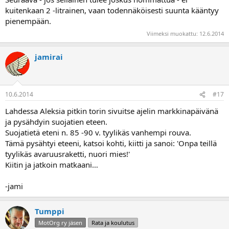
kuitenkaan 2 -litrainen, vaan todennäköisesti suunta kääntyy
pienempään.
Viimeksi muokattu:
12.6.2014
jamirai
10.6.2014
#17
Lahdessa Aleksia pitkin torin sivuitse ajelin markkinapäivänä
ja pysähdyin suojatien eteen.
Suojatietä eteni n. 85 -90 v. tyylikäs vanhempi rouva.
Tämä pysähtyi eteeni, katsoi kohti, kiitti ja sanoi: 'Onpa teillä
tyylikäs avaruusraketti, nuori mies!'
Kiitin ja jatkoin matkaani…
-jami
Tumppi
MotOrg ry jäsen
Rata ja koulutus