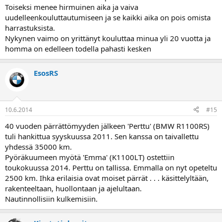
Toiseksi menee hirmuinen aika ja vaiva
uudelleenkouluttautumiseen ja se kaikki aika on pois omista
harrastuksista.
Nykynen vaimo on yrittänyt kouluttaa minua yli 20 vuotta ja
homma on edelleen todella pahasti kesken
EsosRS
10.6.2014
#15
40 vuoden pärrättömyyden jälkeen 'Perttu' (BMW R1100RS)
tuli hankittua syyskuussa 2011. Sen kanssa on taivallettu
yhdessä 35000 km.
Pyöräkuumeen myötä 'Emma' (K1100LT) ostettiin
toukokuussa 2014. Perttu on tallissa. Emmalla on nyt opeteltu
2500 km. Ihka erilaisia ovat moiset pärrät . . . käsittelyltään,
rakenteeltaan, huollontaan ja ajelultaan.
Nautinnollisiin kulkemisiin.