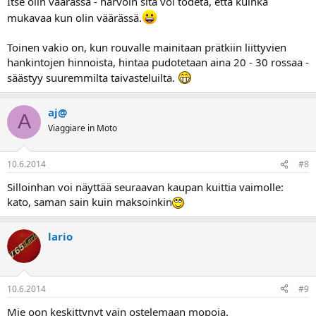
Itse olin väärässä - harvoin sitä voi todeta, että kuinka
mukavaa kun olin väärässä.
Toinen vakio on, kun rouvalle mainitaan prätkiin liittyvien
hankintojen hinnoista, hintaa pudotetaan aina 20 - 30 rossaa -
säästyy suuremmilta taivasteluilta.
aj@
A
Viaggiare in Moto
10.6.2014
#8
Silloinhan voi näyttää seuraavan kaupan kuittia vaimolle:
kato, saman sain kuin maksoinkin
lario
10.6.2014
#9
Mie oon keskittynyt vain ostelemaan mopoja.