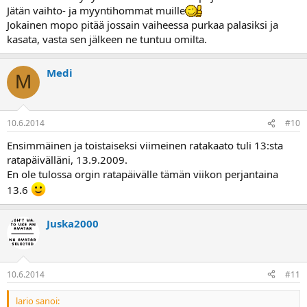
Jätän vaihto- ja myyntihommat muille
Jokainen mopo pitää jossain vaiheessa purkaa palasiksi ja
kasata, vasta sen jälkeen ne tuntuu omilta.
Medi
M
10.6.2014
#10
Ensimmäinen ja toistaiseksi viimeinen ratakaato tuli 13:sta
ratapäivälläni, 13.9.2009.
En ole tulossa orgin ratapäivälle tämän viikon perjantaina
13.6
Juska2000
10.6.2014
#11
lario sanoi: