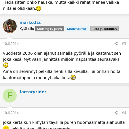
Tiedä sitten onko hauska, mutta kaikki rahat menee vaikka
niitä ei olisikaan.
marko.fzs
Kylähullu
MotOrg ry jäsen
Moderaattori
Rata ja koulutus
10.6.2014
#3
Vuodesta 2006 olen ajanut samalla pyörällä ja kaatanut sen
joka kesä. Nyt vaan jännittää milloin napsahtaa seuraavaksi
Aina on selvinnyt pelkillä henkisillä kivuilla. Tai onhan noita
kaatumatappeja mennyt aika liuta
factoryrider
F
10.6.2014
#4
joka kerta kun kiihytän täysillä puren huomaamatta alahuulta
liekkö sitten kiihtyy paremmin