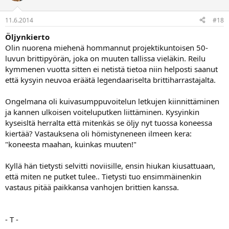
11.6.2014
#18
Öljynkierto
Olin nuorena miehenä hommannut projektikuntoisen 50-
luvun brittipyörän, joka on muuten tallissa vieläkin. Reilu
kymmenen vuotta sitten ei netistä tietoa niin helposti saanut
että kysyin neuvoa eräätä legendaariselta brittiharrastajalta.
Ongelmana oli kuivasumppuvoitelun letkujen kiinnittäminen
ja kannen ulkoisen voiteluputken liittäminen. Kysyinkin
kyseisltä herralta että mitenkäs se öljy nyt tuossa koneessa
kiertää? Vastauksena oli hömistyneneen ilmeen kera:
"koneesta maahan, kuinkas muuten!"
Kyllä hän tietysti selvitti noviisille, ensin hiukan kiusattuaan,
että miten ne putket tulee.. Tietysti tuo ensimmäinenkin
vastaus pitää paikkansa vanhojen brittien kanssa.
- T -