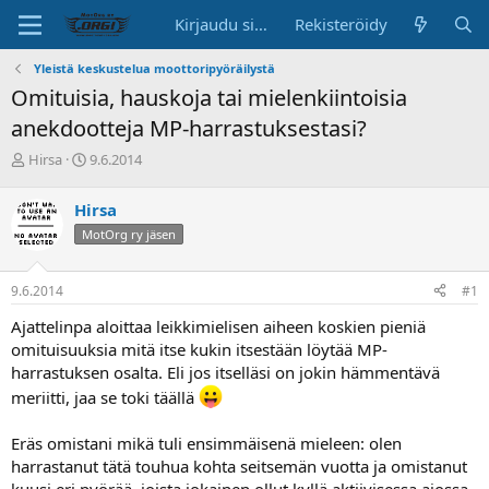
Kirjaudu sisään
Rekisteröidy
Yleistä keskustelua moottoripyöräilystä
Omituisia, hauskoja tai mielenkiintoisia
anekdootteja MP-harrastuksestasi?
K
A
Hirsa
9.6.2014
e
l
s
o
Hirsa
k
i
MotOrg ry jäsen
u
t
s
u
t
s
9.6.2014
#1
e
p
l
ä
Ajattelinpa aloittaa leikkimielisen aiheen koskien pieniä
u
i
omituisuuksia mitä itse kukin itsestään löytää MP-
n
v
harrastuksen osalta. Eli jos itselläsi on jokin hämmentävä
a
ä
l
meriitti, jaa se toki täällä
o
i
Eräs omistani mikä tuli ensimmäisenä mieleen: olen
t
harrastanut tätä touhua kohta seitsemän vuotta ja omistanut
t
kuusi eri pyörää, joista jokainen ollut kyllä aktiivisessa ajossa