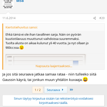
M58
Seuraava - jo sellainen tulee joskus hommattua - ei kuitenkaan 2 -
litrainen, vaan todennäköisesti suunta kääntyy pienempään.
11.6.2014
#20
Kiertotiehuvitus sanoi:
Ehkä tämä ei ole ihan tavallinen sarja. Näin on pyörän
kuutiotilavuus muuttunut vaihdoissa suuremmaksi.
Tuolta alusta on aikaa kulunut yli 40 vuotta. Ja nyt ollaan jo
900cc:ssa.
Napsauta laajentaaksesi...
Ja jos sitä seuraava jatkaa samaa rataa - niin tulleeko siitä
Gaussin käyrä, tai jonkun muun yhtälön kuvaaja.
Last
1 / 2
Seuraava
Sinun täytyy kirjautua sisään tai rekisteröityä voidaksesi
kirjoittaaksesi täällä.