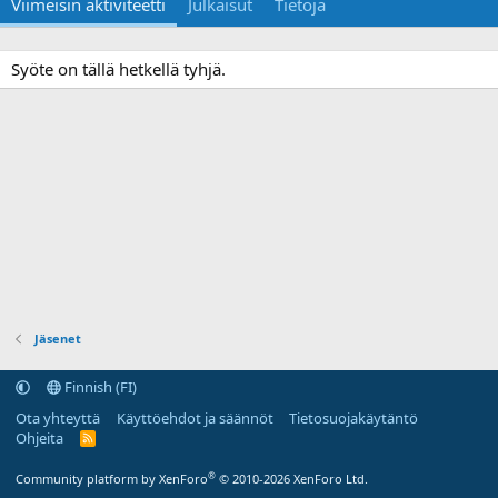
Viimeisin aktiviteetti
Julkaisut
Tietoja
Syöte on tällä hetkellä tyhjä.
Jäsenet
Finnish (FI)
Ota yhteyttä
Käyttöehdot ja säännöt
Tietosuojakäytäntö
Ohjeita
R
S
S
®
Community platform by XenForo
© 2010-2026 XenForo Ltd.