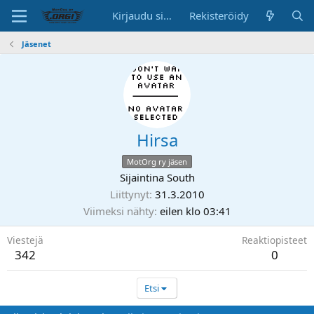
Kirjaudu sisään
Rekisteröidy
Jäsenet
Hirsa
MotOrg ry jäsen
Sijaintina
South
Liittynyt
31.3.2010
Viimeksi nähty
eilen klo 03:41
Viestejä
Reaktiopisteet
342
0
Etsi