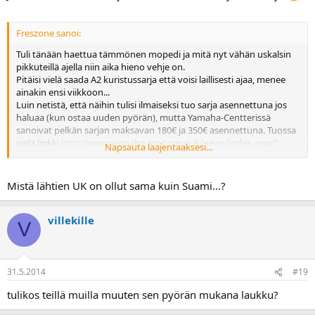
Freszone sanoi:
Tuli tänään haettua tämmönen mopedi ja mitä nyt vähän uskalsin
pikkuteillä ajella niin aika hieno vehje on.
Pitäisi vielä saada A2 kuristussarja että voisi laillisesti ajaa, menee
ainakin ensi viikkoon...
Luin netistä, että näihin tulisi ilmaiseksi tuo sarja asennettuna jos
haluaa (kun ostaa uuden pyörän), mutta Yamaha-Centterissä
sanoivat pelkän sarjan maksavan 180€ ja 350€ asennettuna. Tuossa
vielä linkki
http://www.yamaha-motor.eu/uk/news/index.aspx?
Napsauta laajentaaksesi...
id=570935
Eikö tuo sitten koske Suomea?
Tosin eipä tuo tosin niin kauheasti haittaa, kunhan nyt vaan saisivat
Mistä lähtien UK on ollut sama kuin Suami...?
sieltä maahantuojalta lähetettyä sen...
villekille
V
31.5.2014
#19
tulikos teillä muilla muuten sen pyörän mukana laukku?