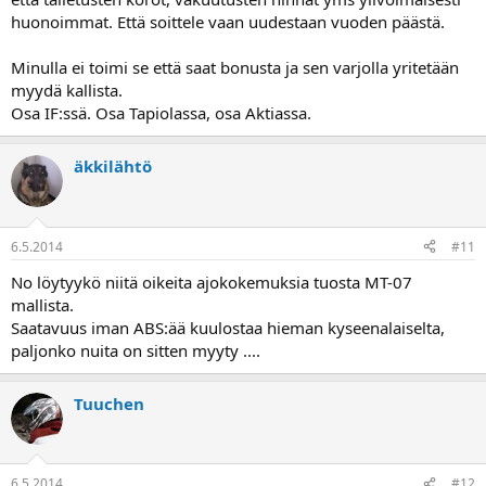
huonoimmat. Että soittele vaan uudestaan vuoden päästä.
Minulla ei toimi se että saat bonusta ja sen varjolla yritetään
myydä kallista.
Osa IF:ssä. Osa Tapiolassa, osa Aktiassa.
äkkilähtö
6.5.2014
#11
No löytyykö niitä oikeita ajokokemuksia tuosta MT-07
mallista.
Saatavuus iman ABS:ää kuulostaa hieman kyseenalaiselta,
paljonko nuita on sitten myyty ....
Tuuchen
6.5.2014
#12