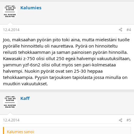
Kalumies
12.4.2014
#4
Joo, maksaahan pyörän pito toki aina, mutta mielestäni tuolle
pyörälle hinnoittelu oli naurettava. Pyörä on hinnoiteltu
reilusti tehokkaamman ja saman painoisen pyörän hinnoilla.
Kawasaki z-750 olisi ollut 250 egeä halvempi vakuutuksiltaan,
yammun yzf-6sn2 olisi ollut myös sen pari-kolmesataa
halvempi. Nuokin pyörät ovat sen 25-30 heppaa
tehokkaampia. Pyysin tarjouksen tapiolasta jossa minulla on
muutkin vakuutukset.
Kaff
12.4.2014
#5
Kalumies sanoi: