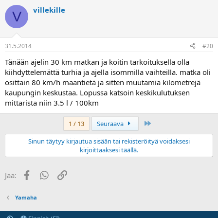
villekille
V
31.5.2014
#20
Tänään ajelin 30 km matkan ja koitin tarkoituksella olla
kiihdyttelemättä turhia ja ajella isommilla vaihteilla. matka oli
osittain 80 km/h maantietä ja sitten muutamia kilometrejä
kaupungin keskustaa. Lopussa katsoin keskikulutuksen
mittarista niin 3.5 l / 100km
Last
1 / 13
Seuraava
Sinun täytyy kirjautua sisään tai rekisteröityä voidaksesi
kirjoittaaksesi täällä.
Facebook
WhatsApp
Linkki
Jaa:
Yamaha