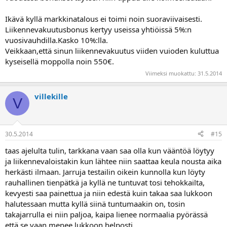
Ikävä kyllä markkinatalous ei toimi noin suoraviivaisesti.
Liikennevakuutusbonus kertyy useissa yhtiöissä 5%:n
vuosivauhdilla.Kasko 10%:lla.
Veikkaan,että sinun liikennevakuutus viiden vuioden kuluttua
kyseisellä moppolla noin 550€.
Viimeksi muokattu:
31.5.2014
villekille
V
30.5.2014
#15
taas ajelulta tulin, tarkkana vaan saa olla kun vääntöä löytyy
ja liikennevaloistakin kun lähtee niin saattaa keula nousta aika
herkästi ilmaan. Jarruja testailin oikein kunnolla kun löyty
rauhallinen tienpätkä ja kyllä ne tuntuvat tosi tehokkailta,
kevyesti saa painettua ja niin edestä kuin takaa saa lukkoon
halutessaan mutta kyllä siinä tuntumaakin on, tosin
takajarrulla ei niin paljoa, kaipa lienee normaalia pyörässä
että se vaan menee lukkoon helposti