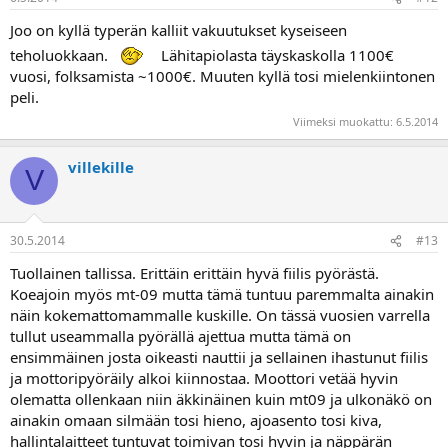
Joo on kyllä typerän kalliit vakuutukset kyseiseen
teholuokkaan.
Lähitapiolasta täyskaskolla 1100€
vuosi, folksamista ~1000€. Muuten kyllä tosi mielenkiintonen
peli.
Viimeksi muokattu:
6.5.2014
villekille
V
30.5.2014
#13
Tuollainen tallissa. Erittäin erittäin hyvä fiilis pyörästä.
Koeajoin myös mt-09 mutta tämä tuntuu paremmalta ainakin
näin kokemattomammalle kuskille. On tässä vuosien varrella
tullut useammalla pyörällä ajettua mutta tämä on
ensimmäinen josta oikeasti nauttii ja sellainen ihastunut fiilis
ja mottoripyöräily alkoi kiinnostaa. Moottori vetää hyvin
olematta ollenkaan niin äkkinäinen kuin mt09 ja ulkonäkö on
ainakin omaan silmään tosi hieno, ajoasento tosi kiva,
hallintalaitteet tuntuvat toimivan tosi hyvin ja näppärän