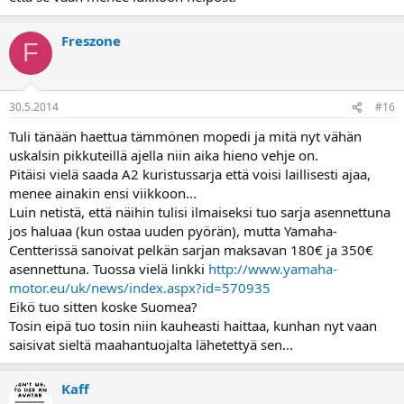
Freszone
F
30.5.2014
#16
Tuli tänään haettua tämmönen mopedi ja mitä nyt vähän
uskalsin pikkuteillä ajella niin aika hieno vehje on.
Pitäisi vielä saada A2 kuristussarja että voisi laillisesti ajaa,
menee ainakin ensi viikkoon...
Luin netistä, että näihin tulisi ilmaiseksi tuo sarja asennettuna
jos haluaa (kun ostaa uuden pyörän), mutta Yamaha-
Centterissä sanoivat pelkän sarjan maksavan 180€ ja 350€
asennettuna. Tuossa vielä linkki
http://www.yamaha-
motor.eu/uk/news/index.aspx?id=570935
Eikö tuo sitten koske Suomea?
Tosin eipä tuo tosin niin kauheasti haittaa, kunhan nyt vaan
saisivat sieltä maahantuojalta lähetettyä sen...
Kaff