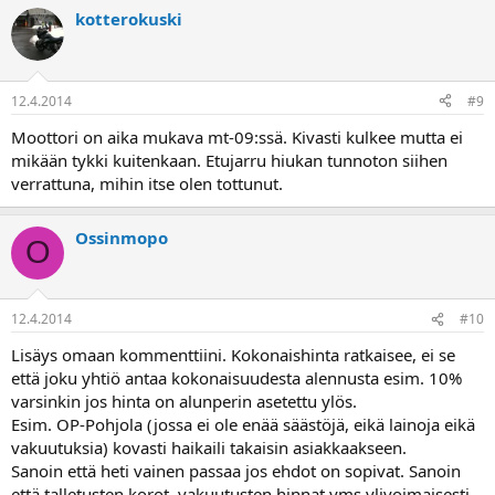
kotterokuski
12.4.2014
#9
Moottori on aika mukava mt-09:ssä. Kivasti kulkee mutta ei
mikään tykki kuitenkaan. Etujarru hiukan tunnoton siihen
verrattuna, mihin itse olen tottunut.
Ossinmopo
O
12.4.2014
#10
Lisäys omaan kommenttiini. Kokonaishinta ratkaisee, ei se
että joku yhtiö antaa kokonaisuudesta alennusta esim. 10%
varsinkin jos hinta on alunperin asetettu ylös.
Esim. OP-Pohjola (jossa ei ole enää säästöjä, eikä lainoja eikä
vakuutuksia) kovasti haikaili takaisin asiakkaakseen.
Sanoin että heti vainen passaa jos ehdot on sopivat. Sanoin
että talletusten korot, vakuutusten hinnat yms ylivoimaisesti