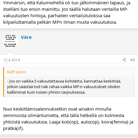
Ymmärsin, että Kalumiehellä oli tuo jälkimmäinen tapaus, ja
itselläni tuo ensin mainittu. Jos täällä halutaan vertailla MP-
vakuutusten hintoja, parhaiten vertailutuloksia saa
kilpailuttamalla pelkän MPn ilman muita vakuutuksia.
Väre
12.4.2014
#8
Kaff sanoi:
- Jos on vaikka 5 vakuutettavaa kohdetta, kannattaa keskittää,
jolloin säästää tod näk rahaa vaikka MP:n vakuutukset olisikin
kalliimmat kuin toisen yhtiön tarjouksessa.
Nuo keskittämisalennuksetkin ovat ainakin minulla
semmoista silmänlumetta, että tällä hetkellä on kolmesta
yhtiöstä vakuutuksia. Laaja koti(op), auto(op), koira(fennia) ja
prätkä(if).