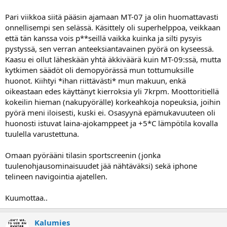
a
Pari viikkoa siitä pääsin ajamaan MT-07 ja olin huomattavasti
onnellisempi sen selässä. Käsittely oli superhelppoa, veikkaan
että tän kanssa vois p**seillä vaikka kuinka ja silti pysyis
pystyssä, sen verran anteeksiantavainen pyörä on kyseessä.
Kaasu ei ollut läheskään yhtä äkkiväärä kuin MT-09:ssä, mutta
kytkimen säädöt oli demopyörässä mun tottumuksille
huonot. Kiihtyi *ihan riittävästi* mun makuun, enkä
oikeastaan edes käyttänyt kierroksia yli 7krpm. Moottoritiellä
kokeilin hieman (nakupyörälle) korkeahkoja nopeuksia, joihin
pyörä meni iloisesti, kuski ei. Osasyynä epämukavuuteen oli
huonosti istuvat laina-ajokamppeet ja +5*C lämpötila kovalla
tuulella varustettuna.
Omaan pyörääni tilasin sportscreenin (jonka
tuulenohjausominaisuudet jää nähtäväksi) sekä iphone
telineen navigointia ajatellen.
Kuumottaa..
Kalumies