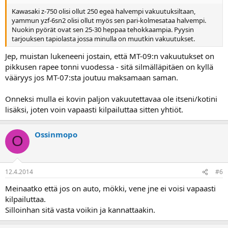
Kawasaki z-750 olisi ollut 250 egeä halvempi vakuutuksiltaan,
yammun yzf-6sn2 olisi ollut myös sen pari-kolmesataa halvempi.
Nuokin pyörät ovat sen 25-30 heppaa tehokkaampia. Pyysin
tarjouksen tapiolasta jossa minulla on muutkin vakuutukset.
Jep, muistan lukeneeni jostain, että MT-09:n vakuutukset on
pikkusen rapee tonni vuodessa - sitä silmälläpitäen on kyllä
vääryys jos MT-07:sta joutuu maksamaan saman.
Onneksi mulla ei kovin paljon vakuutettavaa ole itseni/kotini
lisäksi, joten voin vapaasti kilpailuttaa sitten yhtiöt.
Ossinmopo
O
12.4.2014
#6
Meinaatko että jos on auto, mökki, vene jne ei voisi vapaasti
kilpailuttaa.
Silloinhan sitä vasta voikin ja kannattaakin.