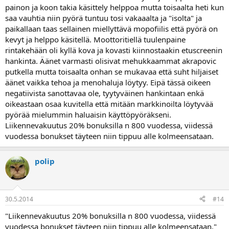
painon ja koon takia käsittely helppoa mutta toisaalta heti kun
saa vauhtia niin pyörä tuntuu tosi vakaaalta ja "isolta" ja
paikallaan taas sellainen miellyttävä mopofiilis että pyörä on
kevyt ja helppo käsitellä. Moottoritiellä tuulenpaine
rintakehään oli kyllä kova ja kovasti kiinnostaakin etuscreenin
hankinta. Äänet varmasti olisivat mehukkaammat akrapovic
putkella mutta toisaalta onhan se mukavaa että suht hiljaiset
äänet vaikka tehoa ja menohaluja löytyy. Eipä tässä oikeen
negatiivista sanottavaa ole, tyytyväinen hankintaan enkä
oikeastaan osaa kuvitella että mitään markkinoilta löytyvää
pyörää mielummin haluaisin käyttöpyöräkseni.
Liikennevakuutus 20% bonuksilla n 800 vuodessa, viidessä
vuodessa bonukset täyteen niin tippuu alle kolmeensataan.
polip
30.5.2014
#14
"Liikennevakuutus 20% bonuksilla n 800 vuodessa, viidessä
vuodessa bonukset täyteen niin tippuu alle kolmeensataan."