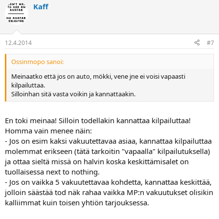
Kaff
12.4.2014
#7
Ossinmopo sanoi:
Meinaatko että jos on auto, mökki, vene jne ei voisi vapaasti
kilpailuttaa.
Silloinhan sitä vasta voikin ja kannattaakin.
En toki meinaa! Silloin todellakin kannattaa kilpailuttaa!
Homma vain menee näin:
- Jos on esim kaksi vakuutettavaa asiaa, kannattaa kilpailuttaa
molemmat erikseen (tätä tarkoitin "vapaalla" kilpailutuksella)
ja ottaa sieltä missä on halvin koska keskittämisalet on
tuollaisessa next to nothing.
- Jos on vaikka 5 vakuutettavaa kohdetta, kannattaa keskittää,
jolloin säästää tod näk rahaa vaikka MP:n vakuutukset olisikin
kalliimmat kuin toisen yhtiön tarjouksessa.