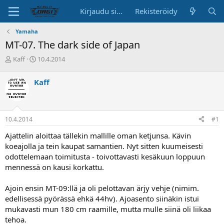
Kirjaudu sisään
Rekisteröidy
Yamaha
MT-07. The dark side of Japan
K
A
Kaff
10.4.2014
e
l
s
o
Kaff
k
i
u
t
s
u
t
s
10.4.2014
#1
e
p
l
ä
Ajattelin aloittaa tällekin mallille oman ketjunsa. Kävin
u
i
koeajolla ja tein kaupat samantien. Nyt sitten kuumeisesti
n
v
odottelemaan toimitusta - toivottavasti kesäkuun loppuun
a
ä
mennessä on kausi korkattu.
l
o
i
Ajoin ensin MT-09:llä ja oli pelottavan ärjy vehje (nimim.
t
edellisessä pyörässä ehkä 44hv). Ajoasento siinäkin istui
t
mukavasti mun 180 cm raamille, mutta mulle siinä oli liikaa
a
tehoa.
j