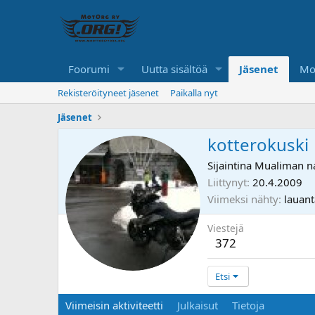
Foorumi
Uutta sisältöä
Jäsenet
Mo
Rekisteröityneet jäsenet
Paikalla nyt
Jäsenet
kotterokuski
Sijaintina
Mualiman n
Liittynyt
20.4.2009
Viimeksi nähty
lauant
Viestejä
372
Etsi
Viimeisin aktiviteetti
Julkaisut
Tietoja