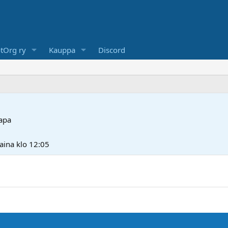
tOrg ry
Kauppa
Discord
apa
aina klo 12:05