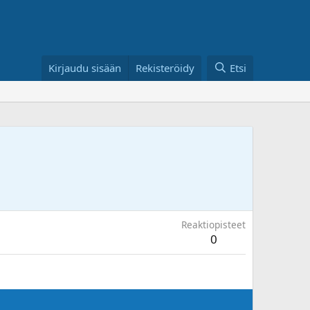
Kirjaudu sisään
Rekisteröidy
Etsi
Reaktiopisteet
0