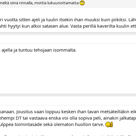
eltä siinä rinnalla, mottia lukuunottamatta
pari vuotta sitten ajeli ja luulin itsekin ihan muuksi kuin piikiksi
i hyytyi kun alkoi satasen alue. Vasta perillä kaverilta kuulin että 
 ajella ja tuntuu tehojaan isommalta.
kanaan. Jousitus vaan loppuu kesken ihan tavan metsäteilläkin e
nhempi DT tai vastaava enska voi olla sopiva peli, ainakin jalkata
hulppea toimintasäde sekä olematon huollon tarve.