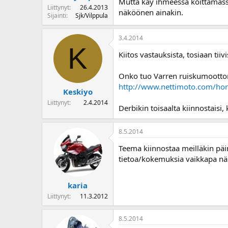
Mutta käy ihmeessä koittamassa 
Liittynyt
26.4.2013
näköönen ainakin.
Sijainti
Sjk/Vilppula
3.4.2014
K
Kiitos vastauksista, tosiaan tii
Onko tuo Varren ruiskumoottor
http://www.nettimoto.com/ho
Keskiyo
Liittynyt
2.4.2014
Derbikin toisaalta kiinnostaisi, 
8.5.2014
Teema kiinnostaa meilläkin päin
tietoa/kokemuksia vaikkapa nä
karia
Liittynyt
11.3.2012
8.5.2014