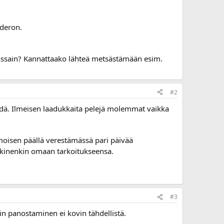
aderon.
 jossain? Kannattaako lähteä metsästämään esim.
#2
ydä. Ilmeisen laadukkaita pelejä molemmat vaikka
 moisen päällä verestämässä pari päivää
ikkinenkin omaan tarkoitukseensa.
#3
iin panostaminen ei kovin tähdellistä.