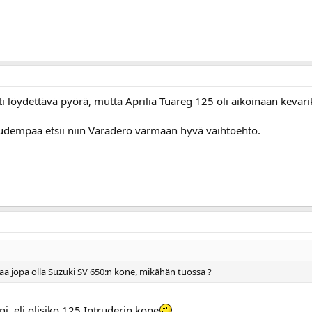
i löydettävä pyörä, mutta Aprilia Tuareg 125 oli aikoinaan kevar
udempaa etsii niin Varadero varmaan hyvä vaihtoehto.
aa jopa olla Suzuki SV 650:n kone, mikähän tuossa ?
ni, eli olisiko 125 Intruderin kone