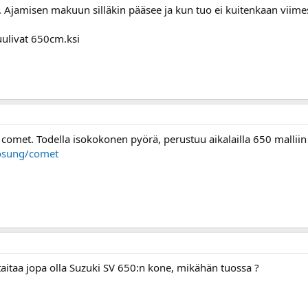
. Ajamisen makuun silläkin pääsee ja kun tuo ei kuitenkaan viime
luulivat 650cm.ksi
ng comet. Todella isokokonen pyörä, perustuu aikalailla 650 malliin
osung/comet
aitaa jopa olla Suzuki SV 650:n kone, mikähän tuossa ?