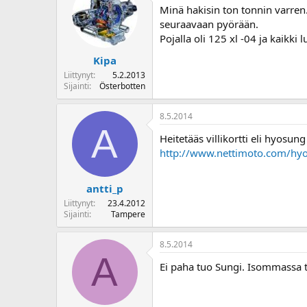
Minä hakisin ton tonnin varren
seuraavaan pyörään.
Pojalla oli 125 xl -04 ja kaikki 
Kipa
Liittynyt
5.2.2013
Sijainti
Österbotten
8.5.2014
A
Heitetääs villikortti eli hyosu
http://www.nettimoto.com/hy
antti_p
Liittynyt
23.4.2012
Sijainti
Tampere
8.5.2014
A
Ei paha tuo Sungi. Isommassa t