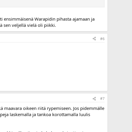
. Lähti ensimmäisenä Warapidin pihasta ajamaan ja
sen veljellä vielä oli piikki.
#6
#7
ikä maavara oikeen riitä rypemiseen. Jos pidemmälle
ppeja laskemalla ja tankoa korottamalla luulis