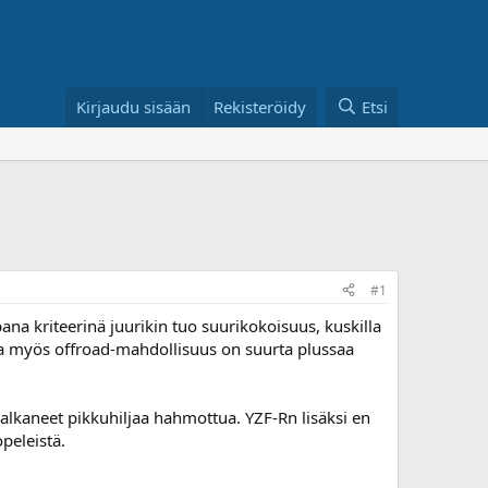
Kirjaudu sisään
Rekisteröidy
Etsi
#1
na kriteerinä juurikin tuo suurikokoisuus, kuskilla
ta myös offroad-mahdollisuus on suurta plussaa
 alkaneet pikkuhiljaa hahmottua. YZF-Rn lisäksi en
peleistä.