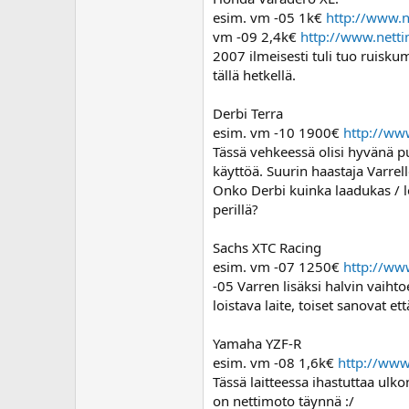
o
esim. vm -05 1k€
http://www.
i
vm -09 2,4k€
http://www.nett
t
2007 ilmeisesti tuli tuo ruisk
t
tällä hetkellä.
a
j
a
Derbi Terra
esim. vm -10 1900€
http://ww
Tässä vehkeessä olisi hyvänä p
käyttöä. Suurin haastaja Varrell
Onko Derbi kuinka laadukas / lö
perillä?
Sachs XTC Racing
esim. vm -07 1250€
http://ww
-05 Varren lisäksi halvin vaihto
loistava laite, toiset sanovat e
Yamaha YZF-R
esim. vm -08 1,6k€
http://ww
Tässä laitteessa ihastuttaa ul
on nettimoto täynnä :/