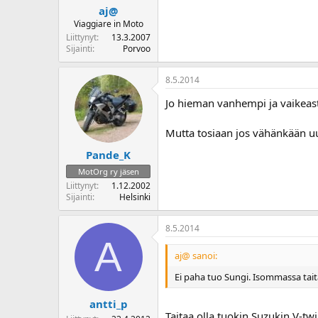
aj@
Viaggiare in Moto
Liittynyt
13.3.2007
Sijainti
Porvoo
8.5.2014
Jo hieman vanhempi ja vaikeast
Mutta tosiaan jos vähänkään u
Pande_K
MotOrg ry jäsen
Liittynyt
1.12.2002
Sijainti
Helsinki
8.5.2014
A
aj@ sanoi:
Ei paha tuo Sungi. Isommassa tait
antti_p
Taitaa olla tuokin Suzukin V-twi