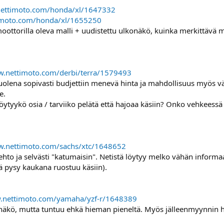
nettimoto.com/honda/xl/1647332
imoto.com/honda/xl/1655250
umoottorilla oleva malli + uudistettu ulkonäkö, kuinka merkittävä
w.nettimoto.com/derbi/terra/1579493
uolena sopivasti budjettiin menevä hinta ja mahdollisuus myös v
e.
ytyykö osia / tarviiko pelätä että hajoaa käsiin? Onko vehkeessä m
w.nettimoto.com/sachs/xtc/1648652
ehto ja selvästi "katumaisin". Netistä löytyy melko vähän informaati
ttä pysy kaukana ruostuu käsiin).
w.nettimoto.com/yamaha/yzf-r/1648389
konäkö, mutta tuntuu ehkä hieman pieneltä. Myös jälleenmyynnin