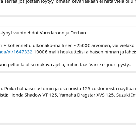
Terraa jos jostain löytyy, omaan kevariaikaan ei niitä vielä ollu
vistynyt vaihtoehdot Varedaroon ja Derbiin.
i + kohennettu ulkonäkö-malli sen ~2500€ arvoinen, vai vieläkö
nda/xl/1647332
1000€ malli houkuttelisi alhaisen hinnan ja lähei
kun pelloilla olisi mukava ajella, mihin taas Varre ei juuri pysty..
. Poika haluaisi customin ja osa noista 125 customeista näyttää i
istä: Honda Shadow VT 125, Yamaha Dragstar XVS 125, Suzuki In