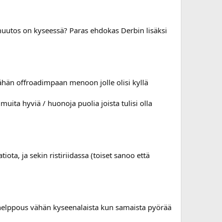
 muutos on kyseessä? Paras ehdokas Derbin lisäksi
ähän offroadimpaan menoon jolle olisi kyllä
uita hyviä / huonoja puolia joista tulisi olla
ota, ja sekin ristiriidassa (toiset sanoo että
 helppous vähän kyseenalaista kun samaista pyörää