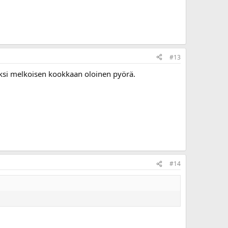
#13
iksi melkoisen kookkaan oloinen pyörä.
#14