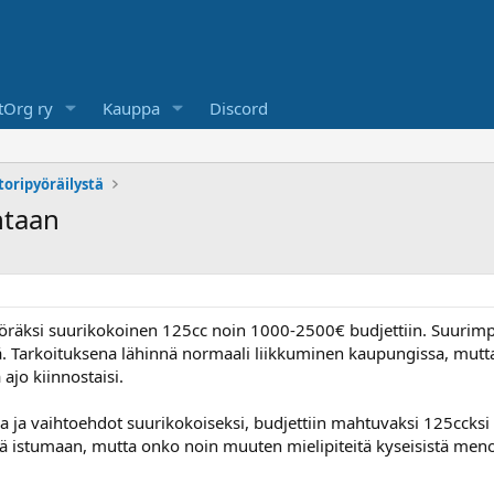
Org ry
Kauppa
Discord
toripyöräilystä
ntaan
pyöräksi suurikokoinen 125cc noin 1000-2500€ budjettiin. Suurimpa
ä. Tarkoituksena lähinnä normaali liikkuminen kaupungissa, mut
 ajo kiinnostaisi.
oja ja vaihtoehdot suurikokoiseksi, budjettiin mahtuvaksi 125ccksi
lä istumaan, mutta onko noin muuten mielipiteitä kyseisistä meno