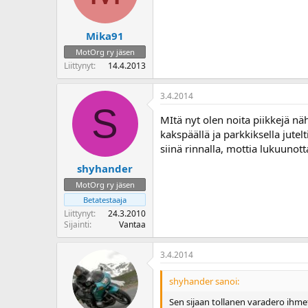
Mika91
MotOrg ry jäsen
Liittynyt
14.4.2013
3.4.2014
S
MItä nyt olen noita piikkejä nä
kakspäällä ja parkkiksella jutel
siinä rinnalla, mottia lukuuno
shyhander
MotOrg ry jäsen
Betatestaaja
Liittynyt
24.3.2010
Sijainti
Vantaa
3.4.2014
shyhander sanoi:
Sen sijaan tollanen varadero ihmetyt