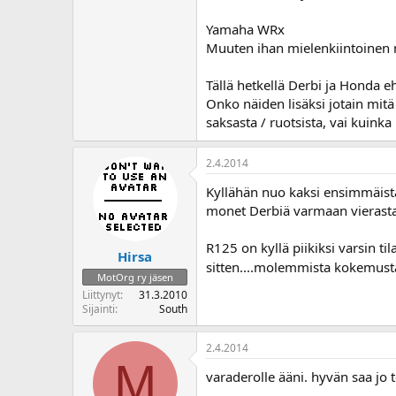
Yamaha WRx
Muuten ihan mielenkiintoinen 
Tällä hetkellä Derbi ja Honda 
Onko näiden lisäksi jotain mit
saksasta / ruotsista, vai kuinka
2.4.2014
Kyllähän nuo kaksi ensimmäistä
monet Derbiä varmaan vierasta
R125 on kyllä piikiksi varsin t
Hirsa
sitten....molemmista kokemusta
MotOrg ry jäsen
Liittynyt
31.3.2010
Sijainti
South
2.4.2014
M
varaderolle ääni. hyvän saa jo t