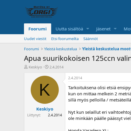
Foorumi
Uutta sisältöä
Jäsenet
Mot
Uudet viestit
Etsi foorumeilta
Säännöt
Foorumi
Yleistä keskustelua
Yleistä keskustelua moot
Apua suurikokoisen 125ccn vali
K
A
Keskiyo
2.4.2014
e
l
s
o
2.4.2014
k
i
K
Tarkoituksena olisi etsiä ensi
u
t
s
u
kun on mittaa melkein 2 metri
t
s
sillä myös pelloilla / metsäteillä
e
p
Keskiyo
l
ä
Nyt kun selaillut eri vaihtoeht
u
i
Liittynyt
2.4.2014
ole minkään päälle päässyt vie
n
v
a
ä
l
Honda Varadero XL: