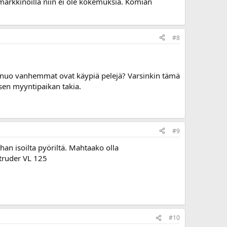
 markkinoilla niin ei ole kokemuksia. Komian
#8
 nuo vanhemmat ovat käypiä pelejä? Varsinkin tämä
sen myyntipaikan takia.
#9
han isoilta pyöriltä. Mahtaako olla
truder VL 125
#10