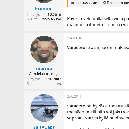
oma kuussatanen XJ Diversion pien
krummi
Liittynyt
4.8.2010
Kaverin veli tuollaisella vielä 
Sijainti
Pohjois-Savo
maantiellä ihmettelin miten vauht
3.4.2014
Varaderolle ääni, se on mukava
mornia
Vinkuleluharrastaja
Liittynyt
2.10.2007
Sijainti
pks
3.4.2014
Varadero on hyväksi todettu ai
metsään mielii niin voi joku va
sopivan. Varrea kyllä puoltaa 
SaltyCapt