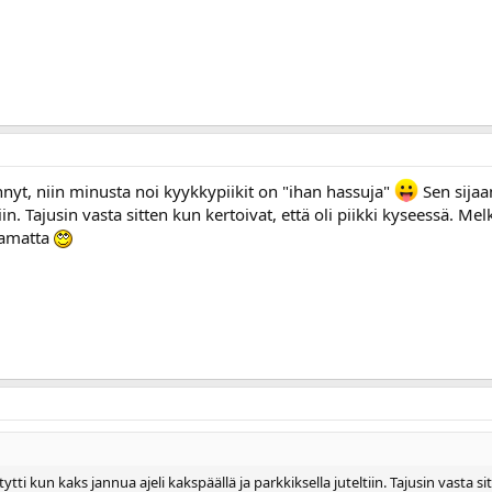
hnyt, niin minusta noi kyykkypiikit on "ihan hassuja"
Sen sijaa
tiin. Tajusin vasta sitten kun kertoivat, että oli piikki kyseessä. 
ttamatta
ti kun kaks jannua ajeli kakspäällä ja parkkiksella juteltiin. Tajusin vasta si