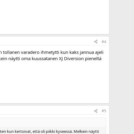
#4
n tollanen varadero ihmetytti kun kaks jannua ajeli
Melkein näytti oma kuussatanen XJ Diversion pieneltä
#5
tten kun kertoivat, että oli piikki kyseessä. Melkein näytti