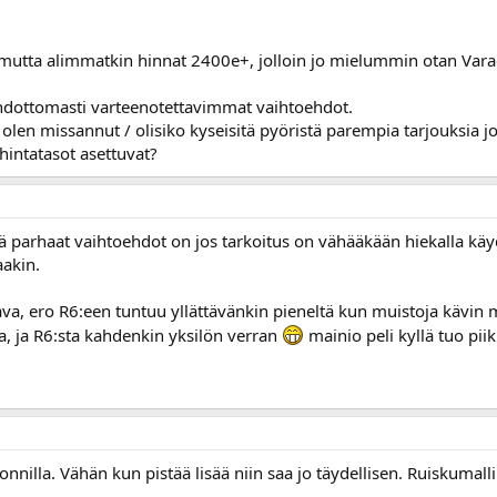
mutta alimmatkin hinnat 2400e+, jolloin jo mielummin otan Var
ehdottomasti varteenotettavimmat vaihtoehdot.
ä olen missannut / olisiko kyseisitä pyöristä parempia tarjouksia
 hintatasot asettuvat?
 parhaat vaihtoehdot on jos tarkoitus on vähääkään hiekalla kä
akin.
ilava, ero R6:een tuntuu yllättävänkin pieneltä kun muistoja kävin
, ja R6:sta kahdenkin yksilön verran
mainio peli kyllä tuo pi
onnilla. Vähän kun pistää lisää niin saa jo täydellisen. Ruiskumall