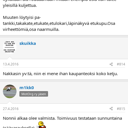
yleisillä kuljettua.
Muuten löytyisi pa-
tankki,takakate,etukate,etulokari,läpinäkyvä etukupu.Osa
virheettömiä,osa naarmuilla.
skuikka
13.4.2016
#814
Nakkasin yv:tä, niin ei mene ihan kaupanteoksi koko ketju.
m1kk0
MotOrg ry jäsen
27.4.2016
#815
Nonnii alkaa olee valmista. Toimivuus testataan sunnuntaina
(säävarauksella)