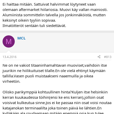
Ei haittaa mitään. Sattuivat halvimmat löytyneet vaan
olemaan aftermarket hiilariosia. Muovi käy vallan mainiosti.
Alumiinista sommittelin talvella jos jonkinnäköistä, mutten
keksinyt oikein tyyliin sopivaa.
Ilmatötteröt sentään tuli siedettävät.
MCL
M
13.4.2016
#813
Ne on ne vakiot titaaninhamahtavan muoviset,vaihdoin itse
juurikin ne hiilikuituiset tilalle.En ole vielä ehtinyt käymään
tallilla.Vasen puoli muistaakseni naaemuilla ja oikea
virheetön.
Olisko parikymppiä kohtuullinen hinta?Kuljen itse helsinkiin
kerran kuukaudessa töihin(ensi ke ens kerran),jolloin osat
voisivat kulkeutua sinne.Jos ei ke passaa niin osat voisi noutaa
katajanokan terminaalilta joka toinen päivä ke lähtien.En
kylläkään ala roudaamaan mitään enempiä osia kun tulee