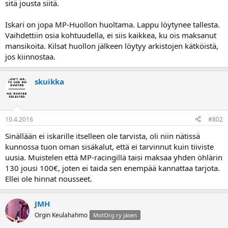
sitä jousta siitä.
a
Iskari on jopa MP-Huollon huoltama. Lappu löytynee tallesta.
Vaihdettiin osia kohtuudella, ei siis kaikkea, ku ois maksanut
mansikoita. Kilsat huollon jälkeen löytyy arkistojen kätköistä,
jos kiinnostaa.
skuikka
10.4.2016
#802
Sinällään ei iskarille itselleen ole tarvista, oli niin nätissä
kunnossa tuon oman sisäkalut, että ei tarvinnut kuin tiiviste
uusia. Muistelen että MP-racingillä taisi maksaa yhden öhlärin
130 jousi 100€, joten ei taida sen enempää kannattaa tarjota.
Ellei ole hinnat nousseet.
JMH
Orgin Keulahahmo
MotOrg ry jäsen