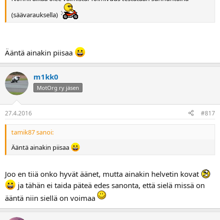
(säävarauksella)
Ääntä ainakin piisaa
m1kk0
MotOrg ry jäsen
27.4.2016
#817
tamik87 sanoi:
Ääntä ainakin piisaa
Joo en tiiä onko hyvät äänet, mutta ainakin helvetin kovat
ja tähän ei taida päteä edes sanonta, että sielä missä on
ääntä niin siellä on voimaa