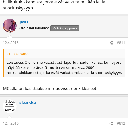
hiilikuitukikkanoista jotka eivät vaikuta millään lailla
suorituskykyyn.
JMH
Orgin Keulahahmo
MotOrg ry jäsen
12.4.2016
#811
skuikka sanoi:
Loistavaa. Olen viime kesästä asti kipuillut noiden kanssa kun pyörä
näyttää keskeneräiseltä, muttei viitsisi maksaa 200€
hiilikuitukikkanoista jotka eivät vaikuta millään lailla suorituskykyyn.
MCL:llä on käsittääkseni muoviset noi kikkareet.
skuikka
12.4.2016
#812