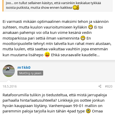
Joo... on tullut sellainen käsitys, että varsinkin keskialue tykkää
isoista putkista, mutta show ennen kaikkea
Ei varmasti mikään optimaalinen maksimi tehon ja väännön
suhteen, mutta kuulon vaurioitumiseen kylläkin
Ei toi
ainakaan pahempi voi olla kun viime kesänä vedin
motoparkissa pari settiä ilman vaimenninta
En
moottoripuolelle tehnyt mtn talvella kun rahat meni alustaan,
mutta luulen, että saattaa vaikuttaa vauhtiin jopa enemmän
kun muutama lisähepo
Ehkä seuraavalle kaudelle...
m1kk0
MotOrg ry jäsen
18.5.2016
#820
Ratafoorumilla tulikin jo tiedusteltua, että mistä jarrupaloja
parhaalla hinta/laatusuhteella? Linkkejä jos oottee jonkun
hyvän kauppiaan löytäny. Vanhempaan 99-01 malliin on
paremmin paloja tarjolla kuin tähän 4pad type
Omaa