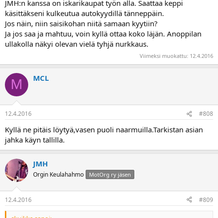
JMH:n kanssa on iskarikaupat työn alla. Saattaa keppi
käsittäkseni kulkeutua autokyydillä tänneppäin.
Jos näin, niin saisikohan niitä samaan kyytiin?
Ja jos saa ja mahtuu, voin kyllä ottaa koko läjän. Anoppilan
ullakolla näkyi olevan vielä tyhjä nurkkaus.
Viimeksi muokattu:
12.4.2016
MCL
M
12.4.2016
#808
Kyllä ne pitäis löytyä,vasen puoli naarmuilla.Tarkistan asian
jahka käyn tallilla.
JMH
Orgin Keulahahmo
MotOrg ry jäsen
12.4.2016
#809