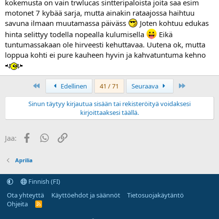
kokemusta on vain trwlucas sintteripaloista joita saa esim
motonet 7 kybää sarja, mutta ainakin rataajossa haihtuu
savuna ilmaan muutamassa päiväss
Joten kohtuu edukas
hinta selittyy todella nopealla kulumisella
Eikä
tuntumassakaan ole hirveesti kehuttavaa. Uutena ok, mutta
loppua kohti ei pure kauheen hyvin ja kahvatuntuma kehno
First
Last
Edellinen
41 / 71
Seuraava
Sinun täytyy kirjautua sisään tai rekisteröityä voidaksesi
kirjoittaaksesi täällä.
Facebook
WhatsApp
Linkki
Jaa:
Aprilia
Finnish (FI)
Ota yhteyttä
Käyttöehdot ja säännöt
Tietosuojakäytäntö
Ohjeita
R
S
S