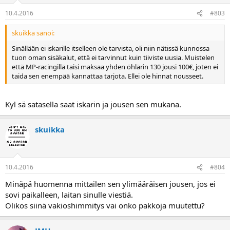
10.4.2016
#803
skuikka sanoi:
Sinällään ei iskarille itselleen ole tarvista, oli niin nätissä kunnossa
tuon oman sisäkalut, että ei tarvinnut kuin tiiviste uusia. Muistelen
että MP-racingillä taisi maksaa yhden öhlärin 130 jousi 100€, joten ei
taida sen enempää kannattaa tarjota. Ellei ole hinnat nousseet.
Kyl sä satasella saat iskarin ja jousen sen mukana.
skuikka
10.4.2016
#804
Minäpä huomenna mittailen sen ylimääräisen jousen, jos ei
sovi paikalleen, laitan sinulle viestiä.
Olikos siinä vakioshimmitys vai onko pakkoja muutettu?