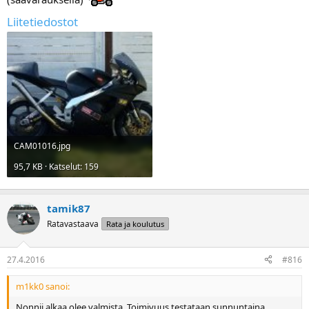
Liitetiedostot
CAM01016.jpg
95,7 KB · Katselut: 159
tamik87
Ratavastaava
Rata ja koulutus
27.4.2016
#816
m1kk0 sanoi:
Nonnii alkaa olee valmista. Toimivuus testataan sunnuntaina