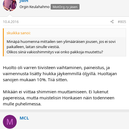
JMH
Orgin Keulahahmo
MotOrg ry jäsen
10.4.2016
#805
skuikka sanoi:
Minäpä huomenna mittailen sen ylimääräisen jousen, jos ei sovi
paikalleen, laitan sinulle viestiä.
Olikos siinä vakioshimmitys vai onko pakkoja muutettu?
Huolto oli varren tiivisteen vaihtaminen, paineistus, ja
vaimennusta lisätty hiukka jäykemmillä öljyillä. Huoltajan
sanojen mukaan 10%. Tiiä sitten.
Mikään ei viittaa shimmien muuttamiseen. Ei lukenut
papereissa, mutta muistelisin Honkasen näin todenneen
mulle puhelimessa.
MCL
M