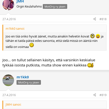
JMH
Orgin Keulahahmo
MotOrg ry jäsen
27.4.2016
#818
m1kk0 sanoi:
Joo en tiiä onko hyvät äänet, mutta ainakin helvetin kovat
ja
tähän ei taida päteä edes sanonta, että sielä missä on ääntä niin
siellä on voimaa
Joo... on tullut sellainen käsitys, että varsinkin keskialue
tykkää isoista putkista, mutta show ennen kaikkea
m1kk0
MotOrg ry jäsen
27.4.2016
#819
JMH sanoi: