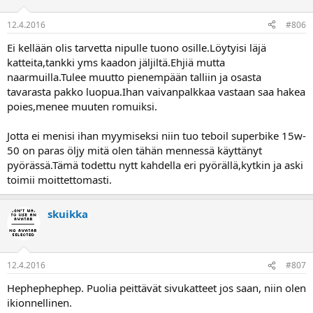
12.4.2016
#806
Ei kellään olis tarvetta nipulle tuono osille.Löytyisi läjä
katteita,tankki yms kaadon jäljiltä.Ehjiä mutta
naarmuilla.Tulee muutto pienempään talliin ja osasta
tavarasta pakko luopua.Ihan vaivanpalkkaa vastaan saa hakea
poies,menee muuten romuiksi.
Jotta ei menisi ihan myymiseksi niin tuo teboil superbike 15w-
50 on paras öljy mitä olen tähän mennessä käyttänyt
pyörässä.Tämä todettu nytt kahdella eri pyörällä,kytkin ja aski
toimii moittettomasti.
skuikka
12.4.2016
#807
Hephephephep. Puolia peittävät sivukatteet jos saan, niin olen
ikionnellinen.