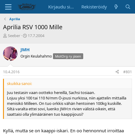
Kirjaudu sisään
Rekisteröidy
Aprilia
Aprilia RSV 1000 Mille
K
A
Seeber
17.7.2004
e
l
s
o
JMH
k
i
Orgin Keulahahmo
MotOrg ry jäsen
u
t
s
u
t
s
10.4.2016
#801
e
p
l
ä
skuikka sanoi:
u
i
n
v
Juu testasin vaan ootteko hereillä, Sachsi tosiaan.
a
ä
Lojuu yksi 100 tai 110 N/mm Ö-jousi nurkissa, niin ajattelin mittailla
l
menisikö Milleen. On tuo orkkis vähän hentoinen 100kg kuskille.
o
Siltä varalta ettei sovi, luenko JMH:n rivien välistä oikein, että
i
saattaisi olla ylimääräinen tuo kaappijousi?
t
t
a
Kyllä, mutta se on kaappi-iskari. En oo hennonnut irroittaa
j