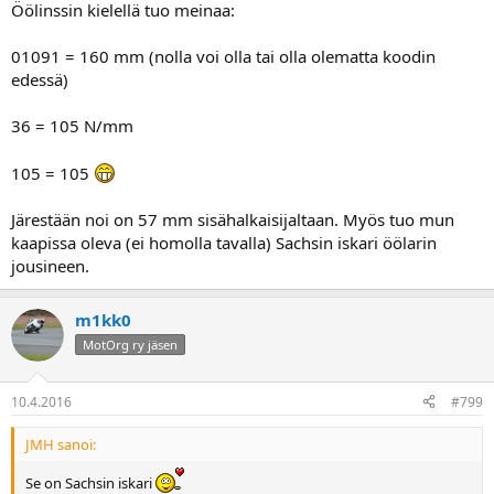
Öölinssin kielellä tuo meinaa:
01091 = 160 mm (nolla voi olla tai olla olematta koodin
edessä)
36 = 105 N/mm
105 = 105
Järestään noi on 57 mm sisähalkaisijaltaan. Myös tuo mun
kaapissa oleva (ei homolla tavalla) Sachsin iskari öölarin
jousineen.
m1kk0
MotOrg ry jäsen
10.4.2016
#799
JMH sanoi:
Se on Sachsin iskari