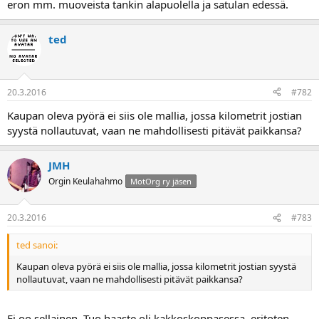
eron mm. muoveista tankin alapuolella ja satulan edessä.
a
ted
20.3.2016
#782
Kaupan oleva pyörä ei siis ole mallia, jossa kilometrit jostian
syystä nollautuvat, vaan ne mahdollisesti pitävät paikkansa?
JMH
Orgin Keulahahmo
MotOrg ry jäsen
20.3.2016
#783
ted sanoi:
Kaupan oleva pyörä ei siis ole mallia, jossa kilometrit jostian syystä
nollautuvat, vaan ne mahdollisesti pitävät paikkansa?
Ei oo sellainen. Tuo haaste oli kakkoskoppasessa, eritoten