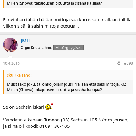
Millen (Showa) takajousen pituutta ja sisähalkaisijaa?
Ei nyt ihan tähän hätään mittoja saa kun iskari irrallaan tallilla.
Viikon sisällä saisin mittoja otettua...
JMH
Orgin Keulahahmo
MotOrg ry jäsen
10.4.2016
#798
skuikka sanoi:
Muistaako joku, tai onko jollain jousi irrallaan että saisi mittoja, -02
Millen (Showa) takajousen pituutta ja sisähalkaisijaa?
Se on Sachsin iskari
Vaihdatin aikanaan Tuonon (03) Sachsiin 105 N/mm jousen,
ja siinä oli koodi: 01091 36/105