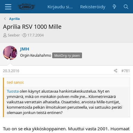
Kirjaudu sisään
Rekisteröidy
Aprilia
Aprilia RSV 1000 Mille
K
A
Seeber
17.7.2004
e
l
s
o
JMH
k
i
Orgin Keulahahmo
MotOrg ry jäsen
u
t
s
u
t
s
20.3.2016
#781
e
p
l
ä
ted sanoi:
u
i
n
v
Tuosta
olen käynyt alustavaa hankintakeskustelua. Nyt en
a
ä
ymmärrä, mikä on minkäkin polven mille jne... Kilometrimäärä
l
vaikuttaa verrattain alhaiselta. Osaatteko, arvoista Mille-tuntijat,
o
kommentoida pelkän ilmoituksen perusteella, vai sattuuko peräti
i
olemaan jonkun teistä entinen?
t
t
a
Tuo on se eka ykköskoppainen. Muuttui vasta 2001. Huomaat
j