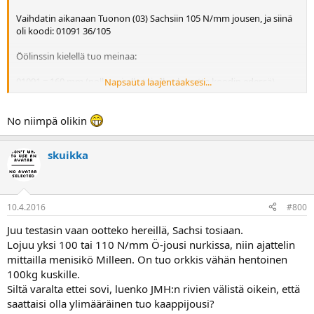
Vaihdatin aikanaan Tuonon (03) Sachsiin 105 N/mm jousen, ja siinä
oli koodi: 01091 36/105
Öölinssin kielellä tuo meinaa:
01091 = 160 mm (nolla voi olla tai olla olematta koodin edessä)
Napsauta laajentaaksesi...
36 = 105 N/mm
No niimpä olikin
105 = 105
skuikka
Järestään noi on 57 mm sisähalkaisijaltaan. Myös tuo mun kaapissa
oleva (ei homolla tavalla) Sachsin iskari öölarin jousineen.
10.4.2016
#800
Juu testasin vaan ootteko hereillä, Sachsi tosiaan.
Lojuu yksi 100 tai 110 N/mm Ö-jousi nurkissa, niin ajattelin
mittailla menisikö Milleen. On tuo orkkis vähän hentoinen
100kg kuskille.
Siltä varalta ettei sovi, luenko JMH:n rivien välistä oikein, että
saattaisi olla ylimääräinen tuo kaappijousi?