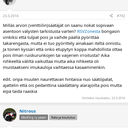
23.3.2016
#792
Milläs arvon (venttiilin)säätäjät on saanu nokat sopivaan
asentoon välysten tarkistusta varten?
RSVZonesta
bongasin
vinkiksi että tulpat pois ja vaihde päällä pyörittää
takarengasta, mutta ei tuo pyörittely ainakaan iteltä onnistu.
Ja toinen kyssäri että onko etupytyn koppa mahdollista ottaa
pois ilman ruiskurunkojen tai vaijerien irroitusta? Aika
nihkeeltä väliltä vaikuttaa mutta aika nihkeetä oli
muistaakseni imukauloja vaihtaessa kasaaminenkin.
edit. onpa muuten naurettavan hintaisia nuo säätöpalat,
ajattelin että ois pedanttina säädättäny alarajoilta pois mutta
eipä taida raaskia
Viimeksi muokattu:
23.3.2016
Nitrous
MotOrg ry jäsen
Rata ja koulutus