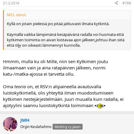
21.3.2016
#788
MCL sanoi:
Kyllä on jotain pielessä jos pitää jatkuvasti ilmata kytkintä.
Käymällä vaikka lämpimänä kesäpäivänä radalla voi huomata että
kytkimen toiminta on aivan loistavaa ajon jälkeen,johtuu ihan siitä
että öljy on oikeasti lämmennyt kunnolla.
Hmmm, mulla ku oli Mille, niin sen Kytkimen joutu
ilmaamaan vain ja aina ratapäivien jälkeen, normi
katu-/matka-ajossa ei tarvetta ollu.
Oma
teoria
on, et RSV:n alipaineella avautuvalla
luistokytkimellä, olis yhteyttä ilman muodostumiseen
kytkimen nestejärjestelmään. Juuri muualla kuin radalla, ei
ajotyylini saannu luoistokytkintä toimimaan
JMH
Orgin Keulahahmo
MotOrg ry jäsen