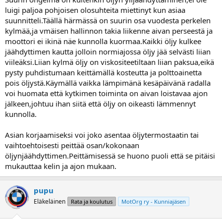
luigi paljoa pohjoisen olosuhteita miettinyt kun asiaa
suunnitteli.Täällä härmässä on suurin osa vuodesta perkelen
kylmää,ja vmäisen hallinnon takia liikenne aivan perseestä ja
moottori ei ikinä näe kunnolla kuormaa.Kaikki öljy kulkee
jäähdyttimen kautta jolloin normiajossa öljy jää selvästi liian
viileäksi.Liian kylmä öljy on viskositeetiltaan liian paksua,eikä
pysty puhdistumaan keittämällä kosteutta ja polttoainetta
pois öljystä.Käymällä vaikka lämpimänä kesäpäivänä radalla
voi huomata että kytkimen toiminta on aivan loistavaa ajon
jälkeen,johtuu ihan siitä että öljy on oikeasti lämmennyt
kunnolla.
Asian korjaamiseksi voi joko asentaa öljytermostaatin tai
vaihtoehtoisesti peittää osan/kokonaan
öljynjäähdyttimen.Peittämisessä se huono puoli että se pitäisi
mukauttaa kelin ja ajon mukaan.
pupu
Eläkeläinen
Rata ja koulutus
MotOrg ry - Kunniajäsen