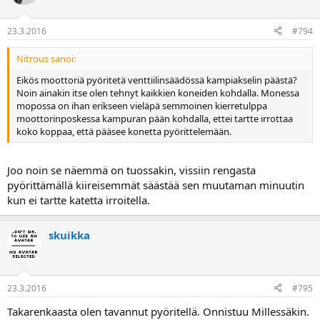
23.3.2016
#794
Nitrous sanoi:
Eikös moottoriä pyöritetä venttiilinsäädössä kampiakselin päästä?
Noin ainakin itse olen tehnyt kaikkien koneiden kohdalla. Monessa
mopossa on ihan erikseen vieläpä semmoinen kierretulppa
moottorinposkessa kampuran pään kohdalla, ettei tartte irrottaa
koko koppaa, että pääsee konetta pyörittelemään.
Joo noin se näemmä on tuossakin, vissiin rengasta
pyörittämällä kiireisemmät säästää sen muutaman minuutin
kun ei tartte katetta irroitella.
skuikka
23.3.2016
#795
Takarenkaasta olen tavannut pyöritellä. Onnistuu Millessäkin.