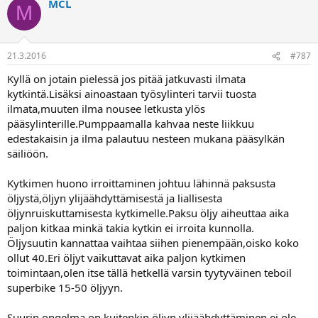
MCL
M
21.3.2016
#787
Kyllä on jotain pielessä jos pitää jatkuvasti ilmata
kytkintä.Lisäksi ainoastaan työsylinteri tarvii tuosta
ilmata,muuten ilma nousee letkusta ylös
pääsylinterille.Pumppaamalla kahvaa neste liikkuu
edestakaisin ja ilma palautuu nesteen mukana pääsylkän
säiliöön.
Kytkimen huono irroittaminen johtuu lähinnä paksusta
öljystä,öljyn ylijäähdyttämisestä ja liallisesta
öljynruiskuttamisesta kytkimelle.Paksu öljy aiheuttaa aika
paljon kitkaa minkä takia kytkin ei irroita kunnolla.
Öljysuutin kannattaa vaihtaa siihen pienempään,oisko koko
ollut 40.Eri öljyt vaikuttavat aika paljon kytkimen
toimintaan,olen itse tällä hetkellä varsin tyytyväinen teboil
superbike 15-50 öljyyn.
Suurin ongelma on kuitenkin öljyn ylijäähdyttäminen,ei ole