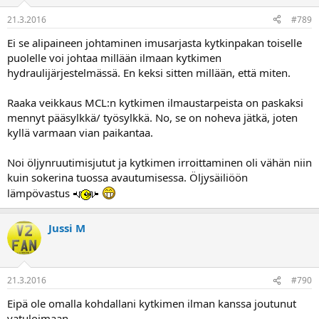
21.3.2016
#789
Ei se alipaineen johtaminen imusarjasta kytkinpakan toiselle
puolelle voi johtaa millään ilmaan kytkimen
hydraulijärjestelmässä. En keksi sitten millään, että miten.
Raaka veikkaus MCL:n kytkimen ilmaustarpeista on paskaksi
mennyt pääsylkkä/ työsylkkä. No, se on noheva jätkä, joten
kyllä varmaan vian paikantaa.
Noi öljynruutimisjutut ja kytkimen irroittaminen oli vähän niin
kuin sokerina tuossa avautumisessa. Öljysäiliöön
lämpövastus
Jussi M
21.3.2016
#790
Eipä ole omalla kohdallani kytkimen ilman kanssa joutunut
vatuloimaan.