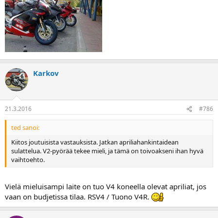
Karkov
21.3.2016
#786
ted sanoi:
Kiitos joutuisista vastauksista. Jatkan apriliahankintaidean
sulattelua. V2-pyörää tekee mieli, ja tämä on toivoakseni ihan hyvä
vaihtoehto.
Vielä mieluisampi laite on tuo V4 koneella olevat apriliat, jos
vaan on budjetissa tilaa. RSV4 / Tuono V4R.