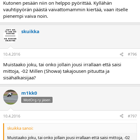
Kutonen pesään niin on helppo pyörittää. Kyllähän
vauhtipyörän päästä vaivattomammin kiertää, vaan itselle
pienempi vaiva noin.
skuikka
10.4.2016
#796
Muistaako joku, tai onko jollain jousi irrallaan että saisi
mittoja, -02 Millen (Showa) takajousen pituutta ja
sisähalkaisijaa?
m1kk0
MotOrg ry jäsen
10.4.2016
#797
skuikka sanoi:
Muistaako joku, tai onko jollain jousi irrallaan että saisi mittoja, -02