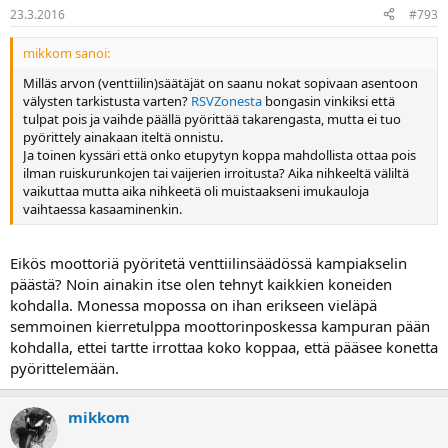
23.3.2016
#793
mikkom sanoi:
Milläs arvon (venttiilin)säätäjät on saanu nokat sopivaan asentoon
välysten tarkistusta varten?
RSVZonesta
bongasin vinkiksi että
tulpat pois ja vaihde päällä pyörittää takarengasta, mutta ei tuo
pyörittely ainakaan iteltä onnistu.
Ja toinen kyssäri että onko etupytyn koppa mahdollista ottaa pois
ilman ruiskurunkojen tai vaijerien irroitusta? Aika nihkeeltä väliltä
vaikuttaa mutta aika nihkeetä oli muistaakseni imukauloja
vaihtaessa kasaaminenkin.
Eikös moottoriä pyöritetä venttiilinsäädössä kampiakselin
päästä? Noin ainakin itse olen tehnyt kaikkien koneiden
kohdalla. Monessa mopossa on ihan erikseen vieläpä
semmoinen kierretulppa moottorinposkessa kampuran pään
kohdalla, ettei tartte irrottaa koko koppaa, että pääsee konetta
pyörittelemään.
mikkom