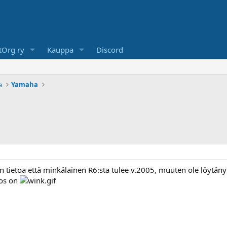
Org ry
Kauppa
Discord
a
Yamaha
ain tietoa että minkälainen R6:sta tulee v.2005, muuten ole löytän
jos on