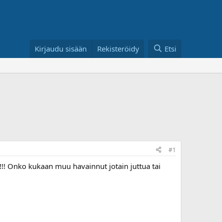
Kirjaudu sisään
Rekisteröidy
Etsi
#1
y!!! Onko kukaan muu havainnut jotain juttua tai