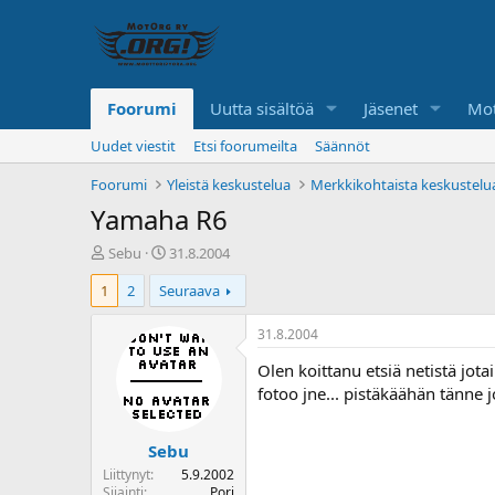
Foorumi
Uutta sisältöä
Jäsenet
Mot
Uudet viestit
Etsi foorumeilta
Säännöt
Foorumi
Yleistä keskustelua
Merkkikohtaista keskustelu
Yamaha R6
K
A
Sebu
31.8.2004
e
l
1
2
Seuraava
s
o
k
i
u
t
31.8.2004
s
u
Olen koittanu etsiä netistä jot
t
s
e
p
fotoo jne... pistäkäähän tänne 
l
ä
u
i
Sebu
n
v
a
ä
Liittynyt
5.9.2002
l
Sijainti
Pori