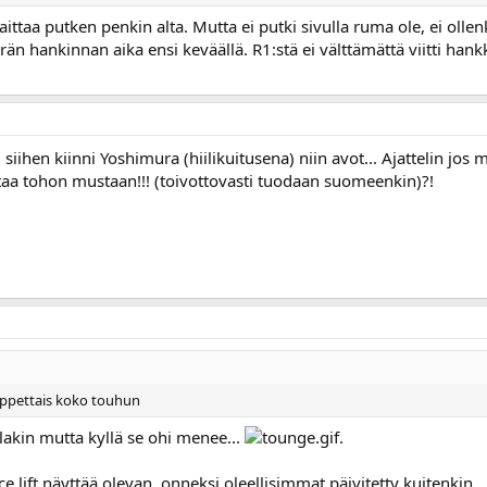
aittaa putken penkin alta. Mutta ei putki sivulla ruma ole, ei oll
hankinnan aika ensi keväällä. R1:stä ei välttämättä viitti hankkia
 siihen kiinni Yoshimura (hiilikuitusena) niin avot... Ajattelin jo
htaa tohon mustaan!!! (toivottovasti tuodaan suomeenkin)?!
loppettais koko touhun
llakin mutta kyllä se ohi menee...
.
ce lift näyttää olevan, onneksi oleellisimmat päivitetty kuitenkin.