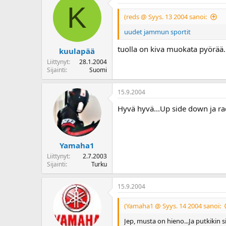
K
(reds @ Syys. 13 2004 sanoi:
uudet jammun sportit
tuolla on kiva muokata pyörää.
kuulapää
Liittynyt
28.1.2004
Sijainti
Suomi
15.9.2004
Hyvä hyvä...Up side down ja ra
Yamaha1
Liittynyt
2.7.2003
Sijainti
Turku
15.9.2004
(Yamaha1 @ Syys. 14 2004 sanoi:
Jep, musta on hieno...Ja putkikin s