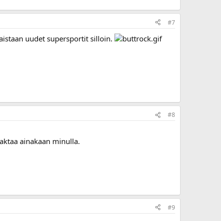
#7
kaistaan uudet supersportit silloin.
#8
 faktaa ainakaan minulla.
#9