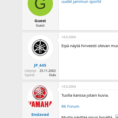
G
uudet jammun sportit
Guest
Guest
14.9.2004
Eipä näytä hirveesti olevan muu
JP_445
Liittynyt
25.11.2002
Sijainti
Oulu
14.9.2004
Tuolla kanssa jotain kuvia.
R6 Forum
Enslaved
Musta näyttää pirun hyvältä