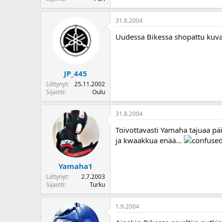
o
i
31.8.2004
t
t
Uudessa Bikessa shopattu kuva 
a
j
a
JP_445
Liittynyt
25.11.2002
Sijainti
Oulu
31.8.2004
Toivottavasti Yamaha tajuaa päi
ja kwaakkua enää...
Yamaha1
Liittynyt
2.7.2003
Sijainti
Turku
1.9.2004