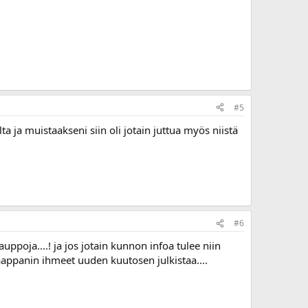
#5
lta ja muistaakseni siin oli jotain juttua myös niistä
#6
poja....! ja jos jotain kunnon infoa tulee niin
aappanin ihmeet uuden kuutosen julkistaa....