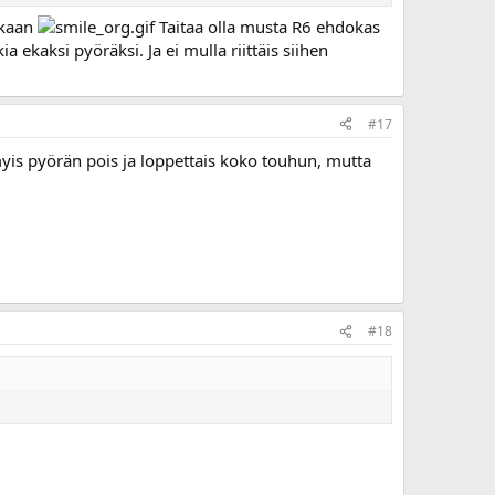
enkaan
Taitaa olla musta R6 ehdokas
 ekaksi pyöräksi. Ja ei mulla riittäis siihen
#17
s myis pyörän pois ja loppettais koko touhun, mutta
#18