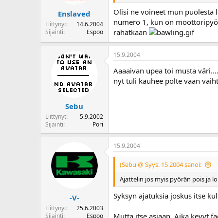
Olisi ne voineet mun puolesta l
Enslaved
numero 1, kun on moottoripyörän 
Liittynyt
14.6.2004
rahatkaan
Sijainti
Espoo
15.9.2004
Aaaaivan upea toi musta väri....
nyt tuli kauhee polte vaan vai
Sebu
Liittynyt
5.9.2002
Sijainti
Pori
15.9.2004
(Sebu @ Syys. 15 2004 sanoi:
Ajattelin jos myis pyörän pois ja 
Syksyn ajatuksia joskus itse ku
-V-
Liittynyt
25.6.2003
Mutta itse asiaan. Aika kevyt fa
Sijainti
Espoo