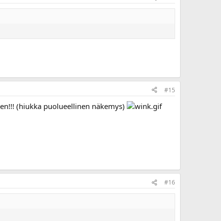
#15
nen!!! (hiukka puolueellinen näkemys)
#16