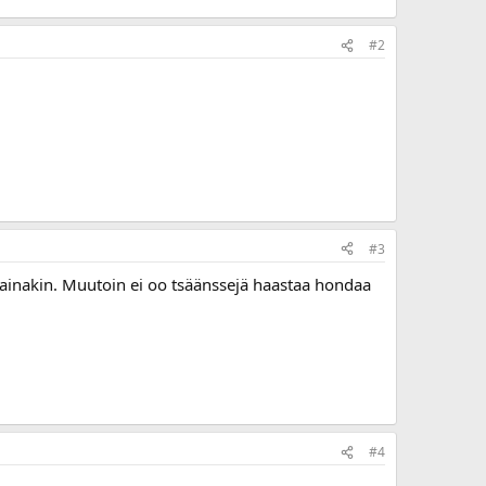
#2
#3
it ainakin. Muutoin ei oo tsäänssejä haastaa hondaa
#4