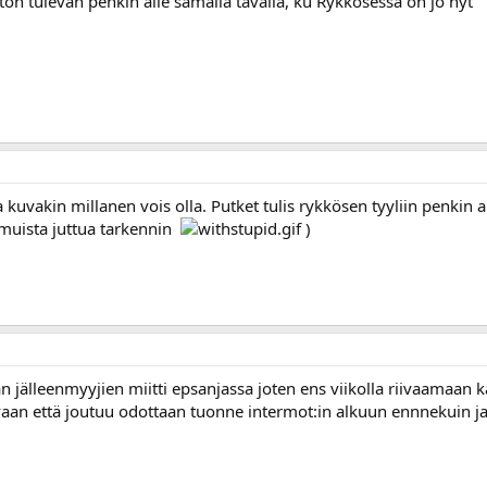
ston tulevan penkin alle samalla tavalla, ku Rykkösessä on jo nyt
lla kuvakin millanen vois olla. Putket tulis rykkösen tyyliin penkin a
En muista juttua tarkennin
)
älleenmyyjien miitti epsanjassa joten ens viikolla riivaamaan kaup
 vaan että joutuu odottaan tuonne intermot:in alkuun ennnekuin j