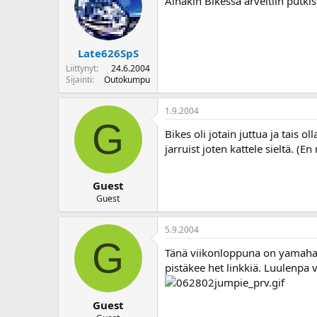
Ainakin Bikessa arveltiin putki
Late626SpS
Liittynyt
24.6.2004
Sijainti
Outokumpu
1.9.2004
G
Bikes oli jotain juttua ja tais o
jarruist joten kattele sieltä. (
Guest
Guest
5.9.2004
G
Tänä viikonloppuna on yamahan j
pistäkee het linkkiä. Luulenpa
Guest