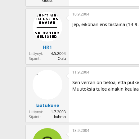
Guest
10.9.2004
Jep, eiköhän ens tiistaina (14.9
HR1
Liittynyt
4.5.2004
Sijainti
Oulu
11.9.2004
Sen verran on tietoa, että putki
Muutoksia tulee ainakin keulaan 
laatukone
Liittynyt
1.7.2003
Sijainti
kuhmo
13.9.2004