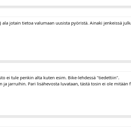
.) ala jotain tietoa valumaan uusista pyöristä. Ainaki jenkeissä jul
sto ei tule penkin alta kuten esim. Bike-lehdessä "tiedettiin".
ja jarruihin. Pari lisähevosta luvataan, tästä tosin ei ole mitään