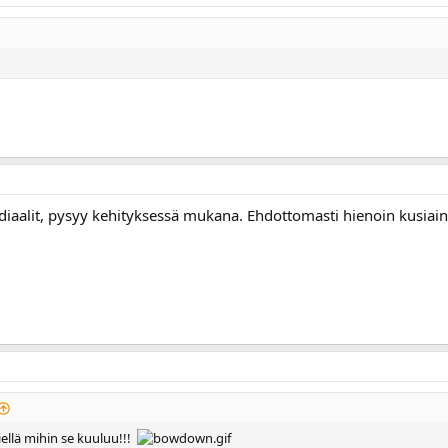
diaalit, pysyy kehityksessä mukana. Ehdottomasti hienoin kusiai
iellä mihin se kuuluu!!!