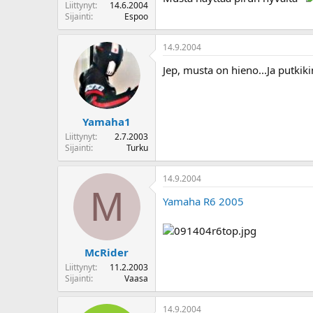
Liittynyt
14.6.2004
Sijainti
Espoo
14.9.2004
Jep, musta on hieno...Ja putkiki
Yamaha1
Liittynyt
2.7.2003
Sijainti
Turku
14.9.2004
M
Yamaha R6 2005
McRider
Liittynyt
11.2.2003
Sijainti
Vaasa
14.9.2004