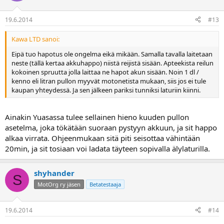
19.6.2014
#13
Kawa LTD sanoi:
Eipä tuo hapotus ole ongelma eikä mikään. Samalla tavalla laitetaan
neste (tällä kertaa akkuhappo) niistä reijistä sisään. Apteekista reilun
kokoinen spruutta jolla laittaa ne hapot akun sisään. Noin 1 dl /
kenno eli litran pullon myyvät motonetista mukaan, siis jos ei tule
kaupan yhteydessä. Ja sen jälkeen pariksi tunniksi laturiin kiinni.
Ainakin Yuasassa tulee sellainen hieno kuuden pullon
asetelma, joka tökätään suoraan pystyyn akkuun, ja sit happo
alkaa virrata. Ohjeenmukaan sitä piti seisottaa vähintään
20min, ja sit tosiaan voi ladata täyteen sopivalla älylaturilla.
shyhander
S
MotOrg ry jäsen
Betatestaaja
19.6.2014
#14