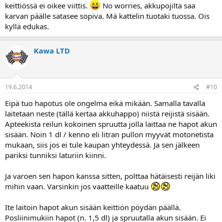
keittiössä ei oikee viittis.
No worries, akkupojilta saa
karvan päälle satasee sopiva. Mä kattelin tuotaki tuossa. Ois
kyllä edukas.
Kawa LTD
19.6.2014
#10
Eipä tuo hapotus ole ongelma eikä mikään. Samalla tavalla
laitetaan neste (tällä kertaa akkuhappo) niistä reijistä sisään.
Apteekista reilun kokoinen spruutta jolla laittaa ne hapot akun
sisään. Noin 1 dl / kenno eli litran pullon myyvät motonetista
mukaan, siis jos ei tule kaupan yhteydessä. Ja sen jälkeen
pariksi tunniksi laturiin kiinni.
Ja varoen sen hapon kanssa sitten, polttaa hätäisesti reijän liki
mihin vaan. Varsinkin jos vaatteille kaatuu
Ite laitoin hapot akun sisään keittiön pöydän päällä.
Posliinimukiin hapot (n. 1,5 dl) ja spruutalla akun sisään. Ei