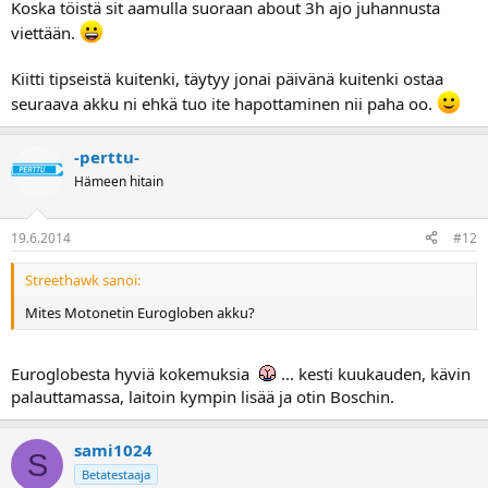
Koska töistä sit aamulla suoraan about 3h ajo juhannusta
viettään.
Kiitti tipseistä kuitenki, täytyy jonai päivänä kuitenki ostaa
seuraava akku ni ehkä tuo ite hapottaminen nii paha oo.
-perttu-
Hämeen hitain
19.6.2014
#12
Streethawk sanoi:
Mites Motonetin Eurogloben akku?
Euroglobesta hyviä kokemuksia
... kesti kuukauden, kävin
palauttamassa, laitoin kympin lisää ja otin Boschin.
sami1024
S
Betatestaaja