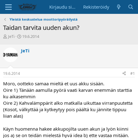
Kirjaudu sisään
Rekisteröidy
Yleistä keskustelua moottoripyöräilystä
Taidan tarvita uuden akun?
K
A
JeTi
19.6.2014
e
l
s
o
JeTi
k
i
u
t
s
u
t
s
19.6.2014
#1
e
p
l
ä
Moro, ootteko samaa mieltä et uus akku sisään.
u
i
Oire 1) Tänään aamulla pyörä vaati karvan enemmän starttia
n
v
ku aikasemmin
a
ä
Oire 2) Kahvalämppärit alko matkalla uikuttaa virranpuutetta
l
o
(Kosot, välkyttää ja kytkeytyy pois päältä ku jännite tippuu
i
liian alas)
t
t
Käyn huomenna hakee akkupojilta uuen akun ja lyön kiinni
a
jos a) se on teidän mielestä hyvä idea b) ette vastaa mitään.
j