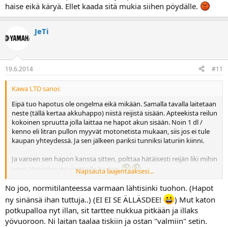
haise eikä käryä. Ellet kaada sitä mukia siihen pöydälle.
JeTi
19.6.2014
#11
Kawa LTD sanoi:
Eipä tuo hapotus ole ongelma eikä mikään. Samalla tavalla laitetaan
neste (tällä kertaa akkuhappo) niistä reijistä sisään. Apteekista reilun
kokoinen spruutta jolla laittaa ne hapot akun sisään. Noin 1 dl /
kenno eli litran pullon myyvät motonetista mukaan, siis jos ei tule
kaupan yhteydessä. Ja sen jälkeen pariksi tunniksi laturiin kiinni.
Ja varoen sen hapon kanssa sitten, polttaa hätäisesti reijän liki mihin
vaan. Varsinkin jos vaatteille kaatuu
Napsauta laajentaaksesi...
Ite laitoin hapot akun sisään keittiön pöydän päällä.
No joo, normitilanteessa varmaan lähtisinki tuohon. (Hapot
Posliinimukiin hapot (n. 1,5 dl) ja spruutalla akun sisään. Ei haise eikä
ny sinänsä ihan tuttuja..) (EI EI SE ÄLLÄSDEE!
) Mut katon
käryä. Ellet kaada sitä mukia siihen pöydälle.
potkupalloa nyt illan, sit tarttee nukkua pitkään ja illaks
yövuoroon. Ni laitan taalaa tiskiin ja ostan "valmiin" setin.