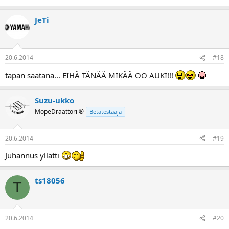
JeTi
20.6.2014
#18
tapan saatana... EIHÄ TÄNÄÄ MIKÄÄ OO AUKI!!!
Suzu-ukko
MopeDraattori ®
Betatestaaja
20.6.2014
#19
Juhannus yllätti
ts18056
T
20.6.2014
#20