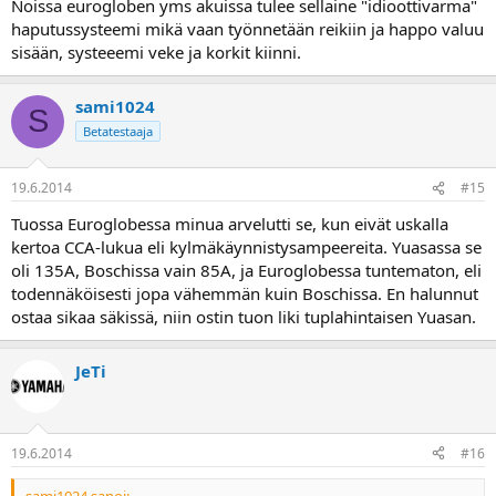
Noissa eurogloben yms akuissa tulee sellaine "idioottivarma"
haputussysteemi mikä vaan työnnetään reikiin ja happo valuu
sisään, systeeemi veke ja korkit kiinni.
sami1024
S
Betatestaaja
19.6.2014
#15
Tuossa Euroglobessa minua arvelutti se, kun eivät uskalla
kertoa CCA-lukua eli kylmäkäynnistysampeereita. Yuasassa se
oli 135A, Boschissa vain 85A, ja Euroglobessa tuntematon, eli
todennäköisesti jopa vähemmän kuin Boschissa. En halunnut
ostaa sikaa säkissä, niin ostin tuon liki tuplahintaisen Yuasan.
JeTi
19.6.2014
#16
sami1024 sanoi: