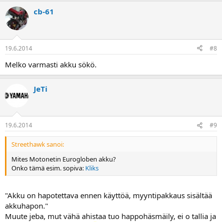
cb-61
19.6.2014
#8
Melko varmasti akku sökö.
JeTi
19.6.2014
#9
Streethawk sanoi:
Mites Motonetin Eurogloben akku?
Onko tämä esim. sopiva:
Kliks
"Akku on hapotettava ennen käyttöä, myyntipakkaus sisältää
akkuhapon."
Muute jeba, mut vähä ahistaa tuo happohäsmäily, ei o tallia ja