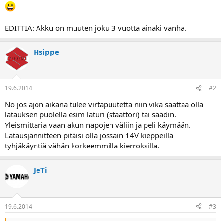
a
EDITTIÄ: Akku on muuten joku 3 vuotta ainaki vanha.
Hsippe
19.6.2014
#2
No jos ajon aikana tulee virtapuutetta niin vika saattaa olla
latauksen puolella esim laturi (staattori) tai säädin.
Yleismittaria vaan akun napojen väliin ja peli käymään.
Latausjännitteen pitäisi olla jossain 14V kieppeillä
tyhjäkäyntiä vähän korkeemmilla kierroksilla.
JeTi
19.6.2014
#3