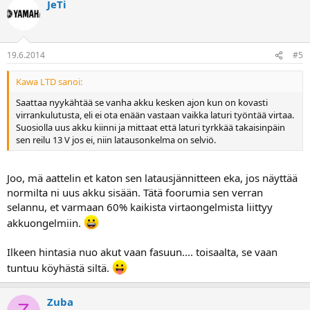
JeTi
19.6.2014
#5
Kawa LTD sanoi:
Saattaa nyykähtää se vanha akku kesken ajon kun on kovasti
virrankulutusta, eli ei ota enään vastaan vaikka laturi työntää virtaa.
Suosiolla uus akku kiinni ja mittaat että laturi tyrkkää takaisinpäin
sen reilu 13 V jos ei, niin latausonkelma on selviö.
Joo, mä aattelin et katon sen latausjännitteen eka, jos näyttää
normilta ni uus akku sisään. Tätä foorumia sen verran
selannu, et varmaan 60% kaikista virtaongelmista liittyy
akkuongelmiin.
Ilkeen hintasia nuo akut vaan fasuun.... toisaalta, se vaan
tuntuu köyhästä siltä.
Zuba