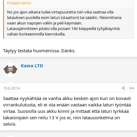
Hsippe sanoi:
No jos ajon aikana tulee virtapuutetta niin vika saattaa olla
latauksen puolella esim laturi (staattori) tai säädin. Yleismittaria
vaan akun napojen väliin ja peli käymään.
Latausjännitteen pitäisi olla jossain 14V kieppeillä tyhjäkäyntiä
vähän korkeemmilla kierroksilla.
Täytyy testata huomenissa. Dänks.
Kawa LTD
19.6.2014
#4
Saattaa nyykähtää se vanha akku kesken ajon kun on kovasti
virrankulutusta, eli ei ota enään vastaan vaikka laturi työntää
virtaa. Suosiolla uus akku kiinni ja mittaat että laturi tyrkkää
takaisinpäin sen reilu 13 V jos ei, niin latausonkelma on
selviö.