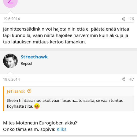
Z
19.6.2014
#6
Jännitteensäädinkin voi hajota niin että ei päästä enää virtaa
läpi kunnolla, vaan näitä hajoilee harvemmin kuin akkuja ja
tuo latauksen mittaus kertoo tämänkin.
Streethawk
Repsol
19.6.2014
#7
JeTi sanoi:
Ilkeen hintasia nuo akut vaan fasuun.... toisaalta, se vaan tuntuu
köyhästä siltä.
Mites Motonetin Eurogloben akku?
Onko tämä esim. sopiva:
Kliks