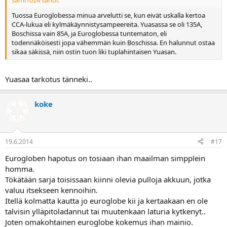
Tuossa Euroglobessa minua arvelutti se, kun eivät uskalla kertoa
CCA-lukua eli kylmäkäynnistysampeereita. Yuasassa se oli 135A,
Boschissa vain 85A, ja Euroglobessa tuntematon, eli
todennäköisesti jopa vähemmän kuin Boschissa. En halunnut ostaa
sikaa säkissä, niin ostin tuon liki tuplahintaisen Yuasan.
Yuasaa tarkotus tänneki..
koke
19.6.2014
#17
Eurogloben hapotus on tosiaan ihan maailman simpplein
homma.
Tökätään sarja toisissaan kiinni olevia pulloja akkuun, jotka
valuu itsekseen kennoihin.
Itellä kolmatta kautta jo euroglobe kii ja kertaakaan en ole
talvisin ylläpitoladannut tai muutenkaan laturia kytkenyt..
Joten omakohtainen euroglobe kokemus ihan mainio.