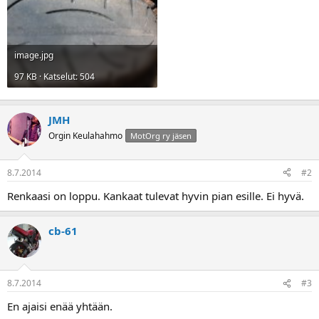
a
image.jpg
97 KB · Katselut: 504
JMH
Orgin Keulahahmo
MotOrg ry jäsen
8.7.2014
#2
Renkaasi on loppu. Kankaat tulevat hyvin pian esille. Ei hyvä.
cb-61
8.7.2014
#3
En ajaisi enää yhtään.