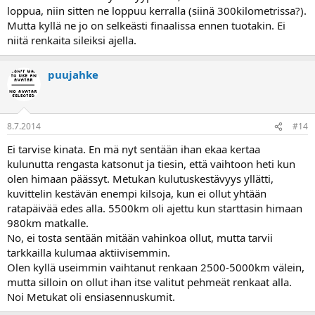
loppua, niin sitten ne loppuu kerralla (siinä 300kilometrissa?).
Mutta kyllä ne jo on selkeästi finaalissa ennen tuotakin. Ei
niitä renkaita sileiksi ajella.
puujahke
8.7.2014
#14
Ei tarvise kinata. En mä nyt sentään ihan ekaa kertaa
kulunutta rengasta katsonut ja tiesin, että vaihtoon heti kun
olen himaan päässyt. Metukan kulutuskestävyys yllätti,
kuvittelin kestävän enempi kilsoja, kun ei ollut yhtään
ratapäivää edes alla. 5500km oli ajettu kun starttasin himaan
980km matkalle.
No, ei tosta sentään mitään vahinkoa ollut, mutta tarvii
tarkkailla kulumaa aktiivisemmin.
Olen kyllä useimmin vaihtanut renkaan 2500-5000km välein,
mutta silloin on ollut ihan itse valitut pehmeät renkaat alla.
Noi Metukat oli ensiasennuskumit.