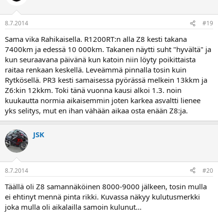
8.7.2014
#19
Sama vika Rahikaisella. R1200RT:n alla Z8 kesti takana
7400km ja edessä 10 000km. Takanen näytti suht "hyvältä" ja
kun seuraavana päivänä kun katoin niin löyty poikittaista
raitaa renkaan keskellä. Leveämmä pinnalla tosin kuin
Rytkösellä. PR3 kesti samaisessa pyörässä melkein 13kkm ja
Z6:kin 12kkm. Toki tänä vuonna kausi alkoi 1.3. noin
kuukautta normia aikaisemmin joten karkea asvaltti lienee
yks selitys, mut en ihan vähään aikaa osta enään Z8:ja.
JSK
8.7.2014
#20
Täällä oli Z8 samannäköinen 8000-9000 jälkeen, tosin mulla
ei ehtinyt mennä pinta rikki. Kuvassa näkyy kulutusmerkki
joka mulla oli aikalailla samoin kulunut...