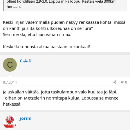
olleet kohdillaan 2,9-3,0. Loppu mikä loppu. Kestäis vielä 300km
himaan.
Keskilinjan vasemmalla puolen näkyy renkaassa kohta, missä
on kantti ja siitä kohti ulkoreunaa on se "ura"
Sen merkki, että liian vähän ilmaa.
Keskellä rengasta alkaa paistaan jo kankaat!
C-A-D
C
8.7.2014
#10
Ja uskallan väittää, jotta taskulampun valo kuultaa jo läpi.
Toihan on Metzelerin normitapa kulua. Lopussa se menee
hetkessä.
jorim