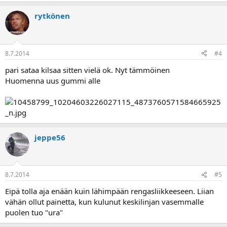
rytkönen
8.7.2014
#4
pari sataa kilsaa sitten vielä ok. Nyt tämmöinen
Huomenna uus gummi alle
jeppe56
8.7.2014
#5
Eipä tolla aja enään kuin lähimpään rengasliikkeeseen. Liian
vähän ollut painetta, kun kulunut keskilinjan vasemmalle
puolen tuo "ura"