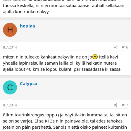
tuossa keskellä, niin ei montaa sataa pääse rauhallisellakaan
ajolla kun runko näkyy.
hoplaa
H
8.7.2014
#16
miten niin tuleeko kankaat näkyviin ne on jo
itellä kävi
yhdellä lapinreisulla saman lailla oli kyllä helkatin hutera
ajella loput 40 km se loppu kulahti parissasadassa kilsassa
Calypso
C
8.7.2014
#17
8tkm tourinkirengas loppu (ja näyttääkin kummalta, tai sitten
se on se varjo). Ei se K13s niin painava ole, tai edes tehokas.
Jotain on päin pershettä. Sanoisin että oisko paineet kuitenkin