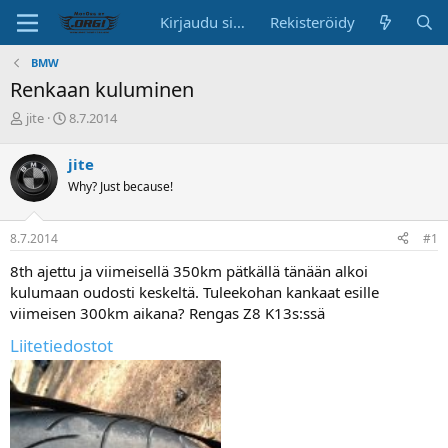
Kirjaudu sisään
Rekisteröidy
BMW
Renkaan kuluminen
K
A
jite
8.7.2014
e
l
s
o
jite
k
i
Why? Just because!
u
t
s
u
t
s
8.7.2014
#1
e
p
l
ä
8th ajettu ja viimeisellä 350km pätkällä tänään alkoi
u
i
kulumaan oudosti keskeltä. Tuleekohan kankaat esille
n
v
viimeisen 300km aikana? Rengas Z8 K13s:ssä
a
ä
l
Liitetiedostot
o
i
t
t
a
j