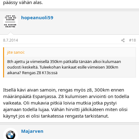
päässy vähän alas.
hopeanuoli59
8.7.2014
#18
jite sanoi:
8th ajettu ja viimeisellä 350km pätkällä tänään alkoi kulumaan
oudosti keskeltä. Tuleekohan kankaat esille viimeisen 300km
aikana? Rengas Z8 K13s:ssä
Itsellä kävi aivan samoin, rengas myös z8, 300km ennen
määränpäätä Espanjassa. Z8 kulumisen arviointi on todella
vaikeata. Oli mukavia pitkiä loivia mutkia jotka pystyi
ajamaan todella lujaa. Vähän hirvitti jälkikäteen miten olisi
käynyt jos ei olisi tankatessa rengasta tarkistanut.
Majarven