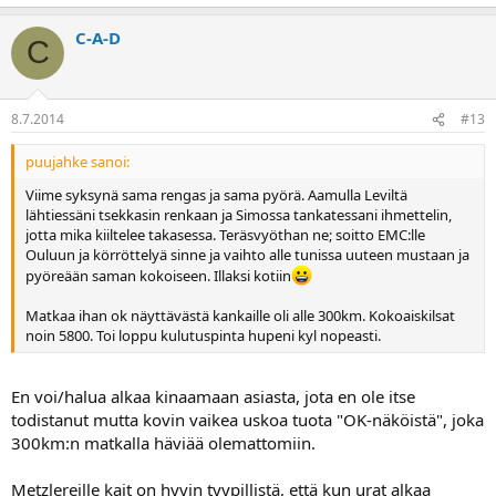
C-A-D
C
8.7.2014
#13
puujahke sanoi:
Viime syksynä sama rengas ja sama pyörä. Aamulla Leviltä
lähtiessäni tsekkasin renkaan ja Simossa tankatessani ihmettelin,
jotta mika kiiltelee takasessa. Teräsvyöthan ne; soitto EMC:lle
Ouluun ja körröttelyä sinne ja vaihto alle tunissa uuteen mustaan ja
pyöreään saman kokoiseen. Illaksi kotiin
Matkaa ihan ok näyttävästä kankaille oli alle 300km. Kokoaiskilsat
noin 5800. Toi loppu kulutuspinta hupeni kyl nopeasti.
En voi/halua alkaa kinaamaan asiasta, jota en ole itse
todistanut mutta kovin vaikea uskoa tuota "OK-näköistä", joka
300km:n matkalla häviää olemattomiin.
Metzlereille kait on hyvin tyypillistä, että kun urat alkaa