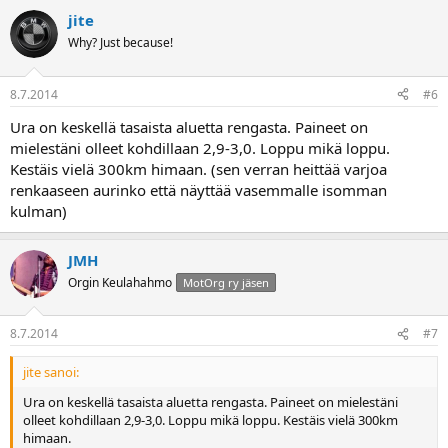
jite
Why? Just because!
8.7.2014
#6
Ura on keskellä tasaista aluetta rengasta. Paineet on
mielestäni olleet kohdillaan 2,9-3,0. Loppu mikä loppu.
Kestäis vielä 300km himaan. (sen verran heittää varjoa
renkaaseen aurinko että näyttää vasemmalle isomman
kulman)
JMH
Orgin Keulahahmo
MotOrg ry jäsen
8.7.2014
#7
jite sanoi:
Ura on keskellä tasaista aluetta rengasta. Paineet on mielestäni
olleet kohdillaan 2,9-3,0. Loppu mikä loppu. Kestäis vielä 300km
himaan.