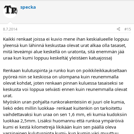
specka
8.7.2014
#15
Kaikki renkaat joissa ei kuvio mene ihan keskialueelle loppuu
yleensä kun lähinnä keskustaa olevat urat alkaa olla tasaset,
mitä leveämpi alue keskellä on uratonta, sitä enemmän jää
uraa kun kumi loppuu keskeltä( yleistäen katuajossa)
Renkaan kulutuspinta ja runko kun on poikkileikkaukseltaan
pyöreä niin se keskiosa on ulompana kuin reunemmalla
olevat kohdat, joten renkaan pinnan kuluessa tasaiseksi se
keskusta voi loppua selvästi ennen kuin reunemmalla olevat
urat.
Myöskin uran pohjalta runkorakenteisiin ei juuri ole kumia,
liekö edes millin luokkaa- renkaat kuitenkin on tarkoitettu
vaihdettavaksi kun uraa on sen 1,6 mm, eli kumia kudoksiin
luokkaa 2,5mm. Lisäksi huomannu että runkoa ympäröivä
kumi ei kestä kilometrejä likikään kuin sen päällä oleva
varsinainen kulutuspinta kumi- kun kumin väri muuttuu