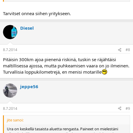
Tarvitset onnea siihen yritykseen.
Diesel
8.7.2014
#8
Pitäisin 300km ajoa pienenä riskinä, tuskin se räjähtäisi
maltillisessa ajossa, mutta puhkeamisen vaara on jo ilmeinen.
Turvallisia loppukilometrejä, en menisi motarille
jeppe56
8.7.2014
#9
jite sanoi:
Ura on keskellä tasaista aluetta rengasta. Paineet on mielestäni