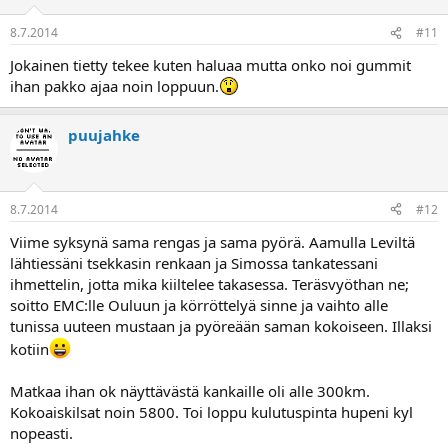
8.7.2014
#11
Jokainen tietty tekee kuten haluaa mutta onko noi gummit
ihan pakko ajaa noin loppuun.
puujahke
8.7.2014
#12
Viime syksynä sama rengas ja sama pyörä. Aamulla Leviltä
lähtiessäni tsekkasin renkaan ja Simossa tankatessani
ihmettelin, jotta mika kiiltelee takasessa. Teräsvyöthan ne;
soitto EMC:lle Ouluun ja körröttelyä sinne ja vaihto alle
tunissa uuteen mustaan ja pyöreään saman kokoiseen. Illaksi
kotiin
Matkaa ihan ok näyttävästä kankaille oli alle 300km.
Kokoaiskilsat noin 5800. Toi loppu kulutuspinta hupeni kyl
nopeasti.