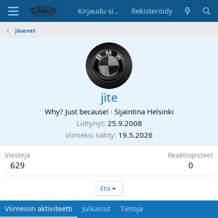
Kirjaudu sisään
Rekisteröidy
Jäsenet
jite
Why? Just because!
·
Sijaintina
Helsinki
Liittynyt
25.9.2008
Viimeksi nähty
19.5.2026
Viestejä
Reaktiopisteet
629
0
Etsi
Viimeisin aktiviteetti
Julkaisut
Tietoja