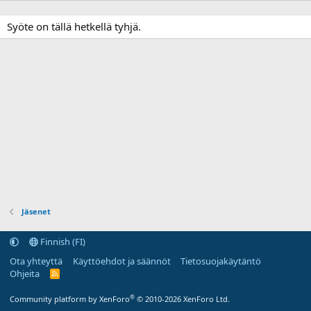
Syöte on tällä hetkellä tyhjä.
Jäsenet
Finnish (FI)
Ota yhteyttä
Käyttöehdot ja säännöt
Tietosuojakäytäntö
Ohjeita
R
S
S
®
Community platform by XenForo
© 2010-2026 XenForo Ltd.