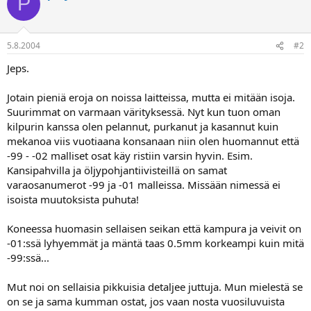
P
a
5.8.2004
#2
Jeps.
Jotain pieniä eroja on noissa laitteissa, mutta ei mitään isoja.
Suurimmat on varmaan värityksessä. Nyt kun tuon oman
kilpurin kanssa olen pelannut, purkanut ja kasannut kuin
mekanoa viis vuotiaana konsanaan niin olen huomannut että
-99 - -02 malliset osat käy ristiin varsin hyvin. Esim.
Kansipahvilla ja öljypohjantiivisteillä on samat
varaosanumerot -99 ja -01 malleissa. Missään nimessä ei
isoista muutoksista puhuta!
Koneessa huomasin sellaisen seikan että kampura ja veivit on
-01:ssä lyhyemmät ja mäntä taas 0.5mm korkeampi kuin mitä
-99:ssä...
Mut noi on sellaisia pikkuisia detaljee juttuja. Mun mielestä se
on se ja sama kumman ostat, jos vaan nosta vuosiluvuista