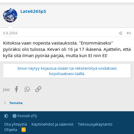
Late626SpS
9.8.2004
#4
Kiitoksia vaan nopeista vastauksista. "Ensimmäiseksi"
pyöräksi olis tulossa. Kevari oli 16 ja 17 ikäsenä. Ajattelin, että
kyllä sitä ilman pyörää pärjää, mutta kun EI niin EI!
Sinun täytyy kirjautua sisään tai rekisteröityä voidaksesi
kirjoittaaksesi täällä.
Facebook
WhatsApp
Linkki
Jaa:
Yamaha
Finnish (FI)
Ota yhteyttä
Käyttöehdot ja säännöt
Tietosuojakäytäntö
Ohjeita
R
S