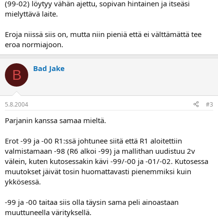
(99-02) löytyy vähän ajettu, sopivan hintainen ja itseäsi
mielyttävä laite.
Eroja niissä siis on, mutta niin pieniä että ei välttämättä tee
eroa normiajoon.
Bad Jake
B
5.8.2004
#3
Parjanin kanssa samaa mieltä.
Erot -99 ja -00 R1:ssä johtunee siitä että R1 aloitettiin
valmistamaan -98 (R6 alkoi -99) ja mallithan uudistuu 2v
välein, kuten kutosessakin kävi -99/-00 ja -01/-02. Kutosessa
muutokset jäivät tosin huomattavasti pienemmiksi kuin
ykkösessä.
-99 ja -00 taitaa siis olla täysin sama peli ainoastaan
muuttuneella värityksellä.