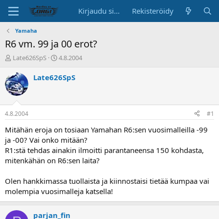
Kirjaudu sisään
Rekisteröidy
Yamaha
R6 vm. 99 ja 00 erot?
K
A
Late626SpS
4.8.2004
e
l
s
o
Late626SpS
k
i
u
t
s
u
t
s
4.8.2004
#1
e
p
l
ä
Mitähän eroja on tosiaan Yamahan R6:sen vuosimalleilla -99
u
i
ja -00? Vai onko mitään?
n
v
R1:stä tehdas ainakin ilmoitti parantaneensa 150 kohdasta,
a
ä
mitenkähän on R6:sen laita?
l
o
Olen hankkimassa tuollaista ja kiinnostaisi tietää kumpaa vai
i
t
molempia vuosimalleja katsella!
t
a
parjan_fin
j