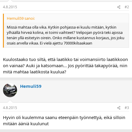
a
4.8.2015
#2
Hemuli59 sanoi:
Missä mahtaa olla vika. Kytkin pohjassa ei kuulu mitään, kytkin
ylhäällä hirveä kolina, ei toimi vaihteet? Velipojan pyörä teki ajossa
tenän yllä esitetyin oirein. Onko millane kustannus korjaus, jos joku
osais arvella vikaa. Ei vielä ajettu 70000kilsaakaan
Kuulostaako tuo siltä, että laatikko tai voimansiirto laatikkoon
on vainaa? Auki ja katsomaan... Jos pyörittää takapyörää, niin
mitä mahtaa laatikosta kuulua?
Hemuli59
4.8.2015
#3
Hyvin oli kuulemma saanu eteenpäin työnnettyä, eikä silloin
mitään ääniä kuulunut