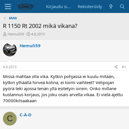
Kirjaudu sisään
Rekisteröidy
BMW
R 1150 Rt 2002 mikä vikana?
K
A
Hemuli59
4.8.2015
e
l
s
o
Hemuli59
k
i
u
t
s
u
t
s
4.8.2015
#1
e
p
l
ä
Missä mahtaa olla vika. Kytkin pohjassa ei kuulu mitään,
u
i
kytkin ylhäällä hirveä kolina, ei toimi vaihteet? Velipojan
n
v
pyörä teki ajossa tenän yllä esitetyin oirein. Onko millane
a
ä
kustannus korjaus, jos joku osais arvella vikaa. Ei vielä ajettu
l
70000kilsaakaan
o
i
t
C-A-D
C
t
a
j