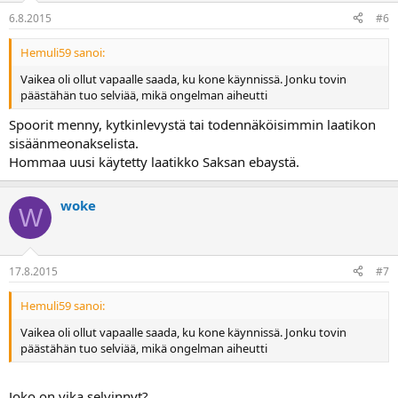
6.8.2015
#6
Hemuli59 sanoi:
Vaikea oli ollut vapaalle saada, ku kone käynnissä. Jonku tovin
päästähän tuo selviää, mikä ongelman aiheutti
Spoorit menny, kytkinlevystä tai todennäköisimmin laatikon
sisäänmeonakselista.
Hommaa uusi käytetty laatikko Saksan ebaystä.
woke
W
17.8.2015
#7
Hemuli59 sanoi:
Vaikea oli ollut vapaalle saada, ku kone käynnissä. Jonku tovin
päästähän tuo selviää, mikä ongelman aiheutti
Joko on vika selvinnyt?