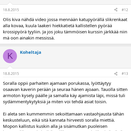
18.8.2015
#12
Olis kiva nähdä video jossa mennään katupyörällä slikrenkaat
alla kovaa, kuula laakeri hiekkatietä kallistellen pyörää
krossipyörä tyyliin. Ja jos joku tämmöisen kurssin järkkää niin
mä oon ainakin messissä.
Koheltaja
K
18.8.2015
#13
Soralla oppii parhaiten ajamaan porukassa, lyöttäytyy
osaavan kaverin perään ja seuraa hänen ajoaan. Tauolla sitten
armoton kysely päälle ja samalla käy ajamista läpi, missä tuli
sydämmentykytyksiä ja miten voi tehdä asiat toisin.
Ei aleta sen kummemmin sekoittamaan vastaohjausta tähän
keskusteluun, eikä sitä kannata hirveesti soralla miettiä.
Mopon kallistus kuskin alla ja sisämutkan puoleisen