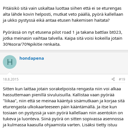
Pitäisikö sitä vain uskaltaa luottaa siihen että ei se eturengas
alta lähde kovin helposti, mutkat veto päällä, pyörä kallellaan
ja ukko pystyssä eikä antaa etusen hakemisen haitata?
Pyörässä on nyt etusena pilot road 1 ja takana battlax bt023,
jotka meinasin vaihtaa talvella. Kaipa sitä voisi kokeilla jotain
30%sora/70%pikitie renkaita.
hondapena
H
18.8.2015
#19
Sitten kun laittaa jotain sorakelpoista rengasta niin voi alkaa
hassuttemaan pienillä sivuluisuilla. Kallistaa vaan pyörää
"liikaa", niin että se meinaa kääntyä sisämutkaan ja korjaa sitä
eturengasta ulkokaarteeseen päin kääntämällä. Ja itse kun
tosiaan on pystyssä ja vain pyörä kallellaan niin asentokin on
tukeva ja luonteva. Siinä pyörä on sitten sopivassa asennossa
ja kulmassa kaasulla ohjaamista varten. Lisäksi tietty istuu