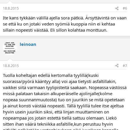
18.8.2015
#6
Ite kans tykkään välillä ajella sora pätkiä. Ärsyttävintä on vaan
se että ku on jotaki veden syömiä kuoppia niin ei kehtaa
sillain nopeesti väistää. Eli sillon kolahtaa monttuun.
leinoan
18.8.2015
#7
Tuolla koheltajan edellä kertomalla tyylillä(kuski
suorassa/pyörä kääntyy alla) voi ajaa tietysti asfaltillakin,
vaikkei siitä varmaan tyylipisteitä saakaan. Nopeassa västössä
missä palataan takaisin alkuperäiselle ajolinjalle(kolme
nopeaa suunnanmuutosta) tuo on juurikin se mitä opetetaan
ja ainut konsti väistää nopeasti. Tällä tyylillä tulee itse ajeltua
hyvin usein juurikin siksi, että linjan muuttaminen on
nopeampaa jos jotain estettä tiellä sattuu olemaan. Liekö
sitten ihan väärä tekniikka asfaltille,kun perustuu hyvin
pitkälti pelkästään vastaohjaukeen eikä juurikaan kropalla