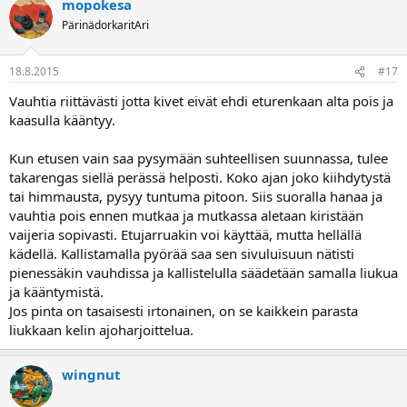
mopokesa
PärinädorkaritAri
18.8.2015
#17
Vauhtia riittävästi jotta kivet eivät ehdi eturenkaan alta pois ja
kaasulla kääntyy.
Kun etusen vain saa pysymään suhteellisen suunnassa, tulee
takarengas siellä perässä helposti. Koko ajan joko kiihdytystä
tai himmausta, pysyy tuntuma pitoon. Siis suoralla hanaa ja
vauhtia pois ennen mutkaa ja mutkassa aletaan kiristään
vaijeria sopivasti. Etujarruakin voi käyttää, mutta hellällä
kädellä. Kallistamalla pyörää saa sen sivuluisuun nätisti
pienessäkin vauhdissa ja kallistelulla säädetään samalla liukua
ja kääntymistä.
Jos pinta on tasaisesti irtonainen, on se kaikkein parasta
liukkaan kelin ajoharjoittelua.
wingnut