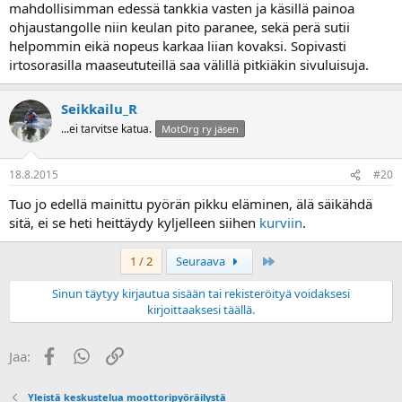
mahdollisimman edessä tankkia vasten ja käsillä painoa
ohjaustangolle niin keulan pito paranee, sekä perä sutii
helpommin eikä nopeus karkaa liian kovaksi. Sopivasti
irtosorasilla maaseututeillä saa välillä pitkiäkin sivuluisuja.
Seikkailu_R
...ei tarvitse katua.
MotOrg ry jäsen
18.8.2015
#20
Tuo jo edellä mainittu pyörän pikku eläminen, älä säikähdä
sitä, ei se heti heittäydy kyljelleen siihen
kurviin
.
Last
1 / 2
Seuraava
Sinun täytyy kirjautua sisään tai rekisteröityä voidaksesi
kirjoittaaksesi täällä.
Facebook
WhatsApp
Linkki
Jaa:
Yleistä keskustelua moottoripyöräilystä