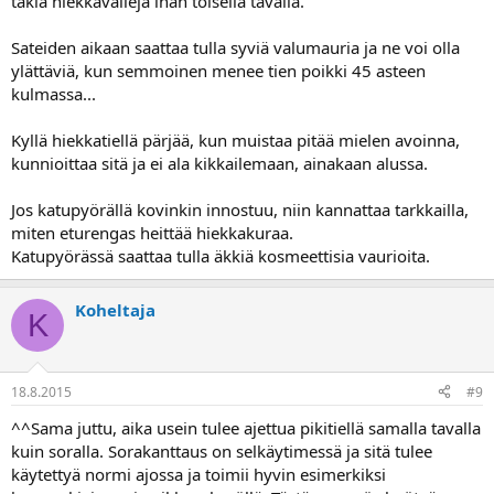
takia hiekkavalleja ihan toisella tavalla.
Sateiden aikaan saattaa tulla syviä valumauria ja ne voi olla
ylättäviä, kun semmoinen menee tien poikki 45 asteen
kulmassa...
Kyllä hiekkatiellä pärjää, kun muistaa pitää mielen avoinna,
kunnioittaa sitä ja ei ala kikkailemaan, ainakaan alussa.
Jos katupyörällä kovinkin innostuu, niin kannattaa tarkkailla,
miten eturengas heittää hiekkakuraa.
Katupyörässä saattaa tulla äkkiä kosmeettisia vaurioita.
Koheltaja
K
18.8.2015
#9
^^Sama juttu, aika usein tulee ajettua pikitiellä samalla tavalla
kuin soralla. Sorakanttaus on selkäytimessä ja sitä tulee
käytettyä normi ajossa ja toimii hyvin esimerkiksi