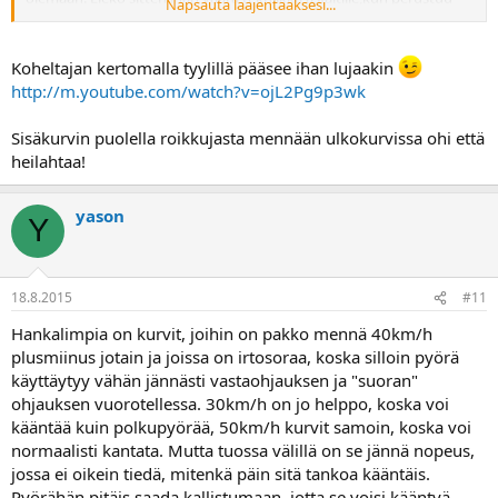
Napsauta laajentaaksesi...
hyvin pitkälti pelkästään vastaohjaukeen eikä juurikaan kropalla
kallisteluun/ sisäämutkan puolella roikkumiseen.
Koheltajan kertomalla tyylillä pääsee ihan lujaakin
http://m.youtube.com/watch?v=ojL2Pg9p3wk
Sisäkurvin puolella roikkujasta mennään ulkokurvissa ohi että
heilahtaa!
yason
Y
18.8.2015
#11
Hankalimpia on kurvit, joihin on pakko mennä 40km/h
plusmiinus jotain ja joissa on irtosoraa, koska silloin pyörä
käyttäytyy vähän jännästi vastaohjauksen ja "suoran"
ohjauksen vuorotellessa. 30km/h on jo helppo, koska voi
kääntää kuin polkupyörää, 50km/h kurvit samoin, koska voi
normaalisti kantata. Mutta tuossa välillä on se jännä nopeus,
jossa ei oikein tiedä, mitenkä päin sitä tankoa kääntäis.
Pyörähän pitäis saada kallistumaan, jotta se voisi kääntyä,