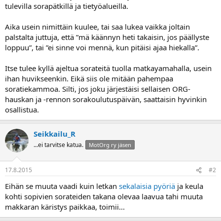
tulevilla sorapätkillä ja tietyöalueilla.
a
Aika usein nimittäin kuulee, tai saa lukea vaikka joltain
palstalta juttuja, että ”mä käännyn heti takaisin, jos päällyste
loppuu”, tai ”ei sinne voi mennä, kun pitäisi ajaa hiekalla”.
Itse tulee kyllä ajeltua sorateitä tuolla matkayamahalla, usein
ihan huvikseenkin. Eikä siis ole mitään pahempaa
soratiekammoa. Silti, jos joku järjestäisi sellaisen ORG-
hauskan ja -rennon sorakoulutuspäivän, saattaisin hyvinkin
osallistua.
Seikkailu_R
...ei tarvitse katua.
MotOrg ry jäsen
17.8.2015
#2
Eihän se muuta vaadi kuin letkan
sekalaisia pyöriä
ja keula
kohti sopivien sorateiden takana olevaa laavua tahi muuta
makkaran käristys paikkaa, toimii...