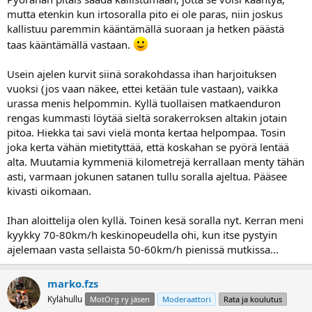
mutta etenkin kun irtosoralla pito ei ole paras, niin joskus
kallistuu paremmin kääntämällä suoraan ja hetken päästä
taas kääntämällä vastaan.
Usein ajelen kurvit siinä sorakohdassa ihan harjoituksen
vuoksi (jos vaan näkee, ettei ketään tule vastaan), vaikka
urassa menis helpommin. Kyllä tuollaisen matkaenduron
rengas kummasti löytää sieltä sorakerroksen altakin jotain
pitoa. Hiekka tai savi vielä monta kertaa helpompaa. Tosin
joka kerta vähän mietityttää, että koskahan se pyörä lentää
alta. Muutamia kymmeniä kilometrejä kerrallaan menty tähän
asti, varmaan jokunen satanen tullu soralla ajeltua. Pääsee
kivasti oikomaan.
Ihan aloittelija olen kyllä. Toinen kesä soralla nyt. Kerran meni
kyykky 70-80km/h keskinopeudella ohi, kun itse pystyin
ajelemaan vasta sellaista 50-60km/h pienissä mutkissa...
marko.fzs
Kylähullu
MotOrg ry jäsen
Moderaattori
Rata ja koulutus