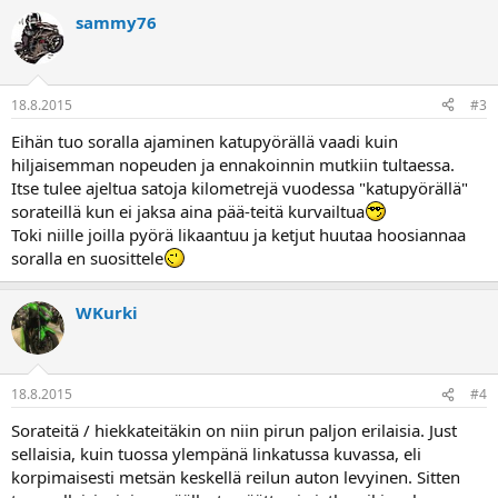
sammy76
18.8.2015
#3
Eihän tuo soralla ajaminen katupyörällä vaadi kuin
hiljaisemman nopeuden ja ennakoinnin mutkiin tultaessa.
Itse tulee ajeltua satoja kilometrejä vuodessa "katupyörällä"
sorateillä kun ei jaksa aina pää-teitä kurvailtua
Toki niille joilla pyörä likaantuu ja ketjut huutaa hoosiannaa
soralla en suosittele
WKurki
18.8.2015
#4
Sorateitä / hiekkateitäkin on niin pirun paljon erilaisia. Just
sellaisia, kuin tuossa ylempänä linkatussa kuvassa, eli
korpimaisesti metsän keskellä reilun auton levyinen. Sitten