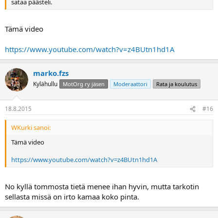
sataa päästeli.
Tämä video
https://www.youtube.com/watch?v=z4BUtn1hd1A
marko.fzs
Kylähullu
MotOrg ry jäsen
Moderaattori
Rata ja koulutus
18.8.2015
#16
WKurki sanoi:
Tämä video
https://www.youtube.com/watch?v=z4BUtn1hd1A
No kyllä tommosta tietä menee ihan hyvin, mutta tarkotin
sellasta missä on irto kamaa koko pinta.