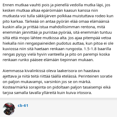
Ennen mutkaa vauhti pois ja pienellä vedolla mutka läpi, jos
kesken mutkaa alkaa epäröimään kaasun kanssa niin
mutkasta voi tulla säkkijärven polkkaa muistuttava rodeo kun
pito karkaa. Tärkeää on antaa pyörän elää omaa elämäänsä
kuskin alla ja yrittää istua mahdollisimman rentona, mitä
enemmän jännittää ja puristaa pyörää, sitä enemmän tuntuu
siltä että mopo lähtee mutkissa alta. Jos ajaa pitempää vetoa
hiekalla niin rengaspaineiden pudotus auttaa, kun pitoa ei ole
kuviossa niin sitä haetaan renkaan rungosta. 1.5-1.8 baarilla
rengas pysyy vielä hyvin vanteella ja pito on parempi koska
renkaan runko pääsee elämään tiepinnan mukaan.
Aiemmassa kivalinkissä oleva laakerisora on haastava
ajettava ja niitä teitä riittää täällä etelässä. Perinteinen soratie
on paljon mukavampi, varsinkin jos se on märkä.
Kostea/märkä sorapinta on pidoltaan paljon tasaisempi eikä
tarjoa samalla tavalla ylläreitä kuin kuiva irtosora.
cb-61