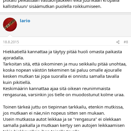
kallisteluun/ sisäämutkan puolella roikkumiseen.
lario
18.8.2015
#8
Hiekkatiellä kannattaa ja täytyy pitää huoli omasta paikasta
ajoradalla.
Tarkoitan sitä, että oikominen ja muu seikkailu pitää unohtaa,
koska nopean väistön tekeminen tai paluu omalle ajouralle
kesken mutkan tai jopa suoralla ei onnistu samalla tavalla
kuin pikitiellä.
Keskimäärin kannattaa ajaa sitä oikean reunimmaista
rengasuraa, varsinkin jos tielle on muodostunut kolme uraa.
Toinen tärkeä juttu on tiepinnan tarkkailu, etenkin mutkissa,
jos mutkaan ei näe,niin nopeus sitten sen mukaan.
Usein mutkassa autot leikkaa ja se "rengasura" ei olekkaan
samalla paikalla ja mutkaan kertyy sen autojen leikkaamisen