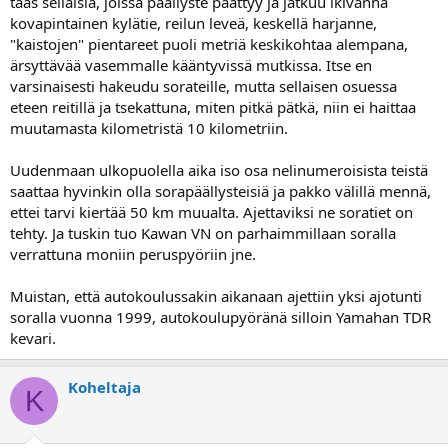
taas sellaisia, joissa päällyste päättyy ja jatkuu ikivanha
kovapintainen kylätie, reilun leveä, keskellä harjanne,
"kaistojen" pientareet puoli metriä keskikohtaa alempana,
ärsyttävää vasemmalle kääntyvissä mutkissa. Itse en
varsinaisesti hakeudu sorateille, mutta sellaisen osuessa
eteen reitillä ja tsekattuna, miten pitkä pätkä, niin ei haittaa
muutamasta kilometristä 10 kilometriin.
Uudenmaan ulkopuolella aika iso osa nelinumeroisista teistä
saattaa hyvinkin olla sorapäällysteisiä ja pakko välillä mennä,
ettei tarvi kiertää 50 km muualta. Ajettaviksi ne soratiet on
tehty. Ja tuskin tuo Kawan VN on parhaimmillaan soralla
verrattuna moniin peruspyöriin jne.
Muistan, että autokoulussakin aikanaan ajettiin yksi ajotunti
soralla vuonna 1999, autokoulupyöränä silloin Yamahan TDR
kevari.
Koheltaja
K