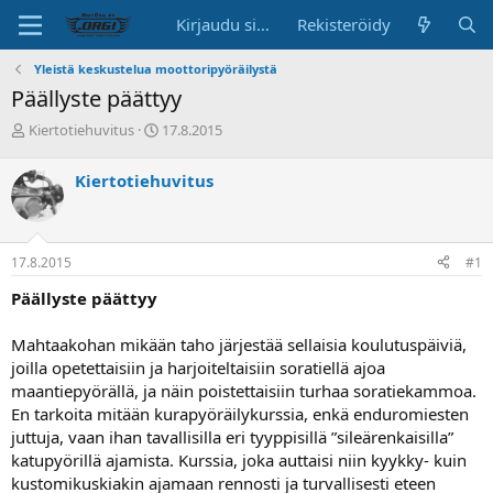
Kirjaudu sisään
Rekisteröidy
Yleistä keskustelua moottoripyöräilystä
Päällyste päättyy
K
A
Kiertotiehuvitus
17.8.2015
e
l
s
o
Kiertotiehuvitus
k
i
u
t
s
u
t
s
17.8.2015
#1
e
p
l
ä
Päällyste päättyy
u
i
n
v
Mahtaakohan mikään taho järjestää sellaisia koulutuspäiviä,
a
ä
joilla opetettaisiin ja harjoiteltaisiin soratiellä ajoa
l
o
maantiepyörällä, ja näin poistettaisiin turhaa soratiekammoa.
i
En tarkoita mitään kurapyöräilykurssia, enkä enduromiesten
t
juttuja, vaan ihan tavallisilla eri tyyppisillä ”sileärenkaisilla”
t
katupyörillä ajamista. Kurssia, joka auttaisi niin kyykky- kuin
a
kustomikuskiakin ajamaan rennosti ja turvallisesti eteen
j