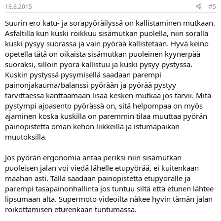
18.8.2015
#5
Suurin ero katu- ja sorapyöräilyssä on kallistaminen mutkaan.
Asfaltilla kun kuski roikkuu sisämutkan puolella, niin soralla
kuski pysyy suorassa ja vain pyörää kallistetaan. Hyvä keino
opetella tätä on oikaista sisämutkan puoleinen kyynerpää
suoraksi, silloin pyörä kallistuu ja kuski pysyy pystyssä.
Kuskin pystyssä pysymisellä saadaan parempi
painonjakauma/balanssi pyörään ja pyörää pystyy
tarvittaessa kanttaamaan lisää kesken mutkaa jos tarvii. Mitä
pystympi ajoasento pyörässä on, sitä helpompaa on myös
ajaminen koska kuskilla on paremmin tilaa muuttaa pyörän
painopistettä oman kehon liikkeillä ja istumapaikan
muutoksilla.
Jos pyörän ergonomia antaa periksi niin sisämutkan
puoleisen jalan voi viedä lähelle etupyörää, ei kuitenkaan
maahan asti. Tällä saadaan painopistettä etupyörälle ja
parempi tasapainonhallinta jos tuntuu siltä että etunen lähtee
lipsumaan alta. Supermoto videoilta näkee hyvin tämän jalan
roikottamisen eturenkaan tuntumassa.