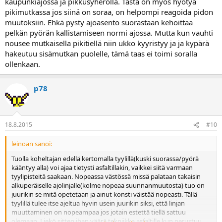
kaupunkiajossa ja pikkusyheröllä. Tästä on myös hyötyä
pikimutkassa jos siinä on soraa, on helpompi reagoida pidon
muutoksiin. Ehkä pysty ajoasento suorastaan kehoittaa
pelkän pyörän kallistamiseen normi ajossa. Mutta kun vauhti
nousee mutkaisella pikitiellä niin ukko kyyristyy ja ja kypärä
hakeutuu sisämutkan puolelle, tämä taas ei toimi soralla
ollenkaan.
p78
18.8.2015
#10
leinoan sanoi:
Tuolla koheltajan edellä kertomalla tyylillä(kuski suorassa/pyörä
kääntyy alla) voi ajaa tietysti asfaltillakin, vaikkei siitä varmaan
tyylipisteitä saakaan. Nopeassa västössä missä palataan takaisin
alkuperäiselle ajolinjalle(kolme nopeaa suunnanmuutosta) tuo on
juurikin se mitä opetetaan ja ainut konsti väistää nopeasti. Tällä
tyylillä tulee itse ajeltua hyvin usein juurikin siksi, että linjan
muuttaminen on nopeampaa jos jotain estettä tiellä sattuu
olemaan. Liekö sitten ihan väärä tekniikka asfaltille,kun perustuu