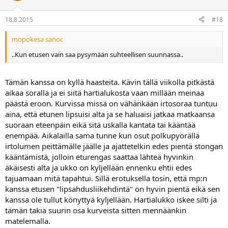
18.8.2015
#18
mopokesa sanoi:
..Kun etusen vain saa pysymään suhteellisen suunnassa..
Tämän kanssa on kyllä haasteita. Kävin tällä viikolla pitkästä
aikaa soralla ja ei siitä hartialukosta vaan millään meinaa
päästä eroon. Kurvissa missä on vähänkään irtosoraa tuntuu
aina, että etunen lipsuisi alta ja se haluaisi jatkaa matkaansa
suoraan eteenpäin eikä sitä uskalla kantata tai kääntää
enempää. Aikalailla sama tunne kun osut polkupyörällä
irtolumen peittämälle jäälle ja ajattetelkin edes pientä stongan
kääntämistä, jolloin eturengas saattaa lähteä hyvinkin
äkäisesti alta ja ukko on kyljellään ennenku ehtii edes
tajuamaan mitä tapahtui. Sillä erotuksella tosin, että mp:n
kanssa etusen "lipsahdusliikehdintä" on hyvin pientä eikä sen
kanssa ole tullut könyttyä kyljellään. Hartialukko iskee silti ja
tämän takia suurin osa kurveista sitten mennäänkin
matelemalla.