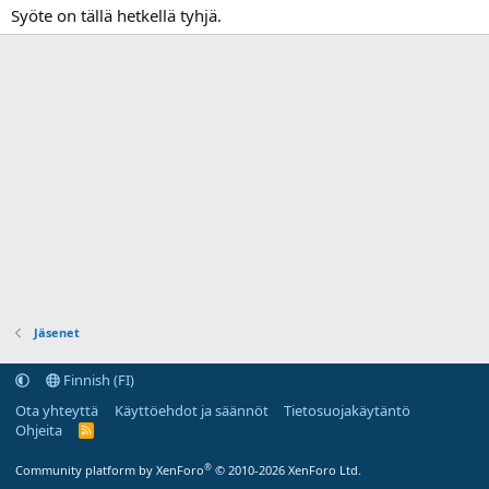
Syöte on tällä hetkellä tyhjä.
Jäsenet
Finnish (FI)
Ota yhteyttä
Käyttöehdot ja säännöt
Tietosuojakäytäntö
Ohjeita
R
S
S
®
Community platform by XenForo
© 2010-2026 XenForo Ltd.