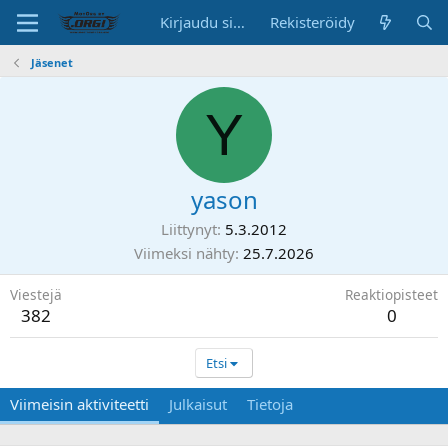
Kirjaudu sisään
Rekisteröidy
Jäsenet
Y
yason
Liittynyt
5.3.2012
Viimeksi nähty
25.7.2026
Viestejä
Reaktiopisteet
382
0
Etsi
Viimeisin aktiviteetti
Julkaisut
Tietoja