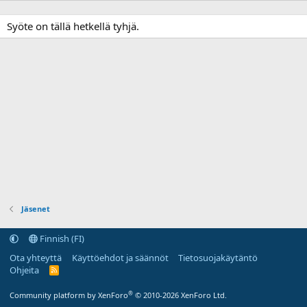
Syöte on tällä hetkellä tyhjä.
Jäsenet
Finnish (FI)
Ota yhteyttä
Käyttöehdot ja säännöt
Tietosuojakäytäntö
Ohjeita
R
S
S
®
Community platform by XenForo
© 2010-2026 XenForo Ltd.