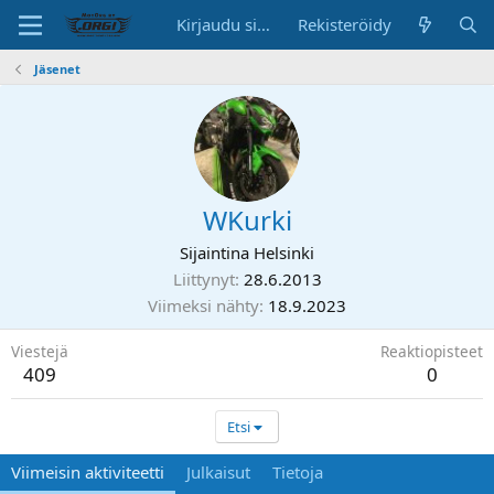
Kirjaudu sisään
Rekisteröidy
Jäsenet
WKurki
Sijaintina
Helsinki
Liittynyt
28.6.2013
Viimeksi nähty
18.9.2023
Viestejä
Reaktiopisteet
409
0
Etsi
Viimeisin aktiviteetti
Julkaisut
Tietoja