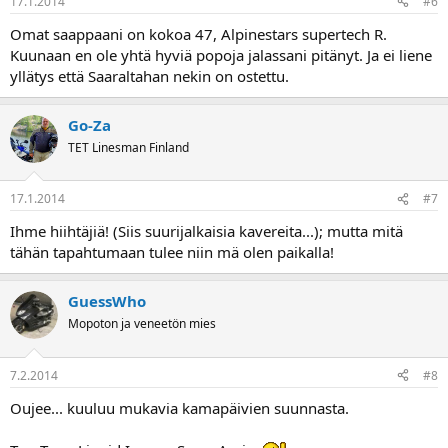
17.1.2014
#6
Omat saappaani on kokoa 47, Alpinestars supertech R.
Kuunaan en ole yhtä hyviä popoja jalassani pitänyt. Ja ei liene
yllätys että Saaraltahan nekin on ostettu.
Go-Za
TET Linesman Finland
17.1.2014
#7
Ihme hiihtäjiä! (Siis suurijalkaisia kavereita...); mutta mitä
tähän tapahtumaan tulee niin mä olen paikalla!
GuessWho
Mopoton ja veneetön mies
7.2.2014
#8
Oujee... kuuluu mukavia kamapäivien suunnasta.