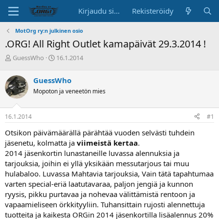
Kirjaudu sisään
Rekisteröidy
MotOrg ry:n julkinen osio
.ORG! All Right Outlet kamapäivät 29.3.2014 !
K
A
GuessWho
16.1.2014
e
l
s
o
GuessWho
k
i
Mopoton ja veneetön mies
u
t
s
u
t
s
16.1.2014
#1
e
p
l
ä
Otsikon päivämäärällä pärähtää vuoden selvästi tuhdein
u
i
jäsenetu, kolmatta ja
viimeistä kertaa
.
n
v
2014 jäsenkortin lunastaneille luvassa alennuksia ja
a
ä
tarjouksia, joihin ei yllä yksikään messutarjous tai muu
l
o
hulabaloo. Luvassa Mahtavia tarjouksia, Vain tätä tapahtumaa
i
varten special-eriä laatutavaraa, paljon jengiä ja kunnon
t
ryysis, pikku purtavaa ja nohevaa välittämistä rentoon ja
t
vapaamieliseen örkkityyliin. Tuhansittain rujosti alennettuja
a
tuotteita ja kaikesta ORGin 2014 jäsenkortilla lisäalennus 20%
j