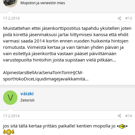
Mopoton ja veneetön mies
17.2.2014
#13
Muistattehan ettei jäsenkorttipostitus tapahdu yksitellen joten
pidä kiirettä jäsenmaksusi ja/tai liittymisesi kanssa että ehdit
varmasi saada 2014 kortin ennen vuoden huikeinta hintojen
romutusta. Viimeistä kertaa ja vain tämän yhden päivän ja
vain esitettyä jäsenkorttia vastaan pääset päivittämään
varustepuolta hintoihin joista supistaan vielä pitkään...
AlpinestarsBellAraiSenaTomTomHJCM-
sportYokoDiceLiquidimagejavaikkamitä...
väizki
V
Zetoristi
17.2.2014
#14
jos sitä tällä kertaa yrittäis paikalle! kentien mopolla jo