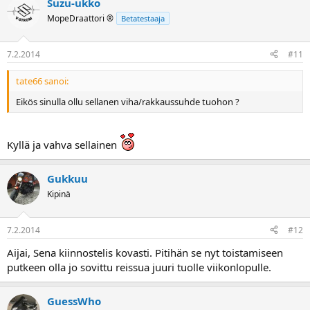
Suzu-ukko
MopeDraattori ®
Betatestaaja
7.2.2014
#11
tate66 sanoi:
Eikös sinulla ollu sellanen viha/rakkaussuhde tuohon ?
Kyllä ja vahva sellainen
Gukkuu
Kipinä
7.2.2014
#12
Aijai, Sena kiinnostelis kovasti. Pitihän se nyt toistamiseen
putkeen olla jo sovittu reissua juuri tuolle viikonlopulle.
GuessWho