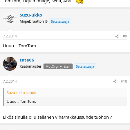
TomTom, Liquid Image, Sena, Arai...
Suzu-ukko
MopeDraattori ®
Betatestaaja
7.2.2014
#9
Uuuu... TomTom.
tate66
Kaatomaisteri
MotOrg ry jäsen
Betatestaaja
7.2.2014
#10
Suzu-ukko sanoi:
Uuuu... TomTom.
Eikös sinulla ollu sellanen viha/rakkaussuhde tuohon ?