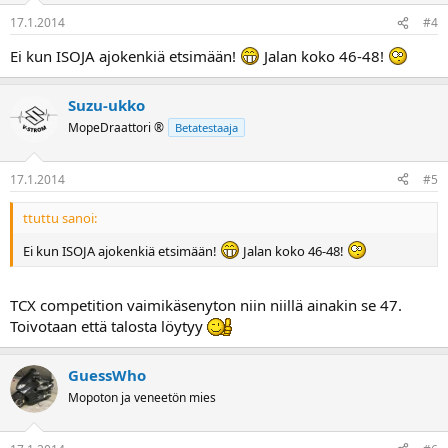
17.1.2014
#4
Ei kun ISOJA ajokenkiä etsimään!
Jalan koko 46-48!
Suzu-ukko
MopeDraattori ®
Betatestaaja
17.1.2014
#5
ttuttu sanoi:
Ei kun ISOJA ajokenkiä etsimään!
Jalan koko 46-48!
TCX competition vaimikäsenyton niin niillä ainakin se 47.
Toivotaan että talosta löytyy
GuessWho
Mopoton ja veneetön mies