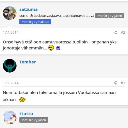
satzuma
some- & tiedotusvastaava, tapahtumavastaava
MotOrg ry jäsen
MotOrg ry hallitus
17.1.2014
#2
Onse hyvä että oon aamuvuorossa tuolloin - onpahan yks
jonottaja vähemmän...
Tomber
17.1.2014
#3
Noni tottakai olen talvilomalla jossain Vuokatissa samaan
aikaan
ttuttu
MotOrg ry jäsen