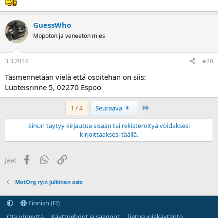
GuessWho
Mopoton ja veneetön mies
3.3.2014
#20
Täsmennetään vielä että osoitehan on siis:
Luoteisrinne 5, 02270 Espoo
Last
1 / 4
Seuraava
Sinun täytyy kirjautua sisään tai rekisteröityä voidaksesi
kirjoittaaksesi täällä.
Facebook
WhatsApp
Linkki
Jaa:
MotOrg ry:n julkinen osio
Finnish (FI)
Ota yhteyttä
Käyttöehdot ja säännöt
Tietosuojakäytäntö