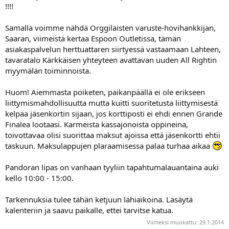
!!!!
a
Samalla voimme nähdä Orggilaisten varuste-hovihankkijan,
Saaran, viimeistä kertaa Espoon Outletissa, tämän
asiakaspalvelun herttuattaren siirtyessä vastaamaan Lahteen,
tavaratalo Kärkkäisen yhteyteen avattavan uuden All Rightin
myymälän toiminnoista.
Huom! Aiemmasta poiketen, paikanpäällä ei ole erikseen
liittymismahdollisuutta mutta kuitti suoritetusta liittymisestä
kelpaa jäsenkortin sijaan, jos korttiposti ei ehdi ennen Grande
Finalea lootaasi. Karmeista kassajonoista oppineina,
toivottavaa olisi suorittaa maksut ajoissa että jäsenkortti ehtii
taskuun. Maksulappujen plaraamisessa palaa turhaa aikaa
Pandoran lipas on vanhaan tyyliin tapahtumalauantaina auki
kello 10:00 - 15:00.
Tarkennuksia tulee tähän ketjuun lähiaikoina. Läsäytä
kalenteriin ja saavu paikalle, ettei tarvitse katua.
Viimeksi muokattu:
29.1.2014