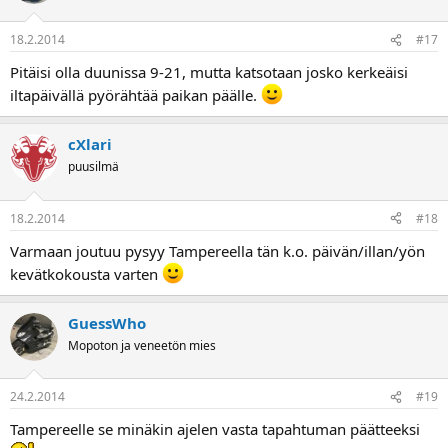
18.2.2014
#17
Pitäisi olla duunissa 9-21, mutta katsotaan josko kerkeäisi
iltapäivällä pyörähtää paikan päälle.
cXlari
puusilmä
18.2.2014
#18
Varmaan joutuu pysyy Tampereella tän k.o. päivän/illan/yön
kevätkokousta varten
GuessWho
Mopoton ja veneetön mies
24.2.2014
#19
Tampereelle se minäkin ajelen vasta tapahtuman päätteeksi