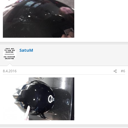
SatuM
8.4.2016
#6