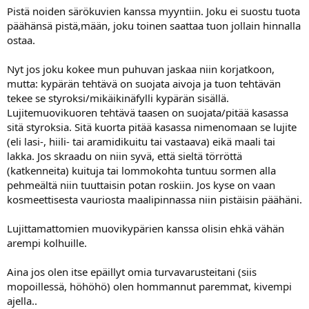
Pistä noiden särökuvien kanssa myyntiin. Joku ei suostu tuota
päähänsä pistä,mään, joku toinen saattaa tuon jollain hinnalla
ostaa.
Nyt jos joku kokee mun puhuvan jaskaa niin korjatkoon,
mutta: kypärän tehtävä on suojata aivoja ja tuon tehtävän
tekee se styroksi/mikäikinäfylli kypärän sisällä.
Lujitemuovikuoren tehtävä taasen on suojata/pitää kasassa
sitä styroksia. Sitä kuorta pitää kasassa nimenomaan se lujite
(eli lasi-, hiili- tai aramidikuitu tai vastaava) eikä maali tai
lakka. Jos skraadu on niin syvä, että sieltä törröttä
(katkenneita) kuituja tai lommokohta tuntuu sormen alla
pehmeältä niin tuuttaisin potan roskiin. Jos kyse on vaan
kosmeettisesta vauriosta maalipinnassa niin pistäisin päähäni.
Lujittamattomien muovikypärien kanssa olisin ehkä vähän
arempi kolhuille.
Aina jos olen itse epäillyt omia turvavarusteitani (siis
mopoillessä, höhöhö) olen hommannut paremmat, kivempi
ajella..