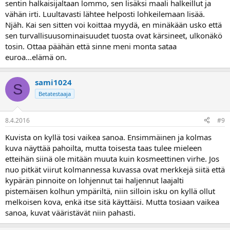
sentin halkaisijaltaan lommo, sen lisäksi maali halkeillut ja
vähän irti. Luultavasti lähtee helposti lohkeilemaan lisää.
Njäh. Kai sen sitten voi koittaa myydä, en minäkään usko että
sen turvallisuusominaisuudet tuosta ovat kärsineet, ulkonäkö
tosin. Ottaa päähän että sinne meni monta sataa
euroa...elämä on.
sami1024
S
Betatestaaja
8.4.2016
#9
Kuvista on kyllä tosi vaikea sanoa. Ensimmäinen ja kolmas
kuva näyttää pahoilta, mutta toisesta taas tulee mieleen
etteihän siinä ole mitään muuta kuin kosmeettinen virhe. Jos
nuo pitkät viirut kolmannessa kuvassa ovat merkkejä siitä että
kypärän pinnoite on lohjennut tai haljennut laajalti
pistemäisen kolhun ympäriltä, niin silloin isku on kyllä ollut
melkoisen kova, enkä itse sitä käyttäisi. Mutta tosiaan vaikea
sanoa, kuvat vääristävät niin pahasti.