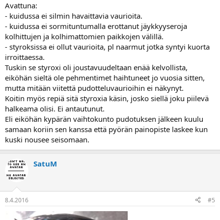
Avattuna:
- kuidussa ei silmin havaittavia vaurioita.
- kuidussa ei sormituntumalla erottanut jäykkyyseroja
kolhittujen ja kolhimattomien paikkojen välillä.
- styroksissa ei ollut vaurioita, pl naarmut jotka syntyi kuorta
irroittaessa.
Tuskin se styroxi oli joustavuudeltaan enää kelvollista,
eiköhän sieltä ole pehmentimet haihtuneet jo vuosia sitten,
mutta mitään viitettä pudotteluvaurioihin ei näkynyt.
Koitin myös repiä sitä styroxia käsin, josko siellä joku piilevä
halkeama olisi. Ei antautunut.
Eli eiköhän kypärän vaihtokunto pudotuksen jälkeen kuulu
samaan koriin sen kanssa että pyörän painopiste laskee kun
kuski nousee seisomaan.
SatuM
8.4.2016
#5