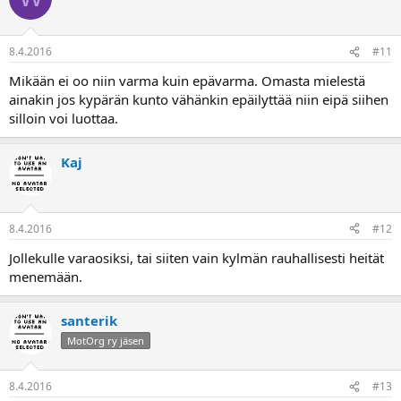
8.4.2016
#11
Mikään ei oo niin varma kuin epävarma. Omasta mielestä
ainakin jos kypärän kunto vähänkin epäilyttää niin eipä siihen
silloin voi luottaa.
Kaj
8.4.2016
#12
Jollekulle varaosiksi, tai siiten vain kylmän rauhallisesti heität
menemään.
santerik
MotOrg ry jäsen
8.4.2016
#13