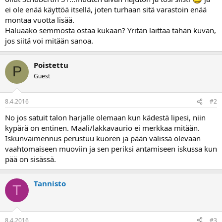
a
ei ole enää käyttöä itsellä, joten turhaan sitä varastoin enää
j
montaa vuotta lisää.
a
Haluaako semmosta ostaa kukaan? Yritän laittaa tähän kuvan,
jos siitä voi mitään sanoa.
Poistettu
P
Guest
8.4.2016
#2
No jos satuit talon harjalle olemaan kun kädestä lipesi, niin
kypärä on entinen. Maali/lakkavaurio ei merkkaa mitään.
Iskunvaimennus perustuu kuoren ja pään välissä olevaan
vaahtomaiseen muoviin ja sen periksi antamiseen iskussa kun
pää on sisässä.
Tannisto
T
8.4.2016
#3