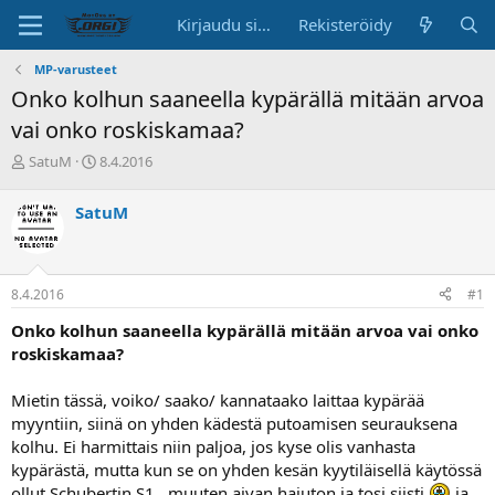
Kirjaudu sisään
Rekisteröidy
MP-varusteet
Onko kolhun saaneella kypärällä mitään arvoa
vai onko roskiskamaa?
K
A
SatuM
8.4.2016
e
l
s
o
SatuM
k
i
u
t
s
u
t
s
8.4.2016
#1
e
p
l
ä
Onko kolhun saaneella kypärällä mitään arvoa vai onko
u
i
roskiskamaa?
n
v
a
ä
Mietin tässä, voiko/ saako/ kannataako laittaa kypärää
l
o
myyntiin, siinä on yhden kädestä putoamisen seurauksena
i
kolhu. Ei harmittais niin paljoa, jos kyse olis vanhasta
t
kypärästä, mutta kun se on yhden kesän kyytiläisellä käytössä
t
ollut Schubertin S1...muuten aivan hajuton ja tosi siisti
ja