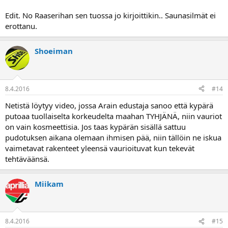
Edit. No Raaserihan sen tuossa jo kirjoittikin.. Saunasilmät ei
erottanu.
Shoeiman
8.4.2016
#14
Netistä löytyy video, jossa Arain edustaja sanoo että kypärä
putoaa tuollaiselta korkeudelta maahan TYHJÄNÄ, niin vauriot
on vain kosmeettisia. Jos taas kypärän sisällä sattuu
pudotuksen aikana olemaan ihmisen pää, niin tällöin ne iskua
vaimetavat rakenteet yleensä vaurioituvat kun tekevät
tehtäväänsä.
Miikam
8.4.2016
#15