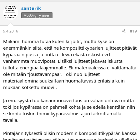
santerik
MotOrg ry jäsen
9.4.2016
#19
Miikam: homma futaa kuten kirjoitit, mutta kyse on
enemmänkin siitä, että ne komposiittikypärien lujitteet pitävät
kypärää nipussa ja potta ei leviä ekasta iskusta vrt.
vanhemmta muovipotat. Lisäksi lujitteet jakavat iskusta
tullutta energiaa laajemmalle. Eli materiaaleissa ei välttämättä
ole mitään "joustavampaa". Toki nuo lujitteet
materiaaliominaisuuksiltaan huomattavasti erilaisia kuin
mukaan sotkettu muovi..
Ja em. syystä tuo kananmunavertaus on vähän ontuva mutta
toki jos kypärässä on pehmeä kohta ja se edellä kenttään niin
se kohta tuskin toimii kypärävalmistajan tarkoittamalla
tavalla.
Pintajännityksestä olisin modernin komposiittikypärän kanssa
huolissani pääsiasassa silloin, jos pannutan korkealla sillalla ja