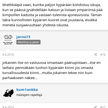
Miettikääpä vaan, kuinka paljon kypärään kohdistuu iskuja,
kun se päässä jysähdellään katuun ja liutaan ympäriinsä pää
kimpoillen kadusta ja vastaan tulevista ajoneuvoista. Tämän
takia kunnollisten kypärien kuoret ovat joustavia, eivätkä
menetä suojaavuuttaan yhdestä iskusta.
jarno73
MotOrg ry jäsen
9.4.2016
#16
jokainen itse on vastuussa omastaan päänupistaan...itse en
laittaisi penniäkään tuohon kypärään kiinni jos omasta
turvallisuudesta kiinni...mutta jokainen tekee niin kuin
parhaakseen näkee...
kum1ankka
Häätäjien räpeltäjä
9.4.2016
#17