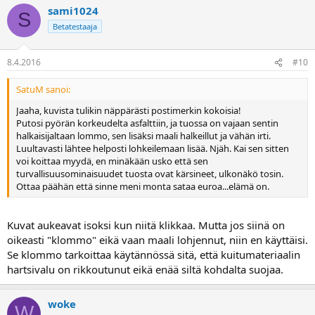
sami1024
S
Betatestaaja
8.4.2016
#10
SatuM sanoi:
Jaaha, kuvista tulikin näppärästi postimerkin kokoisia!
Putosi pyörän korkeudelta asfalttiin, ja tuossa on vajaan sentin
halkaisijaltaan lommo, sen lisäksi maali halkeillut ja vähän irti.
Luultavasti lähtee helposti lohkeilemaan lisää. Njäh. Kai sen sitten
voi koittaa myydä, en minäkään usko että sen
turvallisuusominaisuudet tuosta ovat kärsineet, ulkonäkö tosin.
Ottaa päähän että sinne meni monta sataa euroa...elämä on.
Kuvat aukeavat isoksi kun niitä klikkaa. Mutta jos siinä on
oikeasti "klommo" eikä vaan maali lohjennut, niin en käyttäisi.
Se klommo tarkoittaa käytännössä sitä, että kuitumateriaalin
hartsivalu on rikkoutunut eikä enää siltä kohdalta suojaa.
woke
W