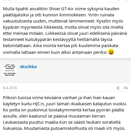
Mulla tipahti asvalttiin Shoei GT-Air viime syksynä kauden
päättäjäisiksi ja otti kunnon kimmokkeen. Yiritn ruinata
vakuutuksesta uuden, mutteivat lämmenneet. Kyselin myös
kypärän myyneestä liikkeestä, mutta olivat myös sitä mieltä
ettei meinaa mitään. Liikkeessä olivat juuri edellisenä päivänä
testanneet kuitukypärän kestävyyttä heittämällä täysiä
betonilattiaan. Aika monta kertaa piti kuulemma paiskata
voimalla lattiaan ennen kuin alkoi antamaan periksi
skuikka
8.4.2016
#4
Pilkoin tuossa viime keväänä vanhan ja ihan liian kauan
käytetyn kuitu-HJC:n, juuri tämän ikiaikaisen kalajutun vuoksi.
Ko potta on pudonnut toistakymmentä kertaa pyörän päältä
assulle, olen kaatunut se päässä muutaman kerran.
Leukaosasta puuttui maalia kun se säästi leukani soratiellä
liukuessa. Muutamasta putoamiskolhusta oli maali irti myös.