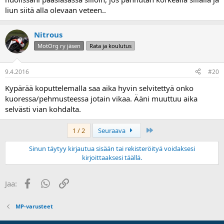
liun siitä alla olevaan veteen..
Nitrous
MotOrg ry jäsen
Rata ja koulutus
9.4.2016
#20
Kypärää koputtelemalla saa aika hyvin selvitettyä onko
kuoressa/pehmusteessa jotain vikaa. Ääni muuttuu aika
selvästi vian kohdalta.
Last
1 / 2
Seuraava
Sinun täytyy kirjautua sisään tai rekisteröityä voidaksesi
kirjoittaaksesi täällä.
Facebook
WhatsApp
Linkki
Jaa:
MP-varusteet