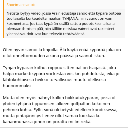
Shoeiman sanoi:
Netistä löytyy video, jossa Arain edustaja sanoo että kypärä putoaa
tuollaiselta korkeudelta maahan TYHJÄNÄ, niin vauriot on vain
kosmeettisia. Jos taas kypärän sisällä sattuu pudotuksen aikana
olemaan ihmisen pää, niin tällöin ne iskua vaimetavat rakenteet
yleensä vaurioituvat kun tekevät tehtäväänsä.
Olen hyvin samoilla linjoilla. Älä käytä enää kypärää joka on
ollut onnettomuuden aikana päässä ja saanut iskun.
Tyhjän kypärän kolhut riippuu sitten paljon tsägästä. Joku
halpa markettikypärä voi kestää viisikin puhdotusta, eikä jo
lähtökohtaisesti heikko turvallisuus muutu olellisesti
huonommaksi.
Mutta olen myös nähnyt kalliin hiilikuitukypärän, jossa oli
yhden tyhjänä tippumisen jälkeen golfpallon kokoinen
pehmeä kohta. Fyllit siinä oli tietysti edelleen kondiksessa,
mutta pintajännitys lienee ollut samaa luokkaa ku
kananmunassa johon on porattu millin reikä.