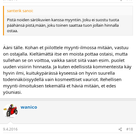
santerik sanoi:
Pistä noiden särökuvien kanssa myyntiin. Joku ei suostu tuota
päähänsä pistä,mään, joku toinen saattaa tuon jollain hinnalla
ostaa.
Ääni tälle. Kohan et piilottele myynti-ilmossa mitään, vastuu
on ostajalla. Kieltämättä itse en moista pottaa ostaisi, mutta
sullehan se on voittoa, vaikka saisit siitä vaan esim. puolet
uuden visiirin hinnasta. Ja kuten edellisistä kommenteista käy
hyvin ilmi, kuitukypärässä kyseessä on hyvin suurella
todennäköisyydellä vain kosmeettiset vauriot. Rehellisen
myynti-ilmoituksen tekemällä et häviä mitään, et edes
yöuniasi.
wanico
9.4.2016
#18