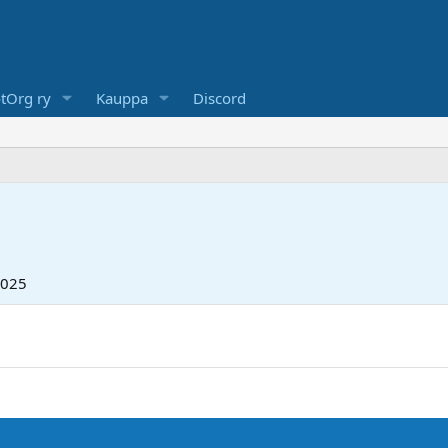
tOrg ry
Kauppa
Discord
2025