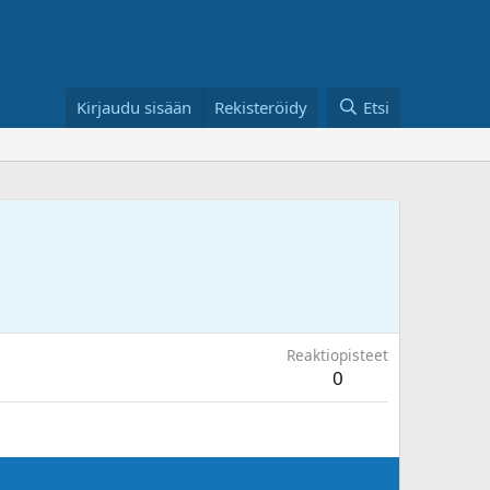
Kirjaudu sisään
Rekisteröidy
Etsi
Reaktiopisteet
0