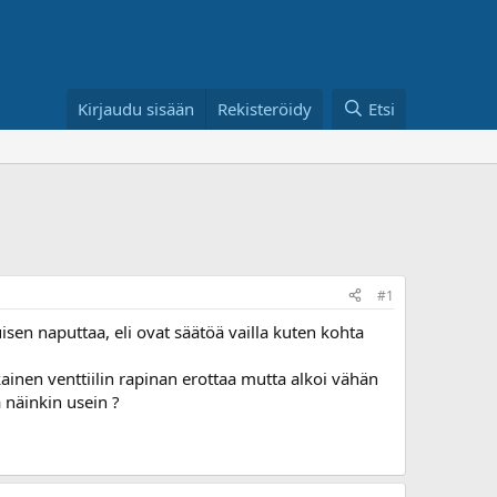
Kirjaudu sisään
Rekisteröidy
Etsi
#1
uisen naputtaa, eli ovat säätöä vailla kuten kohta
kainen venttiilin rapinan erottaa mutta alkoi vähän
a näinkin usein ?