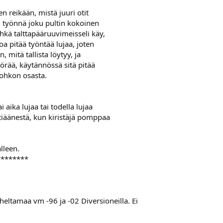
n reikään, mistä juuri otit
 työnnä joku pultin kokoinen
kä talttapääruuvimeisseli käy,
a pitää työntää lujaa, joten
, mitä tallista löytyy, ja
yörää, käytännössä sitä pitää
lohkon osasta.
i aika lujaa tai todella lujaa
tiäänestä, kun kiristäjä pomppaa
lleen.
********
eltamaa vm -96 ja -02 Diversioneilla. Ei