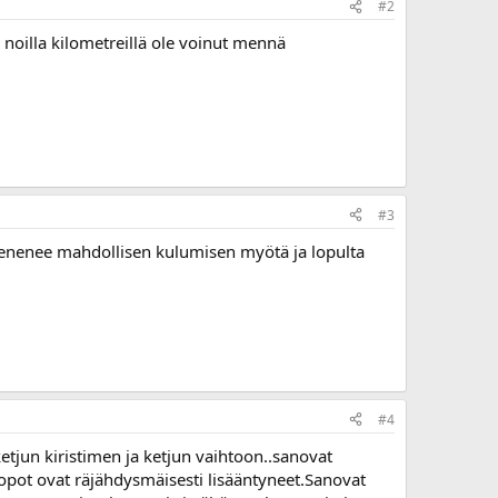
#2
 noilla kilometreillä ole voinut mennä
#3
 pienenee mahdollisen kulumisen myötä ja lopulta
#4
ketjun kiristimen ja ketjun vaihtoon..sanovat
opot ovat räjähdysmäisesti lisääntyneet.Sanovat