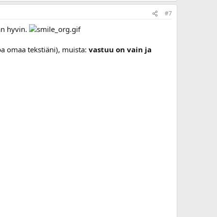
#7
aan hyvin.
jopa omaa tekstiäni), muista:
vastuu on vain ja