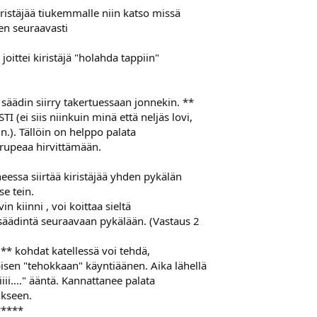
ristäjää tiukemmalle niin katso missä
sen seuraavasti
 joittei kiristäjä "holahda tappiin"
i säädin siirry takertuessaan jonnekin. **
I (ei siis niinkuin minä että neljäs lovi,
in.). Tällöin on helppo palata
 rupeaa hirvittämään.
iheessa siirtää kiristäjää yhden pykälän
se tein.
in kiinni , voi koittaa sieltä
säädintä seuraavaan pykälään. (Vastaus 2
n ** kohdat katellessä voi tehdä,
pisen "tehokkaan" käyntiäänen. Aika lähellä
iiiii...." ääntä. Kannattanee palata
ukseen.
*****