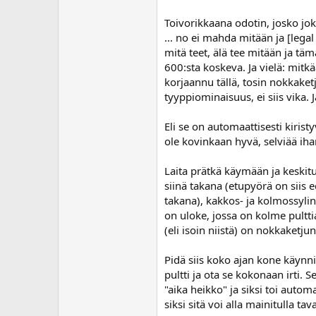
Toivorikkaana odotin, josko joku
... no ei mahda mitään ja [legal 
mitä teet, älä tee mitään ja tä
600:sta koskeva. Ja vielä: mitkää
korjaannu tällä, tosin nokkaket
tyyppiominaisuus, ei siis vika. J
Eli se on automaattisesti kirist
ole kovinkaan hyvä, selviää iha
Laita prätkä käymään ja keskitu
siinä takana (etupyörä on siis 
takana), kakkos- ja kolmossylin
on uloke, jossa on kolme pultt
(eli isoin niistä) on nokkaketjun
Pidä siis koko ajan kone käynn
pultti ja ota se kokonaan irti. 
"aika heikko" ja siksi toi autom
siksi sitä voi alla mainitulla tav