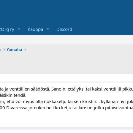
Org ry
Kauppa
Discord
a
Yamaha
 ja venttiilien säädöstä. Sanoin, että yksi tai kaksi venttiiliä pikk
isikin tehdä.
, että voi myös olla nokkaketju tai sen kiristin... kyllähän nyt jo
0 Divareissa jotenkin heikko ketju tai kiristin jotka pitäisi vaihta