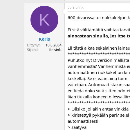
27.1.2006
K
600 divarissa toi nokkaketjun ki
Ei sitä välttämättä vaihtaa tarvi
ainoastaan sinulla, jos itse t
Koris
Liittynyt
10.8.2004
Eli tästä alkaa sekalainen lainau
Sijainti
Helsinki
**************************
Puhutko nyt Diversion mallista 
vanhemmista? Vanhemmista en t
automaattinen nokkaketjun kiri
keskellä). Se ei vaan aina toimi 
väitetään. Automaattistakin sa
en tiedä onko siitä sitten odot
liian tiukalla koneen ollessa lä
**************************
> Olisiko jollakin antaa vinkkiä
> kiristettyä pykälän pari? se e
automaattisesti
> säätyvä.