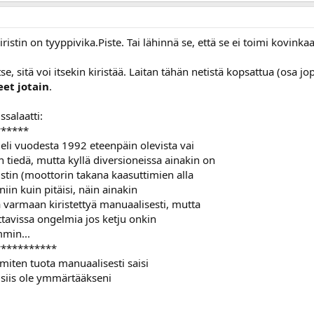
ristin on tyyppivika.Piste. Tai lähinnä se, että se ei toimi kovink
tse, sitä voi itsekin kiristää. Laitan tähän netistä kopsattua (osa 
eet jotain
.
ssalaatti:
******
eli vuodesta 1992 eteenpäin olevista vai
iedä, mutta kyllä diversioneissa ainakin on
stin (moottorin takana kaasuttimien alla
niin kuin pitäisi, näin ainakin
a varmaan kiristettyä manuaalisesti, mutta
ettavissa ongelmia jos ketju onkin
mmin...
***********
 miten tuota manuaalisesti saisi
i siis ole ymmärtääkseni