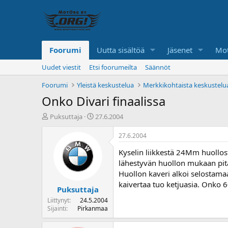
Foorumi
Uutta sisältöä
Jäsenet
Mot
Uudet viestit
Etsi foorumeilta
Säännöt
Foorumi
Yleistä keskustelua
Merkkikohtaista keskustelu
Onko Divari finaalissa
K
A
Puksuttaja
27.6.2004
e
l
s
o
27.6.2004
k
i
Kyselin liikkestä 24Mm huollosta
u
t
s
u
lähestyvän huollon mukaan pitä
t
s
Huollon kaveri alkoi selostamaan
e
p
kaivertaa tuo ketjuasia. Onko 60
Puksuttaja
l
ä
u
i
Liittynyt
24.5.2004
n
v
Sijainti
Pirkanmaa
a
ä
l