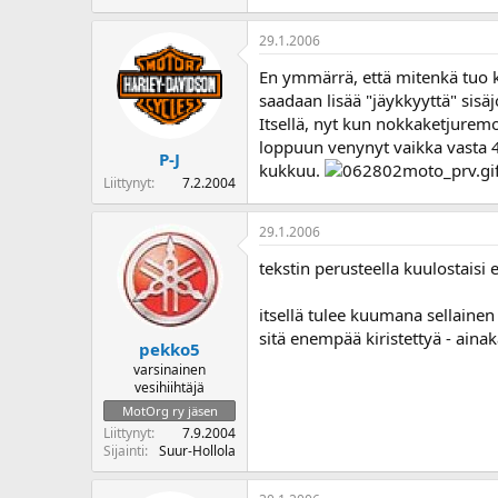
29.1.2006
En ymmärrä, että mitenkä tuo ki
saadaan lisää "jäykkyyttä" sis
Itsellä, nyt kun nokkaketjuremon
loppuun venynyt vaikka vasta 44
P-J
kukkuu.
Liittynyt
7.2.2004
29.1.2006
tekstin perusteella kuulostaisi
itsellä tulee kuumana sellainen
sitä enempää kiristettyä - ainaka
pekko5
varsinainen
vesihiihtäjä
MotOrg ry jäsen
Liittynyt
7.9.2004
Sijainti
Suur-Hollola