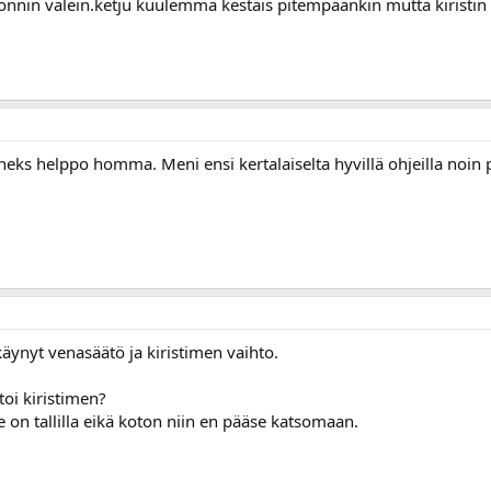
tonnin välein.ketju kuulemma kestäis pitempäänkin mutta kiristi
eks helppo homma. Meni ensi kertalaiselta hyvillä ohjeilla noin p
käynyt venasäätö ja kiristimen vaihto.
toi kiristimen?
 on tallilla eikä koton niin en pääse katsomaan.