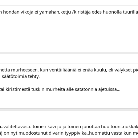
 hondan vikoja ei yamahan,ketju /kiristäjä edes huonolla tuurilla
aihetta murheeseen, kun venttiiliääniä ei enää kuulu, eli välykset
i säätötoimia tehty.
ai kiristimestä tuskin murheita alle satatonnia ajetuissa...
.valitettavasti..toinen kävi jo ja toinen jonottaa huoltoon..nokka
stä) on nyt muodostunut divarin tyyppivika..huomattu vasta kun m