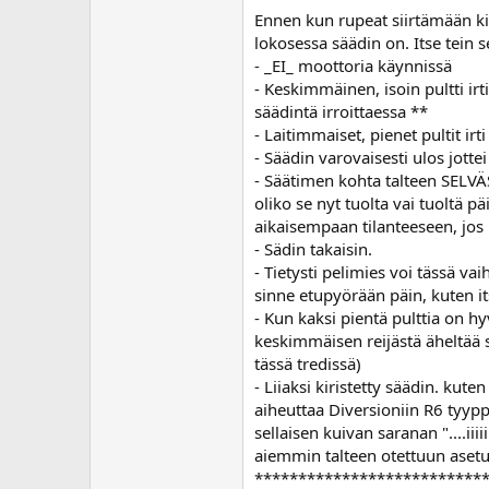
Ennen kun rupeat siirtämään ki
lokosessa säädin on. Itse tein 
- _EI_ moottoria käynnissä
- Keskimmäinen, isoin pultti irti
säädintä irroittaessa **
- Laitimmaiset, pienet pultit irti
- Säädin varovaisesti ulos jotte
- Säätimen kohta talteen SELVÄST
oliko se nyt tuolta vai tuoltä pä
aikaisempaan tilanteeseen, jos
- Sädin takaisin.
- Tietysti pelimies voi tässä va
sinne etupyörään päin, kuten it
- Kun kaksi pientä pulttia on hyv
keskimmäisen reijästä äheltää 
tässä tredissä)
- Liiaksi kiristetty säädin. kute
aiheuttaa Diversioniin R6 tyyp
sellaisen kuivan saranan "....iiii
aiemmin talteen otettuun aset
**************************