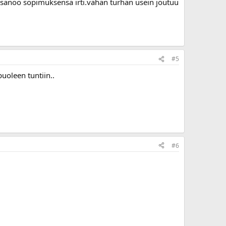
n sanoo sopimuksensa irti.vähän turhan usein joutuu
#5
uoleen tuntiin..
#6