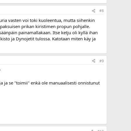
#8
uria vasten voi toki kuoleentua, mutta siihenkin
 paksuisen prikan kiristimen propun pohjalle.
sisäänpäin painamallakaan. Itse ketju oli kyllä ihan
kisto ja Dynojetit tulossa. Katotaan miten käy ja
#9
?
ja ja se "toimii" enkä ole manuaalisesti onnistunut