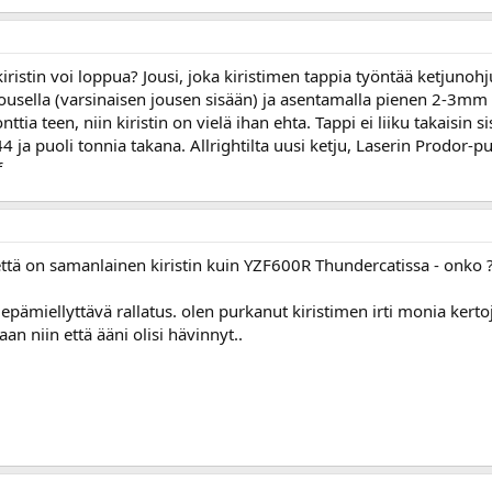
ristin voi loppua? Jousi, joka kiristimen tappia työntää ketjunohj
äjousella (varsinaisen jousen sisään) ja asentamalla pienen 2-3mm
ttia teen, niin kiristin on vielä ihan ehta. Tappi ei liiku takaisin 
 ja puoli tonnia takana. Allrightilta uusi ketju, Laserin Prodor-pu
 että on samanlainen kiristin kuin YZF600R Thundercatissa - onko 
 epämiellyttävä rallatus. olen purkanut kiristimen irti monia kerto
an niin että ääni olisi hävinnyt..