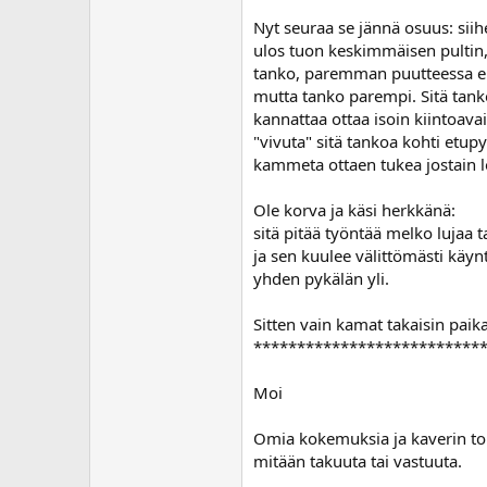
Nyt seuraa se jännä osuus: siihe
ulos tuon keskimmäisen pultin,
tanko, paremman puutteessa eh
mutta tanko parempi. Sitä tanko
kannattaa ottaa isoin kiintoavain
"vivuta" sitä tankoa kohti etup
kammeta ottaen tukea jostain 
Ole korva ja käsi herkkänä:
sitä pitää työntää melko lujaa ta
ja sen kuulee välittömästi käyn
yhden pykälän yli.
Sitten vain kamat takaisin paika
**************************
Moi
Omia kokemuksia ja kaverin toh
mitään takuuta tai vastuuta.