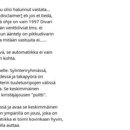
 olisi halunnut vastata...
disclaimer] eli jos et tiedä,
mä ohje on vain 1997 Divari
n venttiiliviat tms. ei
jun ääntely on pikkudivarin
a mitään vastuuta ei......
yvä, se automatiikka ei vain
n kohta.
elle. Sylinteriryhmässä,
edessä ja takapyörä on
terin tuuletusripojen välissä
ia. Se keskimmäinen
 kiristäjäjousen "pultti".
issä ja avaa se keskimmäinen
Sen ympärillä on jousi, joka on
atiikka ei toimi kovinkaan hyvin,
alla auttaa.