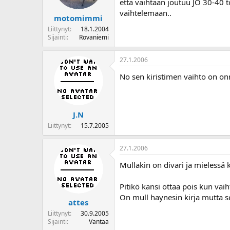
että vaihtaan joutuu JO 30-40 
vaihtelemaan..
motomimmi
Liittynyt
18.1.2004
Sijainti
Rovaniemi
27.1.2006
No sen kiristimen vaihto on onn
J.N
Liittynyt
15.7.2005
27.1.2006
Mullakin on divari ja mielessä 
Pitikö kansi ottaa pois kun vaih
On mull haynesin kirja mutta se
attes
Liittynyt
30.9.2005
Sijainti
Vantaa