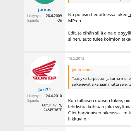
jamas
No poliisin tiedotteessa lukee
m
Liittynyt
28.6.2009
MP:en...
Sijainti
On
Edit. Ja eihän sillä aina ole 
siihen, auto tulee kolmion tak
18.5.2013
jorim sanoi:
Taas yksi tarpeeton ja turha mene
selkenevät aikanaan mutta se ei tu
Jari71
Liittynyt
24.4.2010
Kun tällaisen uutisen lukee, 
Sijainti
60°31'47''N,
lehdistöä kohtaan joka syyttäv
24°45'36''E
Olet harvinaisen oikeassa - mi
liikkuviin.