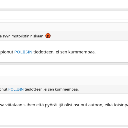
tää syyn motoristin niskaan.
kopionut
POLIISIN
tiedotteen, ei sen kummempaa.
ionut
POLIISIN
tiedotteen, ei sen kummempaa.
 viitataan siihen että pyöräilijä olisi osunut autoon, eikä toisinp