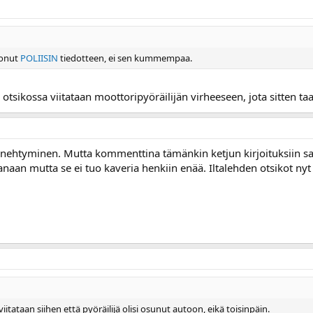
ionut
POLIISIN
tiedotteen, ei sen kummempaa.
otsikossa viitataan moottoripyöräilijän virheeseen, jota sitten taas
enehtyminen. Mutta kommenttina tämänkin ketjun kirjoituksiin san
anaan mutta se ei tuo kaveria henkiin enää. Iltalehden otsikot nyt
itataan siihen että pyöräilijä olisi osunut autoon, eikä toisinpäin.