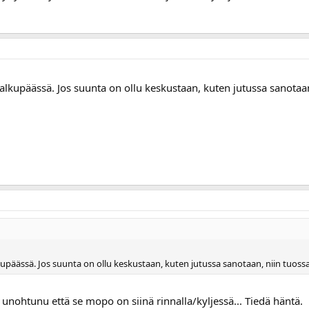
upäässä. Jos suunta on ollu keskustaan, kuten jutussa sanotaan
äässä. Jos suunta on ollu keskustaan, kuten jutussa sanotaan, niin tuossa
i unohtunu että se mopo on siinä rinnalla/kyljessä... Tiedä häntä.