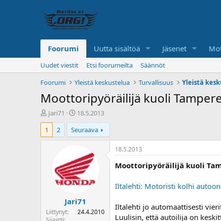
Foorumi
Uutta sisältöä
Jäsenet
Mot
Uudet viestit
Etsi foorumeilta
Säännöt
Foorumi
Yleistä keskustelua
Turvallisuus
Yleistä kes
Moottoripyöräilijä kuoli Tampere
K
A
Jari71
18.5.2013
e
l
1
2
Seuraava
s
o
k
i
u
t
18.5.2013
s
u
Moottoripyöräilijä kuoli Ta
t
s
e
p
l
ä
Iltalehti: Motoristi kolhi autoon
u
i
Jari71
n
v
Iltalehti jo automaattisesti vie
a
ä
Liittynyt
24.4.2010
Luulisin, että autoilija on kes
l
Sijainti