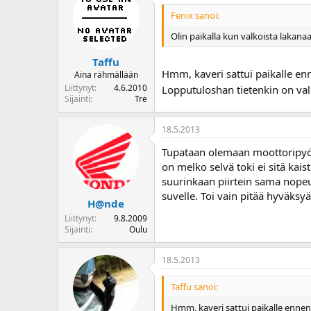
Fenix sanoi:
Olin paikalla kun valkoista lakanaa
Taffu
Hmm, kaveri sattui paikalle enn
Aina rähmällään
Liittynyt
4.6.2010
Lopputuloshan tietenkin on vali
Sijainti
Tre
18.5.2013
Tupataan olemaan moottoripyöril
on melko selvä toki ei sitä kaist
suurinkaan piirtein sama nopeus
suvelle. Toi vain pitää hyväksy
H@nde
Liittynyt
9.8.2009
Sijainti
Oulu
18.5.2013
Taffu sanoi:
Hmm, kaveri sattui paikalle ennen