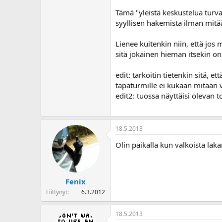
Tämä "yleistä keskustelua turv
syyllisen hakemista ilman mitään
Lienee kuitenkin niin, että jos
sitä jokainen hieman itsekin on
edit: tarkoitin tietenkin sitä, 
tapaturmille ei kukaan mitään v
edit2: tuossa näyttäisi olevan 
18.5.2013
Olin paikalla kun valkoista laka
Fenix
Liittynyt
6.3.2012
18.5.2013