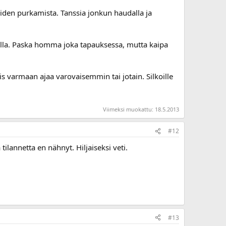
iden purkamista. Tanssia jonkun haudalla ja
unalla. Paska homma joka tapauksessa, mutta kaipa
täis varmaan ajaa varovaisemmin tai jotain. Silkoille
Viimeksi muokattu:
18.5.2013
#12
tilannetta en nähnyt. Hiljaiseksi veti.
#13