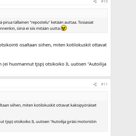
#10
pirua tällainen "repostelu" ketään auttaa. Tosiasiat
nenkin, siinä ei siis mitään uutta.
tsikointi osaltaan siihen, miten kotilokuskit ottavat
 (ei huomannut tjsp) otsikoiko IL uutisen "Autoilija
#11
ltaan siihen, miten kotilokuskit ottavat kaksipyöräiset
 tjsp) otsikoiko IL uutisen "Autoilija jyräsi motoristin