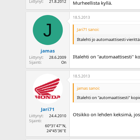
Liittynyt
21.8.2012
Murheellista kyllä.
18.5.2013
J
Jari71 sanoi:
Iltalehti jo automaattisesti vierit
jamas
Iltalehti on "automaattisesti" 
Liittynyt
28.6.2009
Sijainti
On
18.5.2013
jamas sanoi:
Iltalehti on "automaattisesti" kop
Jari71
Otsikko on lehden keksimä, jossa
Liittynyt
24.4.2010
Sijainti
60°31'47''N,
24°45'36''E