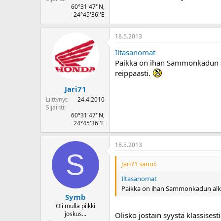
o
60°31'47''N,
24°45'36''E
i
t
t
18.5.2013
a
j
Iltasanomat
a
Paikka on ihan Sammonkadun alk
reippaasti.
Jari71
Liittynyt
24.4.2010
Sijainti
60°31'47''N,
24°45'36''E
18.5.2013
S
Jari71 sanoi:
Iltasanomat
Paikka on ihan Sammonkadun alkup
Symb
Oli mulla piikki
joskus...
Olisko jostain syystä klassisest