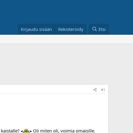
Kirjaudu sisään
Rekisteröidy
Etsi
#1
 kaistalle?
Oli miten oli, voimia omaisille.