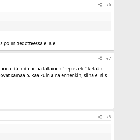
#6
 poliisitiedotteessa ei lue.
#7
on että mitä pirua tällainen "repostelu" ketään
 ovat samaa p..kaa kuin aina ennenkin, siinä ei siis
#8