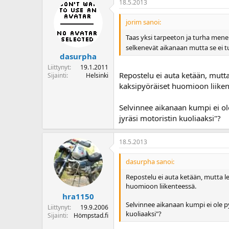
18.5.2013
jorim sanoi:
Taas yksi tarpeeton ja turha mene
selkenevät aikanaan mutta se ei tu
dasurpha
Liittynyt
19.1.2011
Repostelu ei auta ketään, mutta 
Sijainti
Helsinki
kaksipyöräiset huomioon liiken
Selvinnee aikanaan kumpi ei ole
jyräsi motoristin kuoliaaksi"?
18.5.2013
dasurpha sanoi:
Repostelu ei auta ketään, mutta le
huomioon liikenteessä.
hra1150
Selvinnee aikanaan kumpi ei ole pys
Liittynyt
19.9.2006
kuoliaaksi"?
Sijainti
Hömpstad.fi