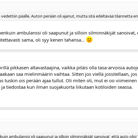
 vedettiin päälle. Auton perään oli ajanut, mutta sitä edeltävää tilannetta en 
enkuin ambulanssi oli saapunut ja silloin silminnäkijät sanoivat, 
tettavasti sama, oli syy kenen tahansa...
lä pikkasen altavastaajina, vaikka pitäis olla tasa-arvoisia autoj
aakaan saa mielinmäärin vaihtaa. Sitten jos viellä jossitellaan, jos 
 tuskin ois perään ajaa tullut. Oli miten oli, mut ei oo viimeinen 
ä ja tiedostaa kun ilman suojakuorta liikutaan kotiloiden seassa.
kuin ambulanssi oli saapunut ja silloin silminnäkijät sanoivat, että auto ol