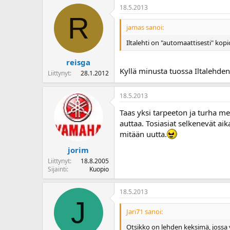
18.5.2013
R
jamas sanoi:
Iltalehti on "automaattisesti" kop
reisga
Kyllä minusta tuossa Iltalehden 
Liittynyt
28.1.2012
18.5.2013
Taas yksi tarpeeton ja turha m
auttaa. Tosiasiat selkenevät aik
mitään uutta.
jorim
Liittynyt
18.8.2005
Sijainti
Kuopio
18.5.2013
J
Jari71 sanoi:
Otsikko on lehden keksimä, jossa vi