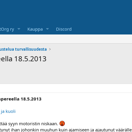
Org ry
Kauppa
Discord
kustelua turvallisuudesta
ella 18.5.2013
mpereella 18.5.2013
 ja kuoli
rittää syyn motoristin niskaan.
kittynyt ihan johonkin muuhun kuin ajamiseen ja ajautunut väärälle