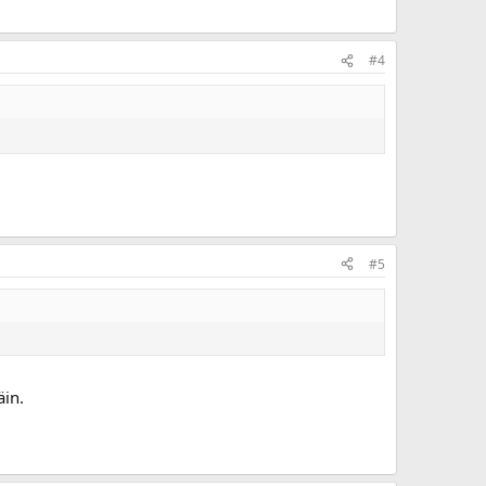
#4
#5
äin.