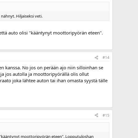
nähnyt. Hiljaiseksi veti.
että auto olisi "kääntynyt moottoripyörän eteen".
#14
en kanssa. No jos on perään ajo niin silloinhan se
ja jos autolla ja moottoripyörällä olis ollut
raato joka lähtee auton tai ihan omasta syystä tälle
#15
isi "kääntynyt moottoripyörän eteen". Lopputuloshan