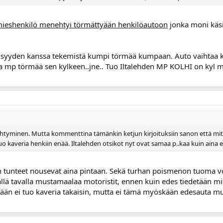
ieshenkilö menehtyi törmättyään henkilöautoon
jonka moni käsi
syyllisyyden kanssa tekemistä kumpi törmää kumpaan. Auto vaihtaa 
aa mp törmää sen kylkeen..jne.. Tuo Iltalehden MP KOLHI on kyl 
htyminen. Mutta kommenttina tämänkin ketjun kirjoituksiin sanon että mitä 
o kaveria henkiin enää. Iltalehden otsikot nyt ovat samaa p..kaa kuin aina en
niin tunteet nousevat aina pintaan. Sekä turhan poismenon tuom
ällä tavalla mustamaalaa motoristit, ennen kuin edes tiedetään mi
kään ei tuo kaveria takaisin, mutta ei tämä myöskään edesauta m