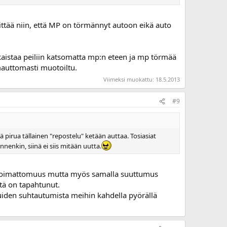
ttää niin, että MP on törmännyt autoon eikä auto
kaistaa peiliin katsomatta mp:n eteen ja mp törmää
mauttomasti muotoiltu.
Viimeksi muokattu:
18.5.2013
#9
pirua tällainen "repostelu" ketään auttaa. Tosiasiat
nenkin, siinä ei siis mitään uutta.
a voimattomuus mutta myös samalla suuttumus
tä on tapahtunut.
uiden suhtautumista meihin kahdella pyörällä