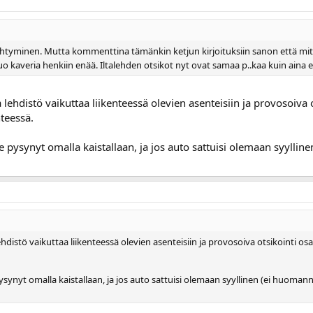
htyminen. Mutta kommenttina tämänkin ketjun kirjoituksiin sanon että mitä 
o kaveria henkiin enää. Iltalehden otsikot nyt ovat samaa p..kaa kuin aina en
lehdistö vaikuttaa liikenteessä olevien asenteisiin ja provosoiva o
teessä.
 pysynyt omalla kaistallaan, ja jos auto sattuisi olemaan syyllinen
hdistö vaikuttaa liikenteessä olevien asenteisiin ja provosoiva otsikointi osa
ynyt omalla kaistallaan, ja jos auto sattuisi olemaan syyllinen (ei huomannut