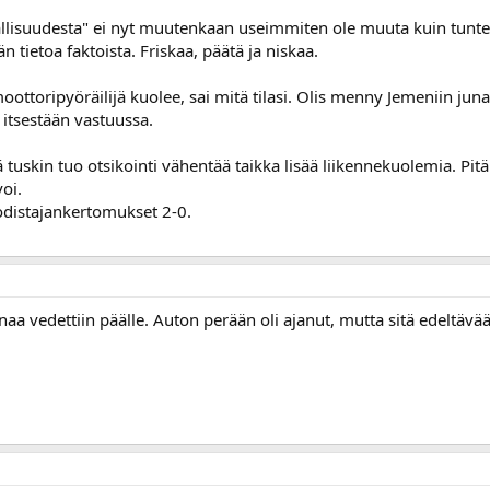
allisuudesta" ei nyt muutenkaan useimmiten ole muuta kuin tunte
 tietoa faktoista. Friskaa, päätä ja niskaa.
 moottoripyöräilijä kuolee, sai mitä tilasi. Olis menny Jemeniin j
 itsestään vastuussa.
että tuskin tuo otsikointi vähentää taikka lisää liikennekuolemia. Pi
oi.
todistajankertomukset 2-0.
naa vedettiin päälle. Auton perään oli ajanut, mutta sitä edeltävää 