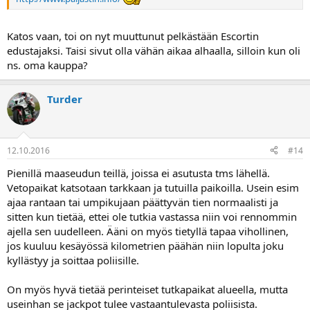
Katos vaan, toi on nyt muuttunut pelkästään Escortin
edustajaksi. Taisi sivut olla vähän aikaa alhaalla, silloin kun oli
ns. oma kauppa?
Turder
12.10.2016
#14
Pienillä maaseudun teillä, joissa ei asutusta tms lähellä.
Vetopaikat katsotaan tarkkaan ja tutuilla paikoilla. Usein esim
ajaa rantaan tai umpikujaan päättyvän tien normaalisti ja
sitten kun tietää, ettei ole tutkia vastassa niin voi rennommin
ajella sen uudelleen. Ääni on myös tietyllä tapaa vihollinen,
jos kuuluu kesäyössä kilometrien päähän niin lopulta joku
kyllästyy ja soittaa poliisille.
On myös hyvä tietää perinteiset tutkapaikat alueella, mutta
useinhan se jackpot tulee vastaantulevasta poliisista.