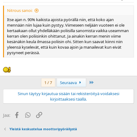
Nitrous sanoi:
Itse ajan n. 90% kaikista ajoista pyörällä niin, että koko ajan
mennään niin lujaa kuin pystyy. Viimeseen neljään vuoteen ei ole
kertaakaan ollut yhdelläkään poliisilla sanomista vaikka useamman
kerran olen poliisinkin ohittanut. Ja ainakin kerran menin viime
kesänäkin keula ilmassa poliisin ohi. Sitten kun saavat kiinni niin
yleensä kyselevät, että kuin kovaa ajoin ja manailevat kun eivät
pysyneet perässä.
Last
1 / 7
Seuraava
Sinun täytyy kirjautua sisään tai rekisteröityä voidaksesi
kirjoittaaksesi täällä.
Facebook
WhatsApp
Linkki
Jaa:
Yleistä keskustelua moottoripyöräilystä