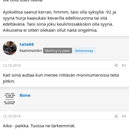
Ajokieltoa saanut kerran, hmmm, taisi olla syksyllä -92 ja
syynä hurja kaasukäsi kevarilla edellisvuonna tai sitä
edeltävänä. Taisi siinä joku keulimissakkokin olla syynä.
Aikuisena ei sitten olekaan ollut näitä ongelmia.
tate66
Kaatomaisteri
MotOrg ry jäsen
Betatestaaja
12.10.2016
#3
Kait siinä auttaa kun menee riittävän moninumeroisia teitä
pitkin.
Bone
12.10.2016
#4
Aika - paikka. Tuossa ne tärkeimmät.