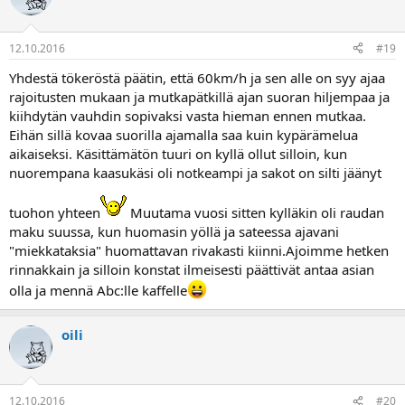
12.10.2016
#19
Yhdestä tökeröstä päätin, että 60km/h ja sen alle on syy ajaa
rajoitusten mukaan ja mutkapätkillä ajan suoran hiljempaa ja
kiihdytän vauhdin sopivaksi vasta hieman ennen mutkaa.
Eihän sillä kovaa suorilla ajamalla saa kuin kypärämelua
aikaiseksi. Käsittämätön tuuri on kyllä ollut silloin, kun
nuorempana kaasukäsi oli notkeampi ja sakot on silti jäänyt
tuohon yhteen
Muutama vuosi sitten kylläkin oli raudan
maku suussa, kun huomasin yöllä ja sateessa ajavani
"miekkataksia" huomattavan rivakasti kiinni.Ajoimme hetken
rinnakkain ja silloin konstat ilmeisesti päättivät antaa asian
olla ja mennä Abc:lle kaffelle
oili
12.10.2016
#20