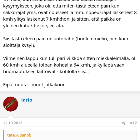
kysymykseen, joka oli, että miten tästä eteen päin kun
sakkorajat yms. ovat nousseet ja mm. nopeusrajat laskeneet 8
kmh ylitys laskenut 7 kmh:hon. Ja sitten, että paikka on
yleinen katu / tie jne, ei rata.
Siis tästä eteen päin on autobahn (huoleti mielin, niin kuin
aloittaja kysyi).
Viimeinen lappu kun tuli pari viikkoa sitten miekkaleimalla, oli
60 kmh alueella tolpan kohdalla 64 kmh, ja kylläpä vaan
huomautuksen laittoivat - kotilolla siis...
Eipä muuta - muut jatkakoon.
lario
12.10.2016
#12
tate66 sanoi: