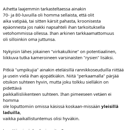
Aihetta laajemmin tarkasteltaessa ainakin
70- ja 80-luvuilla oli homma sellaista, että olit
aika vatipää, tai sitten kärsit pahasta, kroonisesta
epäonnesta jos nakki napsahteli ihan tarkoituksella
vetohommissa ollessa. Ihan arkinen tarkkaamattomuus
oli silloinkin oma juttunsa.
Nykyisin lähes jokainen "virkakulkine" on potentiaalinen,
liikkuva tutka kameroineen varsinaisten "rysien" lisäksi.
Pitkiä "umpikujia" ainakin eteläisillä rannikkoseuduilla riittää
ja usein vielä ihan ajopätkiäkin. Niitä "perkaamalla" pärjää
otsikon suhteen hyvin, mutta joku tolkku sielläkin on
pidettävä
paikkallisliikenteen suhteen. Ihan pimeeseen vetäen ei
homma
ole loputtomiin omissa käsissä koskaan-missään
yleisillä
laduilla
,
vaikka paikallistuntemus olisi hyväkin.