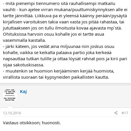
- mitä pienempi tiennumero sitä rauhallisempi matkailu
vauhti - kun ajelee virran mukana/puuttumiskynnyksen alle ei
tartte jännittää. Liikkuva pa ei yleensä käänny perään/pysäytä
kirjallisen varoituksen takia vaan vasta jos pitää rahastaa, tai
jututtaakseen jos on tullu ilmoitusta kovaa ajavasta mp´stä.
Ohituksissa harvoin osuu kohalle jos ei tartte asua
vasemmalla kaistalla.
- järki käteen, jos vedät aina miljuunaa niin joskus osuu
kohalle, vaikka se keikalta palaava partio joka kerkeää
napsauttaa tutkan tulille ja ottaa löysät rahnat pois ja kirii pari
sijaa sakotuskisassa.
- muutenkin se huomion kerjääminen kerjää huomiota,
virallista suoraan tai kypsyneiden paikallisten kautta.
Kaj
12.10.2016
#17
Vastaus otsikkoon; huonosti.