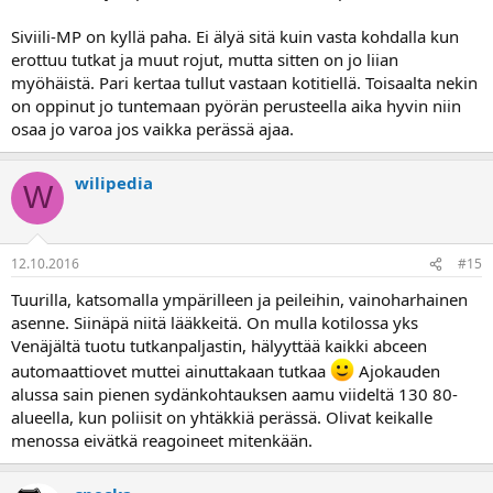
Siviili-MP on kyllä paha. Ei älyä sitä kuin vasta kohdalla kun
erottuu tutkat ja muut rojut, mutta sitten on jo liian
myöhäistä. Pari kertaa tullut vastaan kotitiellä. Toisaalta nekin
on oppinut jo tuntemaan pyörän perusteella aika hyvin niin
osaa jo varoa jos vaikka perässä ajaa.
wilipedia
W
12.10.2016
#15
Tuurilla, katsomalla ympärilleen ja peileihin, vainoharhainen
asenne. Siinäpä niitä lääkkeitä. On mulla kotilossa yks
Venäjältä tuotu tutkanpaljastin, hälyyttää kaikki abceen
automaattiovet muttei ainuttakaan tutkaa
Ajokauden
alussa sain pienen sydänkohtauksen aamu viideltä 130 80-
alueella, kun poliisit on yhtäkkiä perässä. Olivat keikalle
menossa eivätkä reagoineet mitenkään.