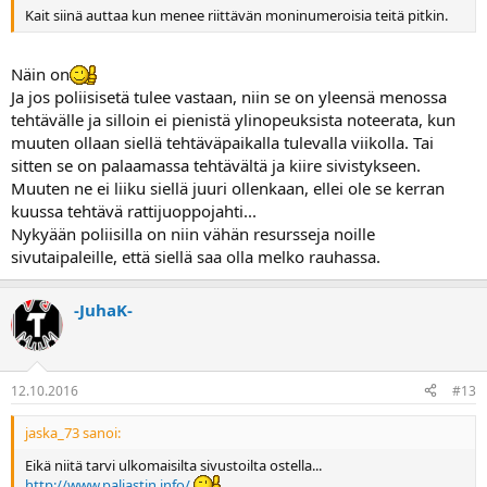
Kait siinä auttaa kun menee riittävän moninumeroisia teitä pitkin.
Näin on
Ja jos poliisisetä tulee vastaan, niin se on yleensä menossa
tehtävälle ja silloin ei pienistä ylinopeuksista noteerata, kun
muuten ollaan siellä tehtäväpaikalla tulevalla viikolla. Tai
sitten se on palaamassa tehtävältä ja kiire sivistykseen.
Muuten ne ei liiku siellä juuri ollenkaan, ellei ole se kerran
kuussa tehtävä rattijuoppojahti...
Nykyään poliisilla on niin vähän resursseja noille
sivutaipaleille, että siellä saa olla melko rauhassa.
-JuhaK-
12.10.2016
#13
jaska_73 sanoi:
Eikä niitä tarvi ulkomaisilta sivustoilta ostella...
http://www.paljastin.info/