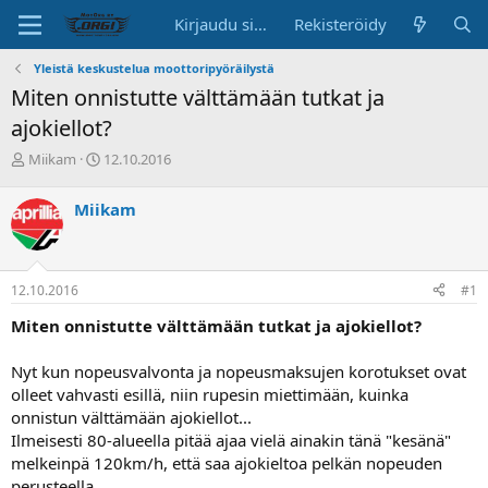
Kirjaudu sisään
Rekisteröidy
Yleistä keskustelua moottoripyöräilystä
Miten onnistutte välttämään tutkat ja
ajokiellot?
K
A
Miikam
12.10.2016
e
l
s
o
Miikam
k
i
u
t
s
u
t
s
12.10.2016
#1
e
p
l
ä
Miten onnistutte välttämään tutkat ja ajokiellot?
u
i
n
v
Nyt kun nopeusvalvonta ja nopeusmaksujen korotukset ovat
a
ä
olleet vahvasti esillä, niin rupesin miettimään, kuinka
l
o
onnistun välttämään ajokiellot...
i
Ilmeisesti 80-alueella pitää ajaa vielä ainakin tänä "kesänä"
t
melkeinpä 120km/h, että saa ajokieltoa pelkän nopeuden
t
perusteella.