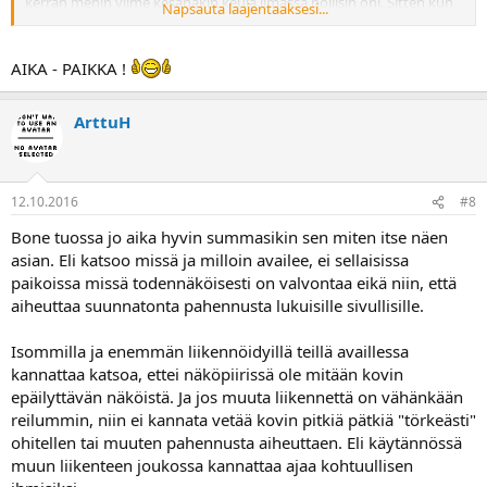
kerran menin viime kesänäkin keula ilmassa poliisin ohi. Sitten kun
Napsauta laajentaaksesi...
saavat kiinni niin yleensä kyselevät, että kuin kovaa ajoin ja
manailevat kun eivät pysyneet perässä.
AIKA - PAIKKA !
ArttuH
12.10.2016
#8
Bone tuossa jo aika hyvin summasikin sen miten itse näen
asian. Eli katsoo missä ja milloin availee, ei sellaisissa
paikoissa missä todennäköisesti on valvontaa eikä niin, että
aiheuttaa suunnatonta pahennusta lukuisille sivullisille.
Isommilla ja enemmän liikennöidyillä teillä availlessa
kannattaa katsoa, ettei näköpiirissä ole mitään kovin
epäilyttävän näköistä. Ja jos muuta liikennettä on vähänkään
reilummin, niin ei kannata vetää kovin pitkiä pätkiä "törkeästi"
ohitellen tai muuten pahennusta aiheuttaen. Eli käytännössä
muun liikenteen joukossa kannattaa ajaa kohtuullisen