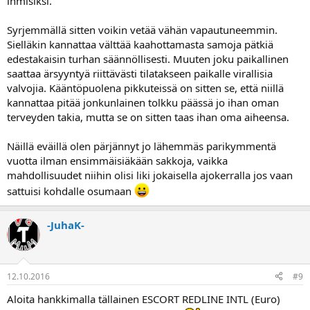
ihmisiksi.
Syrjemmällä sitten voikin vetää vähän vapautuneemmin.
Sielläkin kannattaa välttää kaahottamasta samoja pätkiä
edestakaisin turhan säännöllisesti. Muuten joku paikallinen
saattaa ärsyyntyä riittävästi tilatakseen paikalle virallisia
valvojia. Kääntöpuolena pikkuteissä on sitten se, että niillä
kannattaa pitää jonkunlainen tolkku päässä jo ihan oman
terveyden takia, mutta se on sitten taas ihan oma aiheensa.
Näillä eväillä olen pärjännyt jo lähemmäs parikymmentä
vuotta ilman ensimmäisiäkään sakkoja, vaikka
mahdollisuudet niihin olisi liki jokaisella ajokerralla jos vaan
sattuisi kohdalle osumaan
-JuhaK-
12.10.2016
#9
Aloita hankkimalla tällainen ESCORT REDLINE INTL (Euro)