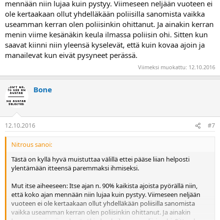
mennään niin lujaa kuin pystyy. Viimeseen neljään vuoteen ei
ole kertaakaan ollut yhdelläkään poliisilla sanomista vaikka
useamman kerran olen poliisinkin ohittanut. Ja ainakin kerran
menin viime kesänäkin keula ilmassa poliisin ohi. Sitten kun
saavat kiinni niin yleensä kyselevät, että kuin kovaa ajoin ja
manailevat kun eivät pysyneet perässä.
Viimeksi muokattu:
12.10.2016
Bone
12.10.2016
#7
Nitrous sanoi:
Tästä on kyllä hyvä muistuttaa välillä ettei pääse liian helposti
ylentämään itteensä paremmaksi ihmiseksi.
Mut itse aiheeseen: Itse ajan n. 90% kaikista ajoista pyörällä niin,
että koko ajan mennään niin lujaa kuin pystyy. Viimeseen neljään
vuoteen ei ole kertaakaan ollut yhdelläkään poliisilla sanomista
vaikka useamman kerran olen poliisinkin ohittanut. Ja ainakin