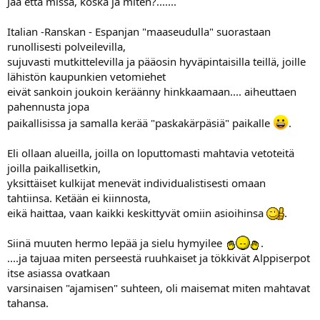
Jaa että missä, koska ja miten?.......
Italian -Ranskan - Espanjan "maaseudulla" suorastaan
runollisesti polveilevilla,
sujuvasti mutkittelevilla ja pääosin hyväpintaisilla teillä, joille
lähistön kaupunkien vetomiehet
eivät sankoin joukoin keräänny hinkkaamaan.... aiheuttaen
pahennusta jopa
paikallisissa ja samalla kerää "paskakärpäsiä" paikalle
.
Eli ollaan alueilla, joilla on loputtomasti mahtavia vetoteitä
joilla paikallisetkin,
yksittäiset kulkijat menevät individualistisesti omaan
tahtiinsa. Ketään ei kiinnosta,
eikä haittaa, vaan kaikki keskittyvät omiin asioihinsa
.
Siinä muuten hermo lepää ja sielu hymyilee
.
....ja tajuaa miten perseestä ruuhkaiset ja tökkivät Alppiserpot
itse asiassa ovatkaan
varsinaisen "ajamisen" suhteen, oli maisemat miten mahtavat
tahansa.