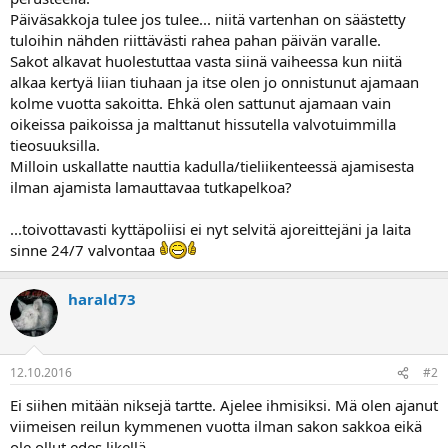
a
Päiväsakkoja tulee jos tulee... niitä vartenhan on säästetty
j
tuloihin nähden riittävästi rahea pahan päivän varalle.
a
Sakot alkavat huolestuttaa vasta siinä vaiheessa kun niitä
alkaa kertyä liian tiuhaan ja itse olen jo onnistunut ajamaan
kolme vuotta sakoitta. Ehkä olen sattunut ajamaan vain
oikeissa paikoissa ja malttanut hissutella valvotuimmilla
tieosuuksilla.
Milloin uskallatte nauttia kadulla/tieliikenteessä ajamisesta
ilman ajamista lamauttavaa tutkapelkoa?
...toivottavasti kyttäpoliisi ei nyt selvitä ajoreittejäni ja laita
sinne 24/7 valvontaa
harald73
12.10.2016
#2
Ei siihen mitään niksejä tartte. Ajelee ihmisiksi. Mä olen ajanut
viimeisen reilun kymmenen vuotta ilman sakon sakkoa eikä
ole ollut edes likellä.