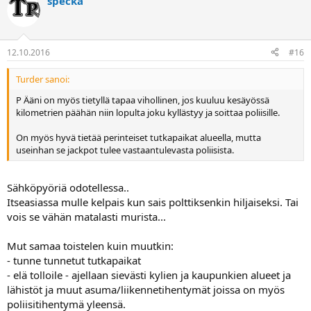
specka
12.10.2016
#16
Turder sanoi:
P Ääni on myös tietyllä tapaa vihollinen, jos kuuluu kesäyössä
kilometrien päähän niin lopulta joku kyllästyy ja soittaa poliisille.
On myös hyvä tietää perinteiset tutkapaikat alueella, mutta
useinhan se jackpot tulee vastaantulevasta poliisista.
Sähköpyöriä odotellessa..
Itseasiassa mulle kelpais kun sais polttiksenkin hiljaiseksi. Tai
vois se vähän matalasti murista...
Mut samaa toistelen kuin muutkin:
- tunne tunnetut tutkapaikat
- elä tolloile - ajellaan sievästi kylien ja kaupunkien alueet ja
lähistöt ja muut asuma/liikennetihentymät joissa on myös
poliisitihentymä yleensä.