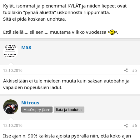
Kylät, isommat ja pienemmät KYLÄT ja niiden liepeet ovat
tuollakin "pyhää aluetta" uskonnosta riippumatta.
Sitä ei pidä koskaan unohtaa.
Että siellä.... silleen.... muutama viikko vuodessa
.
M58
12.10.2016
#5
Äkkiseltään ei tule mieleen muuta kuin saksan autobahn ja
vapaiden nopeuksien ladut.
Nitrous
MotOrg ry jäsen
Rata ja koulutus
12.10.2016
#6
Itse ajan n. 90% kaikista ajoista pyörällä niin, että koko ajan