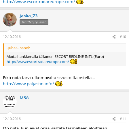
http://www.escortradareurope.com/
jaska_73
MotOrg ry jäsen
12.10.2016
#10
-JuhaK- sanoi:
Aloita hankkimalla tällainen ESCORT REDLINE INTL (Euro)
http://www.escortradareurope.com/
Eikä niitä tarvi ulkomaisilta sivustoilta ostella...
http://www.paljastin.info/
M58
12.10.2016
#11
On niitä, kun eivät osaa vastata täsmälleen aloittajan