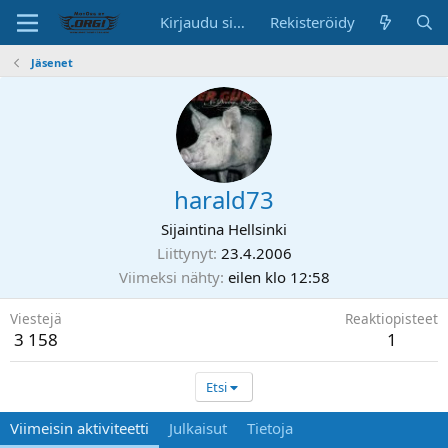
Kirjaudu sisään
Rekisteröidy
Jäsenet
harald73
Sijaintina
Hellsinki
Liittynyt
23.4.2006
Viimeksi nähty
eilen klo 12:58
Viestejä
Reaktiopisteet
3 158
1
Etsi
Viimeisin aktiviteetti
Julkaisut
Tietoja