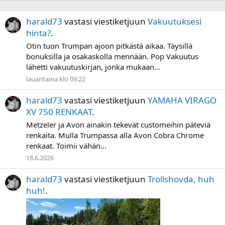
harald73
vastasi viestiketjuun
Vakuutuksesi
hinta?
.
Otin tuon Trumpan ajoon pitkästä aikaa. Täysillä
bonuksilla ja osakaskolla mennään. Pop Vakuutus
lähetti vakuutuskirjan, jonka mukaan...
lauantaina klo 09:22
harald73
vastasi viestiketjuun
YAMAHA VIRAGO
XV 750 RENKAAT
.
Metzeler ja Avon ainakin tekevät customeihin päteviä
renkaita. Mulla Trumpassa alla Avon Cobra Chrome
renkaat. Toimii vähän...
18.6.2026
harald73
vastasi viestiketjuun
Trollshovda, huh
huh!
.